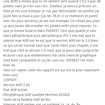
une 4200 a moins que tu ne veillent dire quand il n'y a pas de
pilotes mais je n'en sais rien. D'ailleur je tiens a préciser en
faite je me suis tromper je n'ai pas désinstaller les pilotes j'ai
juste fais la mise a jour (j'ai les 78.01 e ce moments et pareil
avec les plus anciens). Je me suis tromper. Ce n'était pas pour
ça que j'avais désinstaller les pilotes enfin peut importe. Ce
que je trouve bizarre dans EVEREST c'est que quand je vais
dans périphérique puis périphérique PCI il me met que la
vitesse max AGP est 4x est que la version AGP est la 2.0 donc
se qui serait normal sauf que Carte mère puis chipset, il me
met que c'est la version 2.0 mais que je peux aller jusqu'a 8x
et aussi c'est que évidemment ma carte mere et graphique
sont bien compatible et ça j'en suis sur. EVEREST me mets
bien 4x.
Voici un copier coller du rapport (ce qui est le plus important
bien sur):
CHIPSET:
Version AGP 2.00
État AGP Activé
Périphérique AGP Leadtek WinFast A250LE
Taille de la fenêtre AGP 64 Mo
Vitesses AGP gérées par ce système 1x, 2x, 4x, 8x