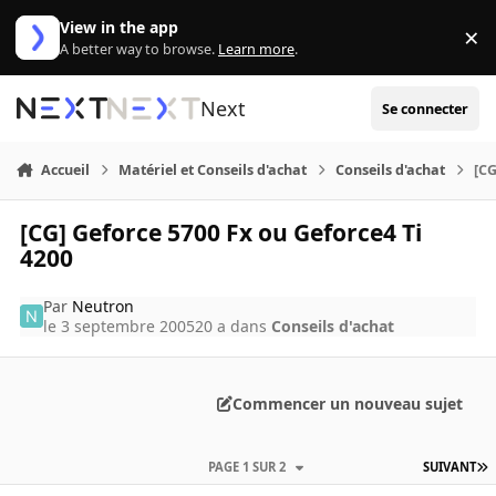
Aller au contenu
View in the app
×
Di
A better way to browse.
Learn more
.
Next
Se connecter
Accueil
Matériel et Conseils d'achat
Conseils d'achat
[CG
[CG] Geforce 5700 Fx ou Geforce4 Ti
4200
Par
Neutron
le 3 septembre 2005
20 a
dans
Conseils d'achat
Commencer un nouveau sujet
PAGE 1 SUR 2
SUIVANT