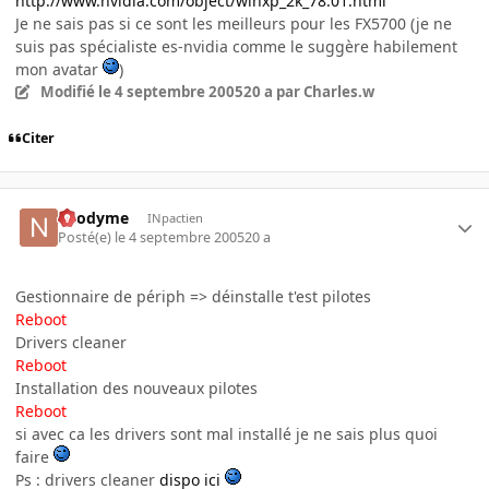
http://www.nvidia.com/object/winxp_2k_78.01.html
Je ne sais pas si ce sont les meilleurs pour les FX5700 (je ne
suis pas spécialiste es-nvidia comme le suggère habilement
mon avatar
)
Modifié
le 4 septembre 2005
20 a
par Charles.w
Citer
neodyme
INpactien
Posté(e)
le 4 septembre 2005
20 a
Gestionnaire de périph => déinstalle t'est pilotes
Reboot
Drivers cleaner
Reboot
Installation des nouveaux pilotes
Reboot
si avec ca les drivers sont mal installé je ne sais plus quoi
faire
Ps : drivers cleaner
dispo ici