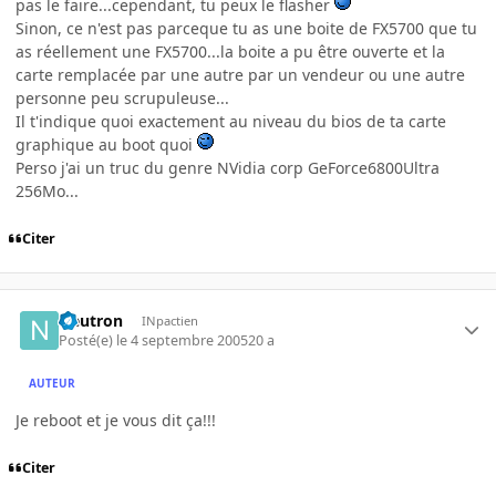
pas le faire...cependant, tu peux le flasher
Sinon, ce n'est pas parceque tu as une boite de FX5700 que tu
as réellement une FX5700...la boite a pu être ouverte et la
carte remplacée par une autre par un vendeur ou une autre
personne peu scrupuleuse...
Il t'indique quoi exactement au niveau du bios de ta carte
graphique au boot quoi
Perso j'ai un truc du genre NVidia corp GeForce6800Ultra
256Mo...
Citer
Neutron
INpactien
Posté(e)
le 4 septembre 2005
20 a
AUTEUR
Je reboot et je vous dit ça!!!
Citer