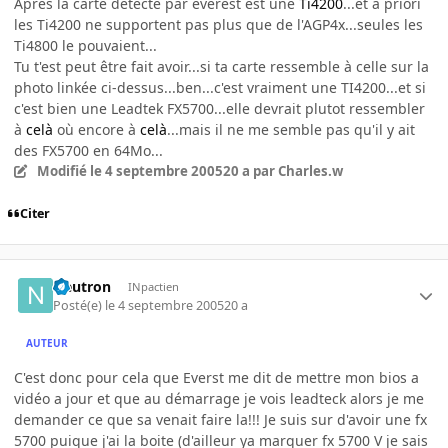
Après la carte détecté par everest est une
Ti4200
...et à priori
les Ti4200 ne supportent pas plus que de l'AGP4x...seules les
Ti4800 le pouvaient...
Tu t'est peut être fait avoir...si ta carte ressemble à celle sur la
photo linkée ci-dessus...ben...c'est vraiment une TI4200...et si
c'est bien une Leadtek FX5700...elle devrait plutot ressembler
à
celà
où encore à
celà
...mais il ne me semble pas qu'il y ait
des FX5700 en 64Mo...
Modifié
le 4 septembre 2005
20 a
par Charles.w
Citer
Neutron
INpactien
Posté(e)
le 4 septembre 2005
20 a
AUTEUR
C'est donc pour cela que Everst me dit de mettre mon bios a
vidéo a jour et que au démarrage je vois leadteck alors je me
demander ce que sa venait faire la!!! Je suis sur d'avoir une fx
5700 puique j'ai la boite (d'ailleur ya marquer fx 5700 V je sais