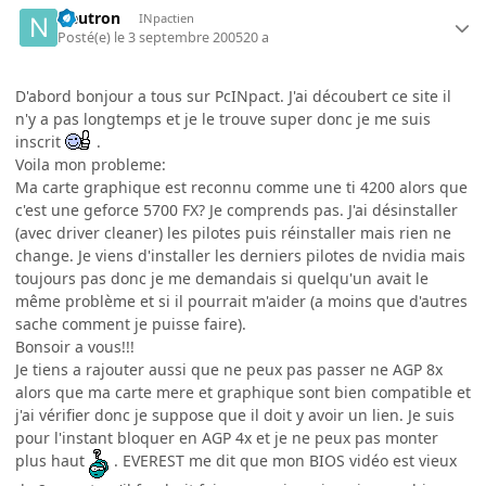
Neutron
INpactien
Posté(e)
le 3 septembre 2005
20 a
D'abord bonjour a tous sur PcINpact. J'ai découbert ce site il
n'y a pas longtemps et je le trouve super donc je me suis
inscrit
.
Voila mon probleme:
Ma carte graphique est reconnu comme une ti 4200 alors que
c'est une geforce 5700 FX? Je comprends pas. J'ai désinstaller
(avec driver cleaner) les pilotes puis réinstaller mais rien ne
change. Je viens d'installer les derniers pilotes de nvidia mais
toujours pas donc je me demandais si quelqu'un avait le
même problème et si il pourrait m'aider (a moins que d'autres
sache comment je puisse faire).
Bonsoir a vous!!!
Je tiens a rajouter aussi que ne peux pas passer ne AGP 8x
alors que ma carte mere et graphique sont bien compatible et
j'ai vérifier donc je suppose que il doit y avoir un lien. Je suis
pour l'instant bloquer en AGP 4x et je ne peux pas monter
plus haut
. EVEREST me dit que mon BIOS vidéo est vieux