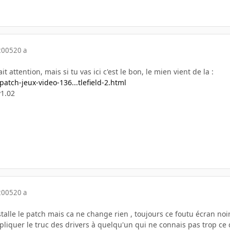
2005
20 a
fait attention, mais si tu vas ici c'est le bon, le mien vient de la :
atch-jeux-video-136...tlefield-2.html
v1.02
2005
20 a
talle le patch mais ca ne change rien , toujours ce foutu écran noir
liquer le truc des drivers à quelqu'un qui ne connais pas trop c