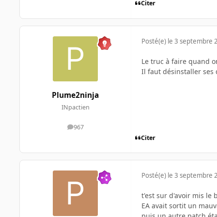
Citer
Posté(e)
le 3 septembre 
Le truc à faire quand on
Il faut désinstaller se
Plume2ninja
INpactien
967
messages
Citer
Posté(e)
le 3 septembre 
t'est sur d'avoir mis le
EA avait sortit un mauv
puis un autre patch ét