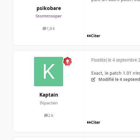
psikobare
Stormtrooper
1,8 k
messages
Citer
Posté(e)
le 4 septembre 
Exact, le patch 1.01 n'e
Modifié
le 4 septem
Kaptain
INpactien
2 k
messages
Citer