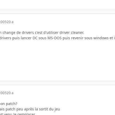
2005
20 a
 change de drivers c'est d'utiliser driver cleaner.
s drivers puis lancer DC sous MS-DOS puis revenir sous windows et i
2005
20 a
 bon patch?
ais patch peu après la sortit du jeu
ait venu le remplacer