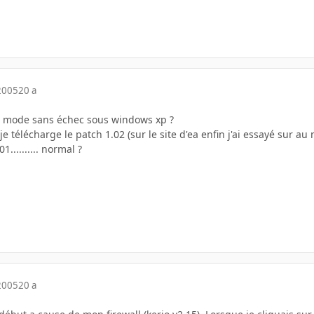
2005
20 a
 mode sans échec sous windows xp ?
 je télécharge le patch 1.02 (sur le site d'ea enfin j'ai essayé sur au mo
1.......... normal ?
2005
20 a