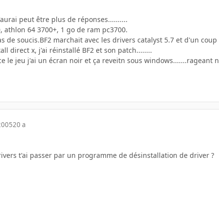
aurai peut être plus de réponses..........
, athlon 64 3700+, 1 go de ram pc3700.
 de soucis.BF2 marchait avec les drivers catalyst 5.7 et d'un coup il
stall direct x, j'ai réinstallé BF2 et son patch........
e le jeu j'ai un écran noir et ça reveitn sous windows.......rageant 
2005
20 a
ivers t'ai passer par un programme de désinstallation de driver ?