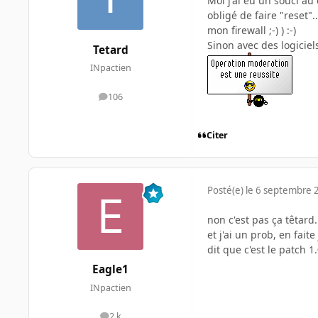
Moi j'ai eu un souci au 
obligé de faire "reset".
mon firewall ;-) ) :-)
Sinon avec des logiciel
Tetard
INpactien
106
messages
Citer
Posté(e)
le 6 septembre 
non c'est pas ça têtard...
et j'ai un prob, en faite
dit que c'est le patch 1.0
Eagle1
INpactien
2 k