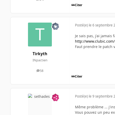
messages
Citer
Posté(e)
le 6 septembre 
Je sais pas, j'ai jamais 
http://www.clubic.com/p
Faut prendre le patch 
Tirkyth
INpactien
58
messages
Citer
Posté(e)
le 9 septembre 
Même problème ... j'ins
Vous pouvez un peu exp