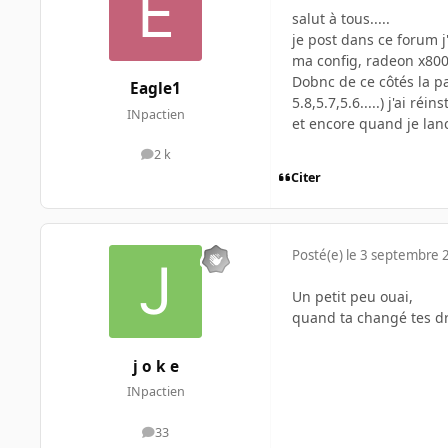
salut à tous.....
je post dans ce forum j'
ma config, radeon x800
Dobnc de ce côtés la pas
Eagle1
5.8,5.7,5.6.....) j'ai réin
INpactien
et encore quand je lanc
2 k
messages
Citer
Posté(e)
le 3 septembre 
Un petit peu ouai,
quand ta changé tes dr
j o k e
INpactien
33
messages