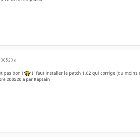
2005
20 a
st pas bon !
Il faut installer le patch 1.02 qui corrige (du moins e
bre 2005
20 a
par Kaptain