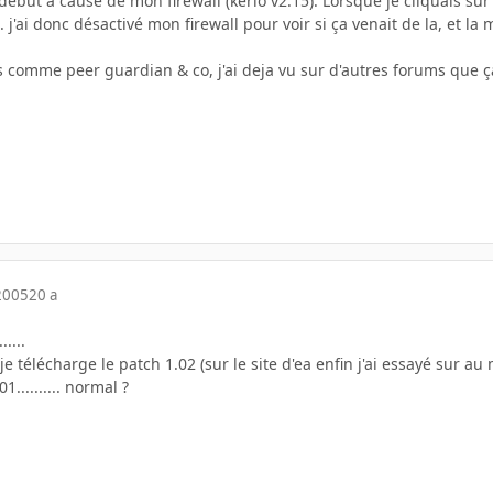
début a cause de mon firewall (kerio v2.15). Lorsque je cliquais sur b
.. j'ai donc désactivé mon firewall pour voir si ça venait de la, et la
s comme peer guardian & co, j'ai deja vu sur d'autres forums que ça
2005
20 a
....
 je télécharge le patch 1.02 (sur le site d'ea enfin j'ai essayé sur au mo
1.......... normal ?