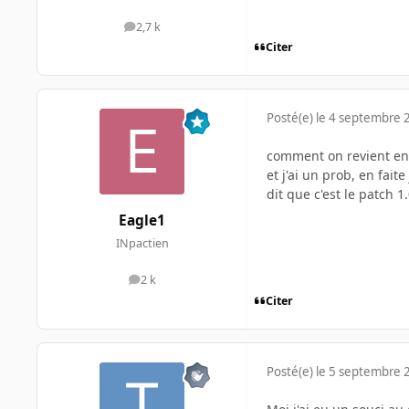
2,7 k
messages
Citer
Posté(e)
le 4 septembre 
comment on revient en
et j'ai un prob, en faite
dit que c'est le patch 1.0
Eagle1
INpactien
2 k
messages
Citer
Posté(e)
le 5 septembre 