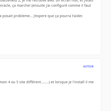
attlefield 2, je me retrouvé avec un écran noir, et j'étais
 miracle, ça marche! (ensuite j'ai configuré comme il faut
 posait probleme... J'espere que ça pourra t'aider.
AUTEUR
in 4 ou 5 site différent........) et lorsque je l'install il me