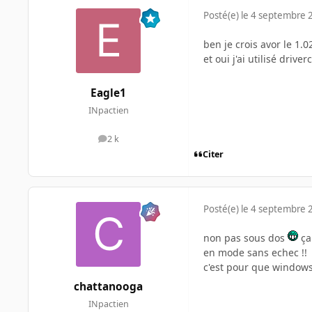
Posté(e)
le 4 septembre 
ben je crois avor le 1.02.
et oui j'ai utilisé drive
Eagle1
INpactien
2 k
messages
Citer
Posté(e)
le 4 septembre 
non pas sous dos
ça
en mode sans echec !!
c'est pour que windows 
chattanooga
INpactien