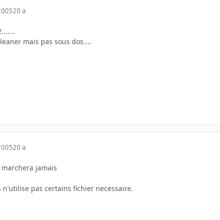
2005
20 a
......
rcleaner mais pas sous dos....
2005
20 a
 marchera jamais
n'utilise pas certains fichier necessaire.