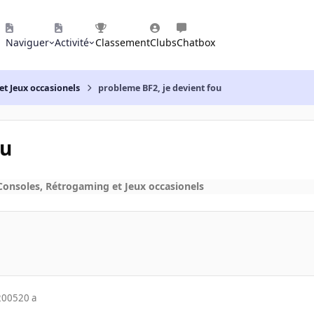
Naviguer
Activité
Classement
Clubs
Chatbox
et Jeux occasionels
probleme BF2, je devient fou
ou
Consoles, Rétrogaming et Jeux occasionels
2005
20 a