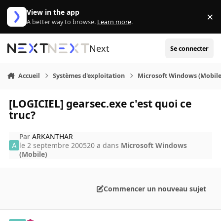
Aller au contenu
View in the app
×
Di
A better way to browse.
Learn more
.
Next
Se connecter
Accueil
Systèmes d'exploitation
Microsoft Windows (Mobile
[LOGICIEL] gearsec.exe c'est quoi ce
truc?
Par
ARKANTHAR
le 2 septembre 2005
20 a
dans
Microsoft Windows
(Mobile)
Commencer un nouveau sujet