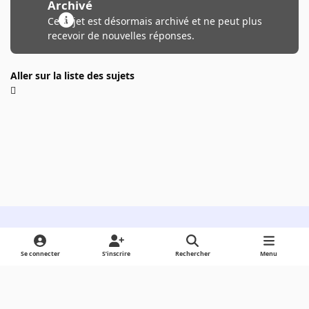
Archivé
Ce sujet est désormais archivé et ne peut plus
recevoir de nouvelles réponses.
Aller sur la liste des sujets
Light Mode
Dark Mode
System Preference
Se connecter
S’inscrire
Rechercher
Menu
Langue
Cookies
Powered by
Invision Community