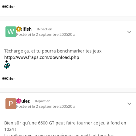
Citer
wolfish
INpactien
Posté(e)
le 2 septembre 2005
20 a
Técharge ça, et tu pourra benchmarker tes jeux!
http://www.fraps.com/download.php
Citer
paulez
INpactien
Posté(e)
le 2 septembre 2005
20 a
Bien sûr qu'une 6600 GT peut faire tourner ce jeu à fond en
1024 !
J'ai même mis le niveau supérieur en mettant tous les