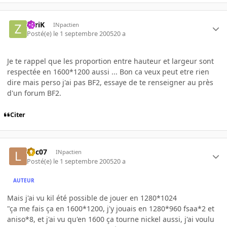
ZyriK
INpactien
Posté(e)
le 1 septembre 2005
20 a
Je te rappel que les proportion entre hauteur et largeur sont
respectée en 1600*1200 aussi ... Bon ca veux peut etre rien
dire mais perso j'ai pas BF2, essaye de te renseigner au près
d'un forum BF2.
Citer
loic07
INpactien
Posté(e)
le 1 septembre 2005
20 a
AUTEUR
Mais j'ai vu kil été possible de jouer en 1280*1024
"ça me fais ça en 1600*1200, j'y jouais en 1280*960 fsaa*2 et
aniso*8, et j'ai vu qu'en 1600 ça tourne nickel aussi, j'ai voulu