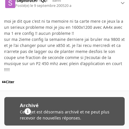
-SephirotH- -Qc-
Banni
Posté(e)
le 9 septembre 2005
20 a
moi je dit que c'est ni ta memoire ni ta carte mere ce jeux la a
un serieux probleme moi je jou en 1600x1200 avec AA4x avec
ma 1 ere config !! aucun probleme !!
sur ma 2ieme config la semaine derniere jai bruler ma 9800 xt
et je l'ai changer pour une x850 xt. je l'ai recu mercredi et ca
n'arrete pas de lagger ou de planter meme desfois le son
coupe une fraction de seconde comme si J'ecoutai de la
musique sur un P2 450 mhz avec plein d'application en court
!!!!!
Citer
Archivé
Ce sujet est désormais archivé et ne peut plus
recevoir de nouvelles réponses.