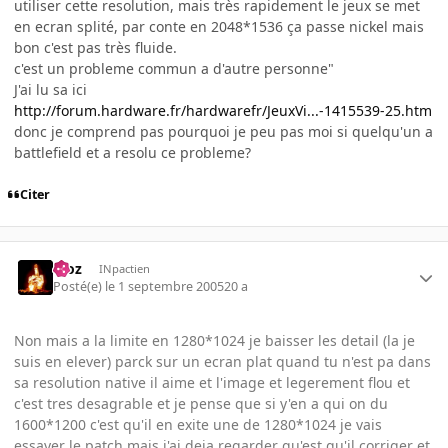
utiliser cette resolution, mais très rapidement le jeux se met
en ecran splité, par conte en 2048*1536 ça passe nickel mais
bon c'est pas très fluide.
c'est un probleme commun a d'autre personne"
J'ai lu sa ici
http://forum.hardware.fr/hardwarefr/JeuxVi...-1415539-25.htm
donc je comprend pas pourquoi je peu pas moi si quelqu'un a
battlefield et a resolu ce probleme?
Citer
Moz
INpactien
Posté(e)
le 1 septembre 2005
20 a
Non mais a la limite en 1280*1024 je baisser les detail (la je
suis en elever) parck sur un ecran plat quand tu n'est pa dans
sa resolution native il aime et l'image et legerement flou et
c'est tres desagrable et je pense que si y'en a qui on du
1600*1200 c'est qu'il en exite une de 1280*1024 je vais
essayer le patch mais j'ai deja regarder qu'est qu'il corriger et