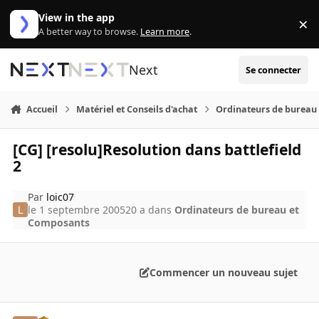
Aller au contenu
View in the app
×
Di
A better way to browse.
Learn more
.
Next
Se connecter
Accueil
Matériel et Conseils d'achat
Ordinateurs de bureau
[CG] [resolu]Resolution dans battlefield
2
Par
loic07
le 1 septembre 2005
20 a
dans
Ordinateurs de bureau et
Composants
Commencer un nouveau sujet