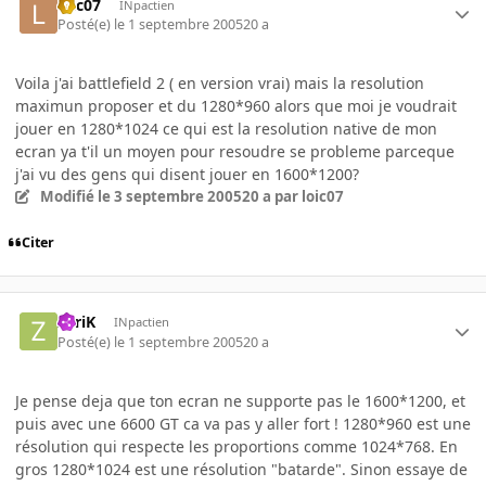
loic07
INpactien
Posté(e)
le 1 septembre 2005
20 a
Voila j'ai battlefield 2 ( en version vrai) mais la resolution
maximun proposer et du 1280*960 alors que moi je voudrait
jouer en 1280*1024 ce qui est la resolution native de mon
ecran ya t'il un moyen pour resoudre se probleme parceque
j'ai vu des gens qui disent jouer en 1600*1200?
Modifié
le 3 septembre 2005
20 a
par loic07
Citer
ZyriK
INpactien
Posté(e)
le 1 septembre 2005
20 a
Je pense deja que ton ecran ne supporte pas le 1600*1200, et
puis avec une 6600 GT ca va pas y aller fort ! 1280*960 est une
résolution qui respecte les proportions comme 1024*768. En
gros 1280*1024 est une résolution "batarde". Sinon essaye de