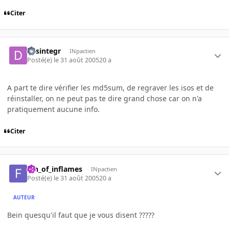
Citer
desintegr
INpactien
Posté(e)
le 31 août 2005
20 a
A part te dire vérifier les md5sum, de regraver les isos et de
réinstaller, on ne peut pas te dire grand chose car on n'a
pratiquement aucune info.
Citer
fan_of_inflames
INpactien
Posté(e)
le 31 août 2005
20 a
AUTEUR
Bein quesqu'il faut que je vous disent ?????