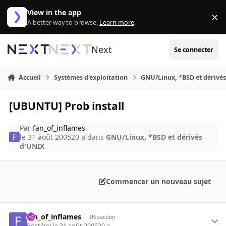
Aller au contenu
View in the app
×
Di
A better way to browse.
Learn more
.
Next
Se connecter
Accueil
Systèmes d'exploitation
GNU/Linux, *BSD et dérivé
[UBUNTU] Prob install
Par
fan_of_inflames
le 31 août 2005
20 a
dans
GNU/Linux, *BSD et dérivés
d'UNIX
Commencer un nouveau sujet
fan_of_inflames
INpactien
Posté(e)
le 31 août 2005
20 a