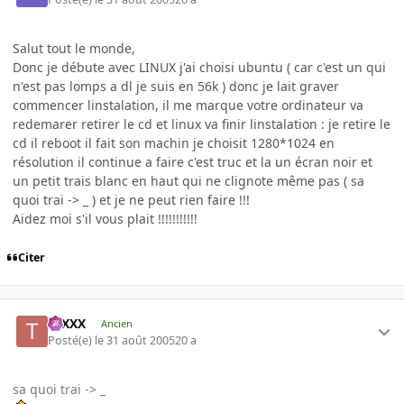
Salut tout le monde,
Donc je débute avec LINUX j'ai choisi ubuntu ( car c'est un qui
n'est pas lomps a dl je suis en 56k ) donc je lait graver
commencer linstalation, il me marque votre ordinateur va
redemarer retirer le cd et linux va finir linstalation : je retire le
cd il reboot il fait son machin je choisit 1280*1024 en
résolution il continue a faire c'est truc et la un écran noir et
un petit trais blanc en haut qui ne clignote même pas ( sa
quoi trai -> _ ) et je ne peut rien faire !!!
Aidez moi s'il vous plait !!!!!!!!!!!
Citer
tuXXX
Ancien
Posté(e)
le 31 août 2005
20 a
sa quoi trai -> _