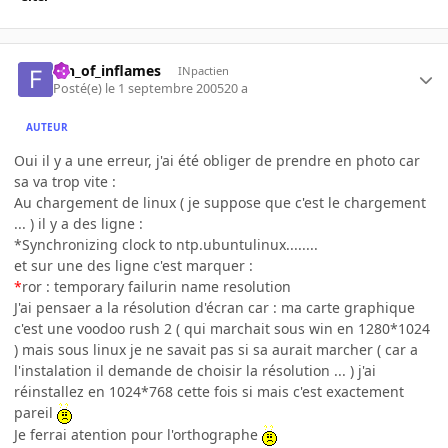
fan_of_inflames
INpactien
Posté(e)
le 1 septembre 2005
20 a
AUTEUR
Oui il y a une erreur, j'ai été obliger de prendre en photo car
sa va trop vite :
Au chargement de linux ( je suppose que c'est le chargement
... ) il y a des ligne :
*Synchronizing clock to ntp.ubuntulinux........
et sur une des ligne c'est marquer :
*
ror : temporary failurin name resolution
J'ai pensaer a la résolution d'écran car : ma carte graphique
c'est une voodoo rush 2 ( qui marchait sous win en 1280*1024
) mais sous linux je ne savait pas si sa aurait marcher ( car a
l'instalation il demande de choisir la résolution ... ) j'ai
réinstallez en 1024*768 cette fois si mais c'est exactement
pareil
Je ferrai atention pour l'orthographe