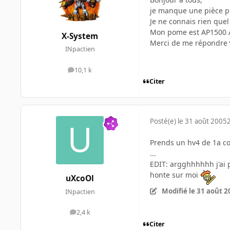
je manque une pièce po
Je ne connais rien quel
Mon pome est AP1500 
X-System
Merci de me répondre
INpactien
10,1 k
messages
Citer
Posté(e)
le 31 août 2005
Prends un hv4 de 1a co
...
EDIT: argghhhhhh j'ai p
honte sur moi
uXcoOl
Modifié
le 31 août 2
INpactien
2,4 k
messages
Citer