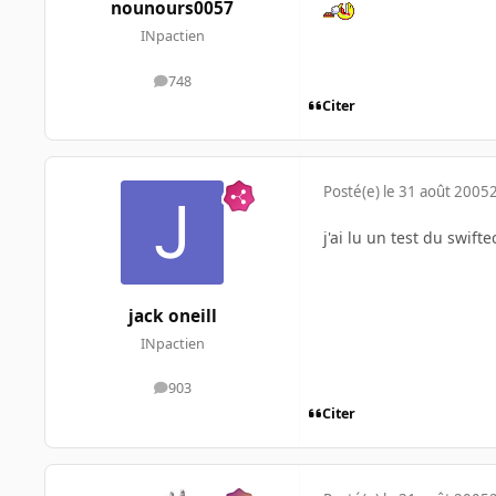
nounours0057
INpactien
748
messages
Citer
Posté(e)
le 31 août 2005
j'ai lu un test du swift
jack oneill
INpactien
903
messages
Citer