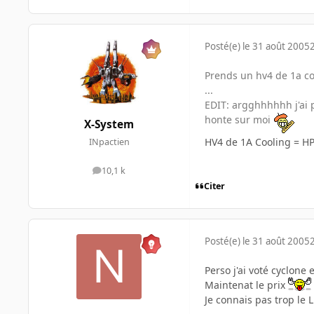
Posté(e)
le 31 août 2005
Prends un hv4 de 1a co
...
EDIT: argghhhhhh j'ai p
honte sur moi
X-System
HV4 de 1A Cooling = 
INpactien
10,1 k
messages
Citer
Posté(e)
le 31 août 2005
Perso j'ai voté cyclone
Maintenat le prix
Je connais pas trop le 