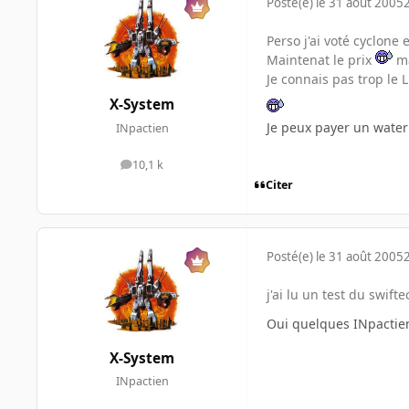
Posté(e)
le 31 août 2005
Perso j'ai voté cyclone
Maintenat le prix
ma
Je connais pas trop le 
X-System
Je peux payer un water
INpactien
10,1 k
messages
Citer
Posté(e)
le 31 août 2005
j'ai lu un test du swift
Oui quelques INpactien
X-System
INpactien