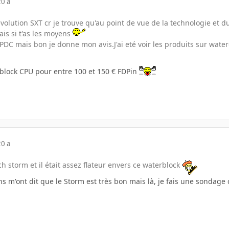
20 a
 evolution SXT cr je trouve qu'au point de vue de la technologie et 
is si t'as les moyens
LPDC mais bon je donne mon avis.J'ai eté voir les produits sur wate
block CPU pour entre 100 et 150 € FDPin
20 a
ech storm et il était assez flateur envers ce waterblock
s m'ont dit que le Storm est très bon mais là, je fais une sondag