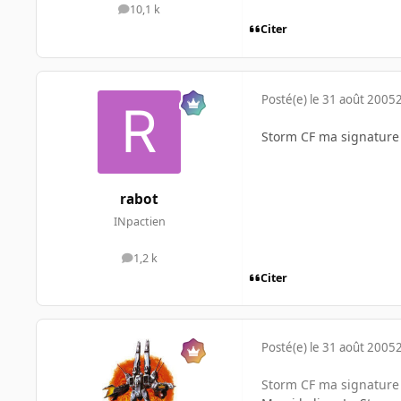
10,1 k
messages
Citer
Posté(e)
le 31 août 2005
Storm CF ma signatur
rabot
INpactien
1,2 k
messages
Citer
Posté(e)
le 31 août 2005
Storm CF ma signatur