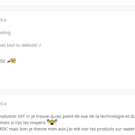
20 a
oling
as tout lu deésolé :/
HPDC
20 a
 evolution SXT cr je trouve qu'au point de vue de la technologie et 
mais si t'as les moyens
LPDC mais bon je donne mon avis.J'ai eté voir les produits sur wate