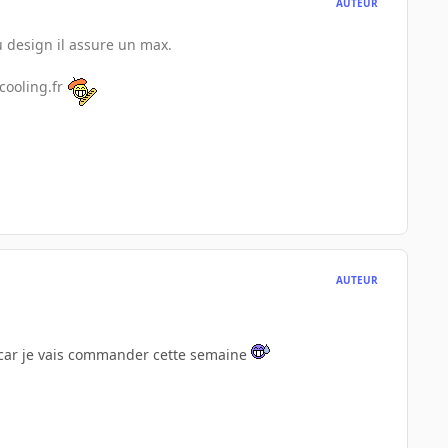
AUTEUR
du design il assure un max.
rcooling.fr
AUTEUR
e car je vais commander cette semaine