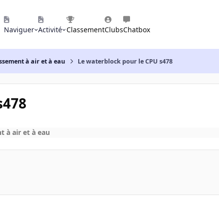
Naviguer
Activité
Classement
Clubs
Chatbox
ssement à air et à eau
Le waterblock pour le CPU s478
s478
 à air et à eau