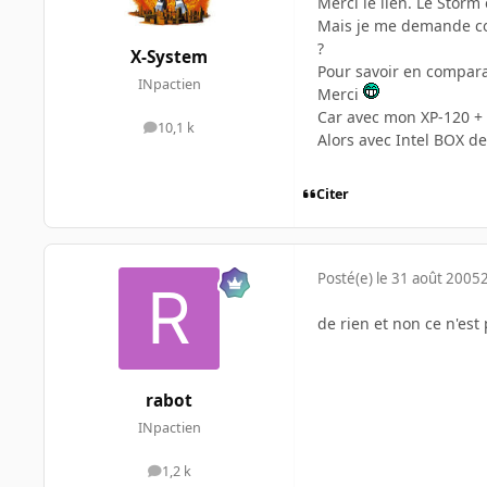
Merci le lien. Le Storm 
Mais je me demande com
?
X-System
Pour savoir en comparan
INpactien
Merci
Car avec mon XP-120 + 
10,1 k
messages
Alors avec Intel BOX de
Citer
Posté(e)
le 31 août 2005
de rien et non ce n'est
rabot
INpactien
1,2 k
messages