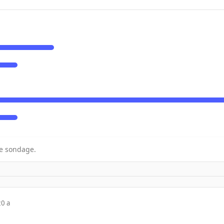
e sondage.
20 a