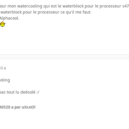
ur mon watercooling qui est le waterblock pour le processeur s478.
 waterblock pour le processeur ce qu'il me faut.
Alphacool.
20 a
oling
as tout lu deésolé :/
005
20 a
par uXcoOl