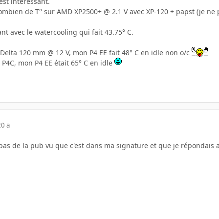
est intéressant.
bien de T° sur AMD XP2500+ @ 2.1 V avec XP-120 + papst (je ne par
t avec le watercooling qui fait 43.75° C.
Delta 120 mm @ 12 V, mon P4 EE fait 48° C en idle non o/c
 P4C, mon P4 EE était 65° C en idle
20 a
 pas de la pub vu que c'est dans ma signature et que je répondais 