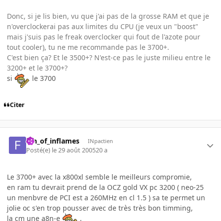
Donc, si je lis bien, vu que j'ai pas de la grosse RAM et que je
n'overclockerai pas aux limites du CPU (je veux un "boost"
mais j'suis pas le freak overclocker qui fout de l'azote pour
tout cooler), tu ne me recommande pas le 3700+.
C'est bien ça? Et le 3500+? N'est-ce pas le juste milieu entre le
3200+ et le 3700+?
si
le 3700
Citer
fan_of_inflames
INpactien
Posté(e)
le 29 août 2005
20 a
Le 3700+ avec la x800xl semble le meilleurs compromie,
en ram tu devrait prend de la OCZ gold VX pc 3200 ( neo-25
un menbvre de PCI est a 260MHz en cl 1.5 ) sa te permet un
jolie oc s'en trop pousser avec de très très bon timming,
la cm une a8n-e
,