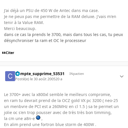
J'ai déjà un PSU de 450 W de Antec dans ma case.
Je ne peux pas me permettre de la RAM deluxe. J'vais m'en
tenir à la Value RAM.
Merci beaucoup.
dans ce cas la prends le 3700, mais dans tous les cas, tu peux
désynchroniser ta ram et OC le processeur
Citer
Compte_supprime_53531
INpactien
Posté(e)
le 30 août 2005
20 a
Le 3700+ avec la x800xl semble le meilleurs compromie,
en ram tu devrait prend de la OCZ gold VX pc 3200 ( neo-25
un menbvre de PCI est a 260MHz en cl 1.5 ) sa te permet un
jolie oc s'en trop pousser avec de très très bon timming,
la cm une a8n-e
,
En alim prend une fortron blue storm de 400W .