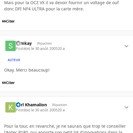
Mais pour la OCZ VX il va devoir fournir un voltage de ouf
donc DFI NF4 ULTRA pour la carte mère.
Citer
slimkay
INpactien
Posté(e)
le 30 août 2005
20 a
AUTEUR
Okay. Merci beaucoup!
Citer
Karl Khamalion
INpactien
Posté(e)
le 30 août 2005
20 a
Pour la tour, en revanche, je ne saurais que trop te conseiller
l'Antec P180, qui apporte son petit lot d'innovations dans la