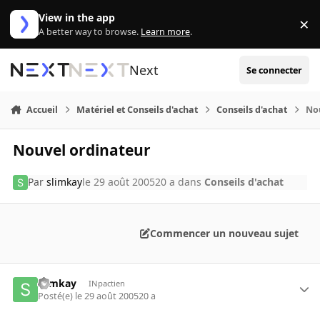
Aller au contenu
View in the app
×
Di
A better way to browse.
Learn more
.
Next
Se connecter
Accueil
Matériel et Conseils d'achat
Conseils d'achat
No
Nouvel ordinateur
Par
slimkay
le 29 août 2005
20 a
dans
Conseils d'achat
Commencer un nouveau sujet
slimkay
INpactien
Posté(e)
le 29 août 2005
20 a