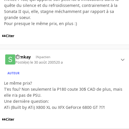
quête du silence et du refroidissement, contrairement à la
Sonata II qui, elle, stagne méchamment par rapport à sa
grande soeur.
Pour presque le même prix, en plus :)
Citer
slimkay
INpactien
Posté(e)
le 30 août 2005
20 a
AUTEUR
Le même prix?
T'es fou? Non seulement la P180 coute 30$ CAD de plus, mais
elle n'a pas de PSU.
Une dernière question:
ATi (Built by ATi) X800 XL ou XFX GeForce 6800 GT ?!?!
Citer