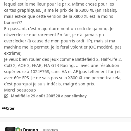
lequel est le meilleur pour le prix. Même chose pour les
cartes graphiques. J'aime le prix de la X800 XL (en rabais),
mais est-ce que cette version de la X800 XL est la moins
bonne???
En passant, c'est majoritairement un ordi de gaming. Je
n'overclocke que rarement En fait, je n'ai jamais pu
overclocker (à cause de mon pourris ordi HP), mais si ma
machine me le permet, je le ferai volontier (OC modéré, pas
extrême).
Je veux bien rouler des jeux comme Battlefield 2, Half-Life 2,
CoD 2, AOE 3, FEAR, FIA GTR Racing, ... avec une résolution
supérieure à 1024*768, sans AA et AF (pas tellement fan) et
avec 60+ FPS. Je ne sais pas si la X800 XL me permettra cela,
c'est pourquoi je suis indécis, malgré son prix.
Merci beaucoup
Modifié
le 29 août 2005
20 a
par slimkay
Citer
Big Dragon
INpactien