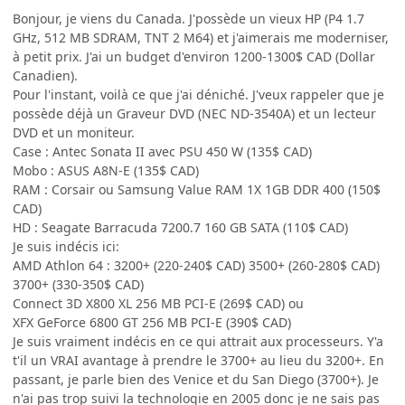
Bonjour, je viens du Canada. J'possède un vieux HP (P4 1.7
GHz, 512 MB SDRAM, TNT 2 M64) et j'aimerais me moderniser,
à petit prix. J'ai un budget d'environ 1200-1300$ CAD (Dollar
Canadien).
Pour l'instant, voilà ce que j'ai déniché. J'veux rappeler que je
possède déjà un Graveur DVD (NEC ND-3540A) et un lecteur
DVD et un moniteur.
Case : Antec Sonata II avec PSU 450 W (135$ CAD)
Mobo : ASUS A8N-E (135$ CAD)
RAM : Corsair ou Samsung Value RAM 1X 1GB DDR 400 (150$
CAD)
HD : Seagate Barracuda 7200.7 160 GB SATA (110$ CAD)
Je suis indécis ici:
AMD Athlon 64 : 3200+ (220-240$ CAD) 3500+ (260-280$ CAD)
3700+ (330-350$ CAD)
Connect 3D X800 XL 256 MB PCI-E (269$ CAD) ou
XFX GeForce 6800 GT 256 MB PCI-E (390$ CAD)
Je suis vraiment indécis en ce qui attrait aux processeurs. Y'a
t'il un VRAI avantage à prendre le 3700+ au lieu du 3200+. En
passant, je parle bien des Venice et du San Diego (3700+). Je
n'ai pas trop suivi la technologie en 2005 donc je ne sais pas