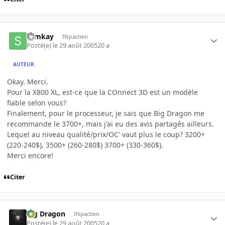
slimkay
INpactien
Posté(e)
le 29 août 2005
20 a
AUTEUR
Okay. Merci.
Pour la X800 XL, est-ce que la COnnect 3D est un modèle
fiable selon vous?
Finalement, pour le processeur, je sais que Big Dragon me
recommande le 3700+, mais j'ai eu des avis partagés ailleurs.
Lequel au niveau qualité/prix/OC' vaut plus le coup? 3200+
(220-240$), 3500+ (260-280$) 3700+ (330-360$).
Merci encore!
Citer
Big Dragon
INpactien
Posté(e)
le 29 août 2005
20 a