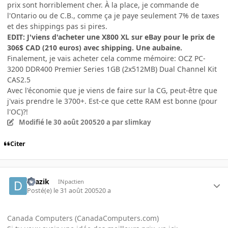
prix sont horriblement cher. À la place, je commande de
l'Ontario ou de C.B., comme ça je paye seulement 7% de taxes
et des shippings pas si pires.
EDIT: J'viens d'acheter une X800 XL sur eBay pour le prix de
306$ CAD (210 euros) avec shipping. Une aubaine.
Finalement, je vais acheter cela comme mémoire: OCZ PC-
3200 DDR400 Premier Series 1GB (2x512MB) Dual Channel Kit
CAS2.5
Avec l'économie que je viens de faire sur la CG, peut-être que
j'vais prendre le 3700+. Est-ce que cette RAM est bonne (pour
l'OC)?!
Modifié
le 30 août 2005
20 a
par slimkay
Citer
Drazik
INpactien
Posté(e)
le 31 août 2005
20 a
Canada Computers (CanadaComputers.com)