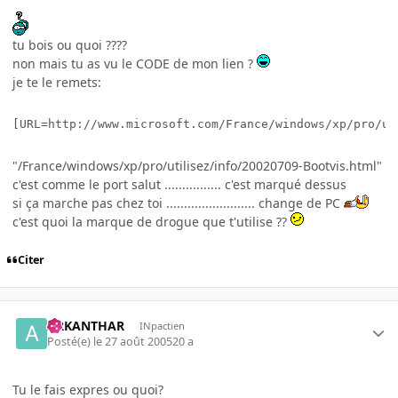
tu bois ou quoi ????
non mais tu as vu le CODE de mon lien ?
je te le remets:
[URL=http://www.microsoft.com/France/windows/xp/pro/ut
"/France/windows/xp/pro/utilisez/info/20020709-Bootvis.html"
c'est comme le port salut ................ c'est marqué dessus
si ça marche pas chez toi ......................... change de PC
c'est quoi la marque de drogue que t'utilise ??
Citer
ARKANTHAR
INpactien
Posté(e)
le 27 août 2005
20 a
Tu le fais expres ou quoi?