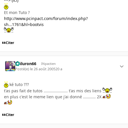
---> (ici)
Et mon Tuto ?
http://www.pcinpact.com/forum/index.php?
sh...1761&hl=bootvis
Citer
gailuron66
INpactien
Posté(e)
le 26 août 2005
20 a
ké tuto ???
t'as pas fait de tutos ..................... t'as mis des liens
en plus c'est le meme lien que j'ai donné ........... 2X
Citer