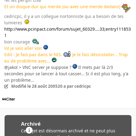
-et les periph USB
Et un disque dur qui merde (ou avec une merde dedans)
cedricpc, il y a un collegue nortonniste qui a besoin de tes
lumieres
http://www.pcinpact.com/forum/sujet_60329....33;entry111853
1
bon courage
lol je vais aller voir
Edit : Je fais pas dans le NIS.
Je le fais désinstaller... Trop
eu de problème avec...
@jakol > VNC server je suppose ?
Il mets par là 2/3
secondes pour se lancer à tout casser... Si il est plus long, y'a
un problème...
Modifié
le 28 août 2005
20 a
par cedricpc
Citer
Archivé
Ce sujet est désormais archivé et ne peut plus