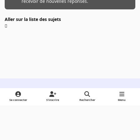
recevoir de nouvelles réponses.
Aller sur la liste des sujets
Light Mode
Dark Mode
System Preference
Se connecter
S’inscrire
Rechercher
Menu
Langue
Cookies
Powered by
Invision Community