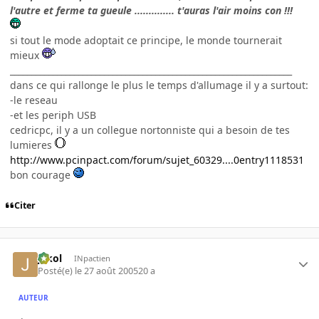
l'autre et ferme ta gueule .............. t'auras l'air moins con !!!
si tout le mode adoptait ce principe, le monde tournerait
mieux
__________________________________________________________________
dans ce qui rallonge le plus le temps d'allumage il y a surtout:
-le reseau
-et les periph USB
cedricpc, il y a un collegue nortonniste qui a besoin de tes
lumieres
http://www.pcinpact.com/forum/sujet_60329....0entry1118531
bon courage
Citer
jakol
INpactien
Posté(e)
le 27 août 2005
20 a
AUTEUR