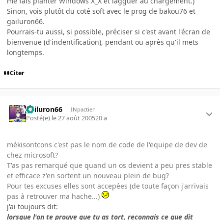
me fais planter Windows X_X et lagguer au chargement.)
Sinon, vois plutôt du coté soft avec le prog de bakou76 et
gailuron66.
Pourrais-tu aussi, si possible, préciser si c'est avant l'écran de
bienvenue (d'indentification), pendant ou après qu'il mets
longtemps.
Citer
gailuron66
INpactien
Posté(e)
le 27 août 2005
20 a
mékisontcons c'est pas le nom de code de l'equipe de dev de
chez microsoft?
T'as pas remarqué que quand un os devient a peu pres stable
et efficace z'en sortent un nouveau plein de bug?
Pour tes excuses elles sont accepées (de toute façon j'arrivais
pas à retrouver ma hache...)
j'ai toujours dit:
lorsque l'on te prouve que tu as tort, reconnais ce que dit