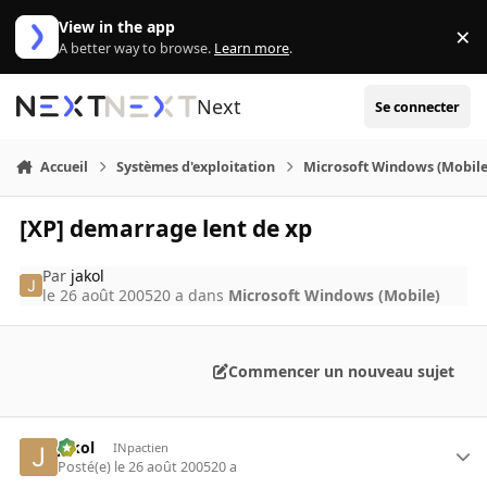
Aller au contenu
View in the app
×
Di
A better way to browse.
Learn more
.
Next
Se connecter
Accueil
Systèmes d'exploitation
Microsoft Windows (Mobile
[XP] demarrage lent de xp
Par
jakol
le 26 août 2005
20 a
dans
Microsoft Windows (Mobile)
Commencer un nouveau sujet
jakol
INpactien
Posté(e)
le 26 août 2005
20 a