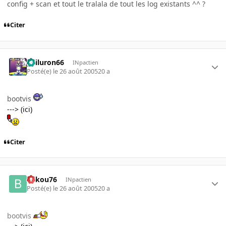
config + scan et tout le tralala de tout les log existants ^^ ?
Citer
gailuron66
INpactien
Posté(e)
le 26 août 2005
20 a
bootvis
---> (ici)
Citer
bakou76
INpactien
Posté(e)
le 26 août 2005
20 a
bootvis