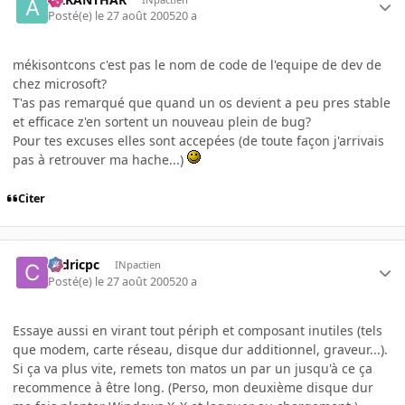
Posté(e)
le 27 août 2005
20 a
mékisontcons c'est pas le nom de code de l'equipe de dev de
chez microsoft?
T'as pas remarqué que quand un os devient a peu pres stable
et efficace z'en sortent un nouveau plein de bug?
Pour tes excuses elles sont accepées (de toute façon j'arrivais
pas à retrouver ma hache...)
Citer
cedricpc
INpactien
Posté(e)
le 27 août 2005
20 a
Essaye aussi en virant tout périph et composant inutiles (tels
que modem, carte réseau, disque dur additionnel, graveur...).
Si ça va plus vite, remets ton matos un par un jusqu'à ce ça
recommence à être long. (Perso, mon deuxième disque dur