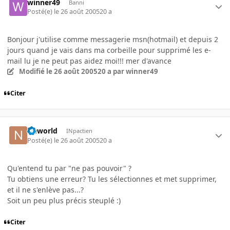
winner49
Banni
Posté(e)
le 26 août 2005
20 a
Bonjour j'utilise comme messagerie msn(hotmail) et depuis 2
jours quand je vais dans ma corbeille pour supprimé les e-
mail lu je ne peut pas aidez moi!!! mer d'avance
Modifié
le 26 août 2005
20 a
par winner49
Citer
Neworld
INpactien
Posté(e)
le 26 août 2005
20 a
Qu'entend tu par "ne pas pouvoir" ?
Tu obtiens une erreur? Tu les sélectionnes et met supprimer,
et il ne s'enlève pas...?
Soit un peu plus précis steuplé :)
Citer