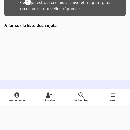
Ce sujet est désormais archivé et ne peut plus
recevoir de nouvelles réponses.
Aller sur la liste des sujets
Light Mode
Dark Mode
System Preference
Se connecter
S’inscrire
Rechercher
Menu
Langue
Cookies
Powered by
Invision Community