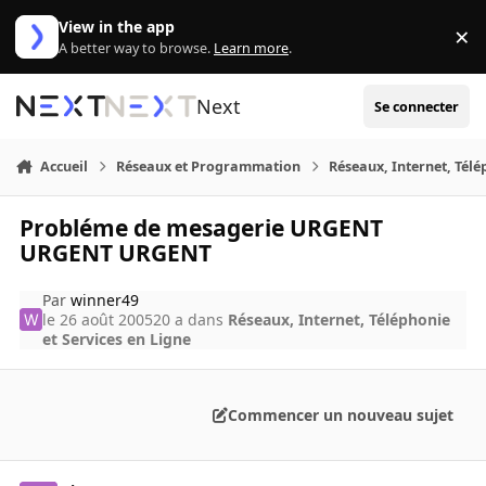
Aller au contenu
View in the app
×
Di
A better way to browse.
Learn more
.
Next
Se connecter
Accueil
Réseaux et Programmation
Réseaux, Internet, Télé
Probléme de mesagerie URGENT
URGENT URGENT
Par
winner49
le 26 août 2005
20 a
dans
Réseaux, Internet, Téléphonie
et Services en Ligne
Commencer un nouveau sujet