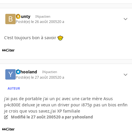
bounty
INpactien
Posté(e)
le 26 août 2005
20 a
C'est toujours bon à savoir
Citer
yahooland
INpactien
Posté(e)
le 27 août 2005
20 a
AUTEUR
j'ai pas de portable j'ai un pc avec une carte mère Asus
p4c800E deluxe je veux un driver pour i875p pas un bios enfin
je crois que vous savez,j'ai XP familiale
Modifié
le 27 août 2005
20 a
par yahooland
Citer