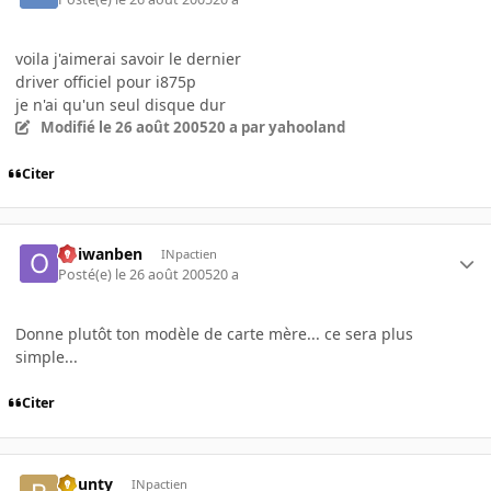
voila j'aimerai savoir le dernier
driver officiel pour i875p
je n'ai qu'un seul disque dur
Modifié
le 26 août 2005
20 a
par yahooland
Citer
obiwanben
INpactien
Posté(e)
le 26 août 2005
20 a
Donne plutôt ton modèle de carte mère... ce sera plus
simple...
Citer
bounty
INpactien