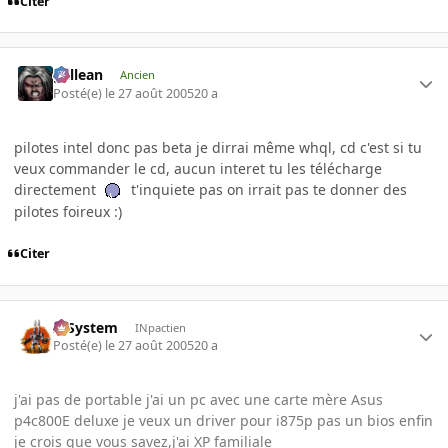
Citer
gallean
Ancien
Posté(e)
le 27 août 2005
20 a
pilotes intel donc pas beta je dirrai même whql, cd c'est si tu
veux commander le cd, aucun interet tu les télécharge
directement
t'inquiete pas on irrait pas te donner des
pilotes foireux :)
Citer
X-System
INpactien
Posté(e)
le 27 août 2005
20 a
j'ai pas de portable j'ai un pc avec une carte mère Asus
p4c800E deluxe je veux un driver pour i875p pas un bios enfin
je crois que vous savez,j'ai XP familiale