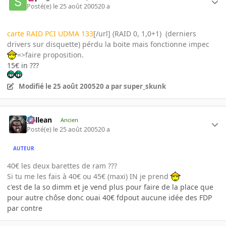
Posté(e)
le 25 août 2005
20 a
carte RAID PCI UDMA 133
[/url] (RAID 0, 1,0+1) (derniers
drivers sur disquette) pérdu la boite mais fonctionne impec
=>faire proposition.
15€ in ???
Modifié
le 25 août 2005
20 a
par super_skunk
gallean
Ancien
Posté(e)
le 25 août 2005
20 a
AUTEUR
40€ les deux barettes de ram ???
Si tu me les fais à 40€ ou 45€ (maxi) IN je prend
c'est de la so dimm et je vend plus pour faire de la place que
pour autre chôse donc ouai 40€ fdpout aucune idée des FDP
par contre