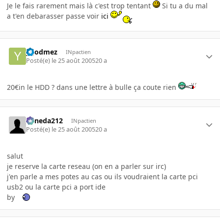
Je le fais rarement mais là c'est trop tentant
Si tu a du mal
a t'en debarasser passe voir
ici
ygodmez
INpactien
Posté(e)
le 25 août 2005
20 a
20€in le HDD ? dans une lettre à bulle ça coute rien
keneda212
INpactien
Posté(e)
le 25 août 2005
20 a
salut
je reserve la carte reseau (on en a parler sur irc)
j'en parle a mes potes au cas ou ils voudraient la carte pci
usb2 ou la carte pci a port ide
by