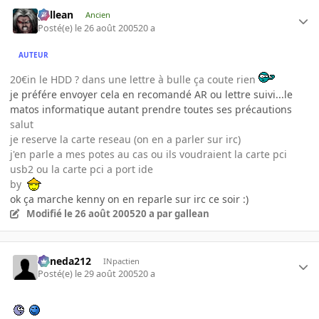
gallean
Ancien
Posté(e)
le 26 août 2005
20 a
AUTEUR
20€in le HDD ? dans une lettre à bulle ça coute rien
je préfére envoyer cela en recomandé AR ou lettre suivi...le
matos informatique autant prendre toutes ses précautions
salut
je reserve la carte reseau (on en a parler sur irc)
j'en parle a mes potes au cas ou ils voudraient la carte pci
usb2 ou la carte pci a port ide
by
ok ça marche kenny on en reparle sur irc ce soir :)
Modifié
le 26 août 2005
20 a
par gallean
keneda212
INpactien
Posté(e)
le 29 août 2005
20 a