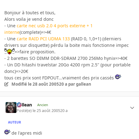
Bonjour à toutes et tous,
Alors voila je vend donc
- Une
carte nec usb 2.0 4 ports externe + 1
interne
(complete)=>4€
- Une
carte RAID PCI UDMA 133
(RAID 0, 1,0+1) (derniers
drivers sur disquette) pérdu la boite mais fonctionne impec
=>faire proposition.
- 2 barettes SO DIMM DDR-SDRAM 2700 256Mo hynix=>40€
- Un DD hitashi travelstar 20Go 4200 rpm 2.5" (pour portable
donc)=>20€
tous ces prix sont FDPOUT...vraiment des prix cassés
Modifié
le 28 août 2005
20 a
par gallean
gallean
Ancien
Posté(e)
le 25 août 2005
20 a
AUTEUR
de l'apres midi