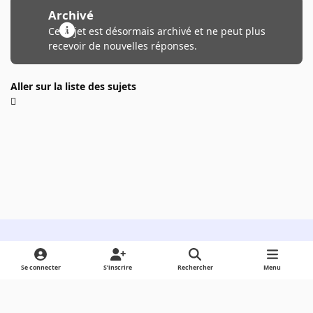
Archivé
Ce sujet est désormais archivé et ne peut plus
recevoir de nouvelles réponses.
Aller sur la liste des sujets
Light Mode
Dark Mode
System Preference
Se connecter
S’inscrire
Rechercher
Menu
Langue
Cookies
Powered by
Invision Community