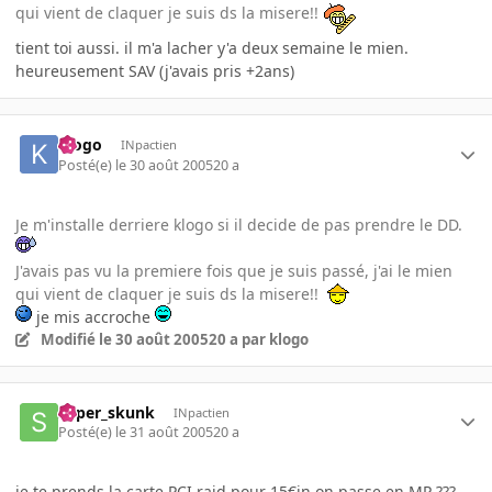
qui vient de claquer je suis ds la misere!!
tient toi aussi. il m'a lacher y'a deux semaine le mien.
heureusement SAV (j'avais pris +2ans)
klogo
INpactien
Posté(e)
le 30 août 2005
20 a
Je m'installe derriere klogo si il decide de pas prendre le DD.
J'avais pas vu la premiere fois que je suis passé, j'ai le mien
qui vient de claquer je suis ds la misere!!
je mis accroche
Modifié
le 30 août 2005
20 a
par klogo
super_skunk
INpactien
Posté(e)
le 31 août 2005
20 a
je te prends la carte PCI raid pour 15€in on passe en MP ???