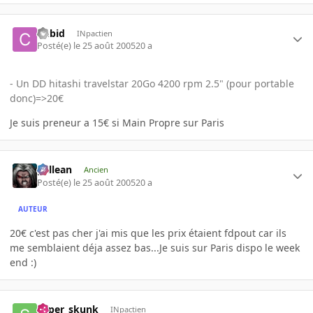
Cubid
INpactien
Posté(e)
le 25 août 2005
20 a
- Un DD hitashi travelstar 20Go 4200 rpm 2.5" (pour portable
donc)=>20€
Je suis preneur a 15€ si Main Propre sur Paris
gallean
Ancien
Posté(e)
le 25 août 2005
20 a
AUTEUR
20€ c'est pas cher j'ai mis que les prix étaient fdpout car ils
me semblaient déja assez bas...Je suis sur Paris dispo le week
end :)
super_skunk
INpactien