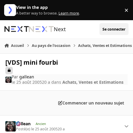
Aller au contenu
View in the app
×
Di
A better way to browse.
Learn more
.
Next
Se connecter
Accueil
Au pays de l'occasion
Achats, Ventes et Estimations
[VDS] mini fourbi
Par
gallean
le 25 août 2005
20 a
dans
Achats, Ventes et Estimations
Commencer un nouveau sujet
gallean
Ancien
Posté(e)
le 25 août 2005
20 a