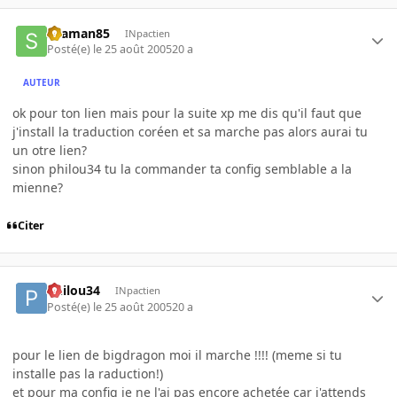
skaman85
INpactien
Posté(e)
le 25 août 2005
20 a
AUTEUR
ok pour ton lien mais pour la suite xp me dis qu'il faut que
j'install la traduction coréen et sa marche pas alors aurai tu
un otre lien?
sinon philou34 tu la commander ta config semblable a la
mienne?
Citer
Philou34
INpactien
Posté(e)
le 25 août 2005
20 a
pour le lien de bigdragon moi il marche !!!! (meme si tu
installe pas la raduction!)
et pour ma config je ne l'ai pas encore achetée car j'attends