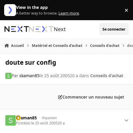
Aller au contenu
View in the app
×
Di
A better way to browse.
Learn more
.
Next
Se connecter
Accueil
Matériel et Conseils d'achat
Conseils d'achat
dou
doute sur config
Par
skaman85
le 25 août 2005
20 a
dans
Conseils d'achat
Commencer un nouveau sujet
skaman85
INpactien
Posté(e)
le 25 août 2005
20 a