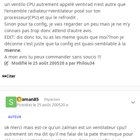
un ventilo CPU autrement appelé ventirad n'est autre que
l'ensemble radiateur+ventilateur posé sur ton
processeur(CPU) et qui le refroidit .
Sinon pour ta config, je vais regarder un peu mais je ne m'y
connais pas trop donc attend d'autre avis.
EDIT: dis donc toi, tu as les meme gouts que moi??non je
déconne c'est juste que ta config est quasi-semblable à la
mienne
.
A mon avis tu peux commander sans soucis !!!
Modifié
le 25 août 2005
20 a
par Philou34
Citer
skaman85
INpactien
Posté(e)
le 25 août 2005
20 a
AUTEUR
ok merci mais est-ce qu'un zalman est un ventilateur cpu?
autrement on ma dit qu'il me falai de la pate thermique pour