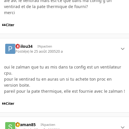
alé avc le ventirad mais est-ce que dans ma config g un
ventirad et de la pate thermique de fourni?
merci
Citer
Philou34
INpactien
Posté(e)
le 25 août 2005
20 a
oui le zalman que tu as mis dans ta config est un ventilateur
cpu.
pour le ventirad tu en auras un si tu achete ton proc en
version boite.
pareil pour la pate thermique, elle est fournie avec le zalman !
Citer
skaman85
INpactien