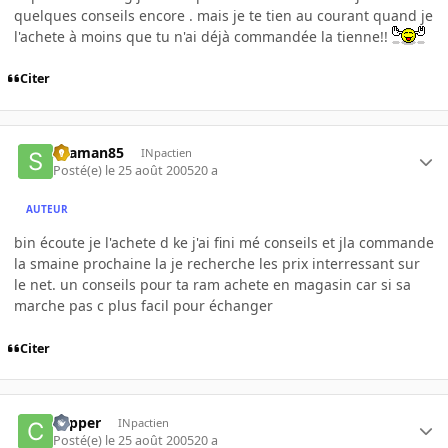
quelques conseils encore . mais je te tien au courant quand je
l'achete à moins que tu n'ai déjà commandée la tienne!!
Citer
skaman85
INpactien
Posté(e)
le 25 août 2005
20 a
AUTEUR
bin écoute je l'achete d ke j'ai fini mé conseils et jla commande
la smaine prochaine la je recherche les prix interressant sur
le net. un conseils pour ta ram achete en magasin car si sa
marche pas c plus facil pour échanger
Citer
copper
INpactien
Posté(e)
le 25 août 2005
20 a