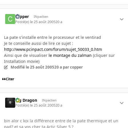
copper
INpactien
Posté(e)
le 25 août 2005
20 a
La pate s'installe entre le processeur et le ventirad
Je te conseille aussi de lire ce sujet :
http://www.pcinpact.com/forum/sujet_50033_0.htm
Ainsi que de visualiser
le montage du zalman
(cliquer sur
Installation movie)
Modifié
le 25 août 2005
20 a
par copper
Citer
Big Dragon
INpactien
Posté(e)
le 25 août 2005
20 a
bin alor c koi la différence entre de la pate thermique et un
pad? et sa vos cher ta Artic Silver 5 ?