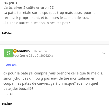
les perfs !
L'artic silver 5 coûte environ 5€
La pate, tu l'étale sur le cpu (pas trop mais assez pour le
recouvrir proprement, et tu poses le zalman dessus.
Si tu as d'autres question, n'hésites pas !
Citer
skaman85
INpactien
Posté(e)
le 25 août 2005
20 a
AUTEUR
ok pour la pate j'ai compris jvais prendre celle que tu me dis.
sinon jchui pas un fou g pas envi de tué mon zalman en
coupan les pates de cuivres. ça à un risque? et sinon quel
pate jdoi bouzillé?
merci
Citer