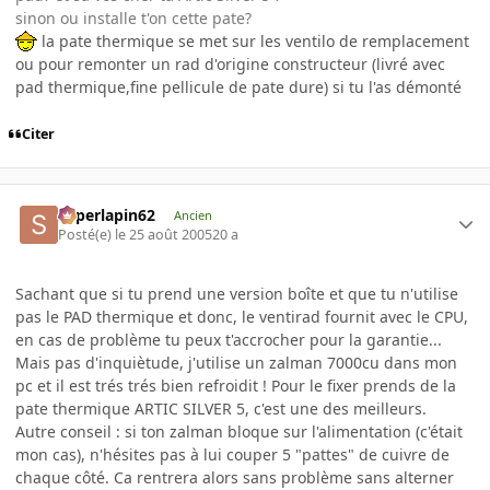
sinon ou installe t'on cette pate?
la pate thermique se met sur les ventilo de remplacement
ou pour remonter un rad d'origine constructeur (livré avec
pad thermique,fine pellicule de pate dure) si tu l'as démonté
Citer
superlapin62
Ancien
Posté(e)
le 25 août 2005
20 a
Sachant que si tu prend une version boîte et que tu n'utilise
pas le PAD thermique et donc, le ventirad fournit avec le CPU,
en cas de problème tu peux t'accrocher pour la garantie...
Mais pas d'inquiètude, j'utilise un zalman 7000cu dans mon
pc et il est trés trés bien refroidit ! Pour le fixer prends de la
pate thermique ARTIC SILVER 5, c'est une des meilleurs.
Autre conseil : si ton zalman bloque sur l'alimentation (c'était
mon cas), n'hésites pas à lui couper 5 "pattes" de cuivre de
chaque côté. Ca rentrera alors sans problème sans alterner