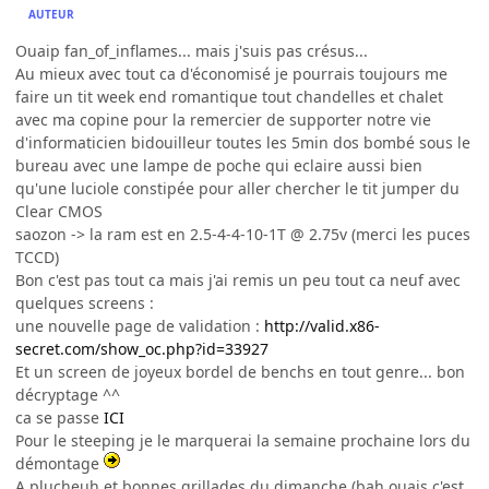
AUTEUR
Ouaip fan_of_inflames... mais j'suis pas crésus...
Au mieux avec tout ca d'économisé je pourrais toujours me
faire un tit week end romantique tout chandelles et chalet
avec ma copine pour la remercier de supporter notre vie
d'informaticien bidouilleur toutes les 5min dos bombé sous le
bureau avec une lampe de poche qui eclaire aussi bien
qu'une luciole constipée pour aller chercher le tit jumper du
Clear CMOS
saozon -> la ram est en 2.5-4-4-10-1T @ 2.75v (merci les puces
TCCD)
Bon c'est pas tout ca mais j'ai remis un peu tout ca neuf avec
quelques screens :
une nouvelle page de validation :
http://valid.x86-
secret.com/show_oc.php?id=33927
Et un screen de joyeux bordel de benchs en tout genre... bon
décryptage ^^
ca se passe
ICI
Pour le steeping je le marquerai la semaine prochaine lors du
démontage
A plucheuh et bonnes grillades du dimanche (bah ouais c'est