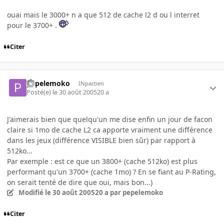
ouai mais le 3000+ n a que 512 de cache l2 d ou l interret
pour le 3700+ .
Citer
pepelemoko
INpactien
Posté(e)
le 30 août 2005
20 a
J'aimerais bien que quelqu'un me dise enfin un jour de facon
claire si 1mo de cache L2 ca apporte vraiment une différence
dans les jeux (différence VISIBLE bien sûr) par rapport à
512ko...
Par exemple : est ce que un 3800+ (cache 512ko) est plus
performant qu'un 3700+ (cache 1mo) ? En se fiant au P-Rating,
on serait tenté de dire que oui, mais bon...)
Modifié
le 30 août 2005
20 a
par pepelemoko
Citer