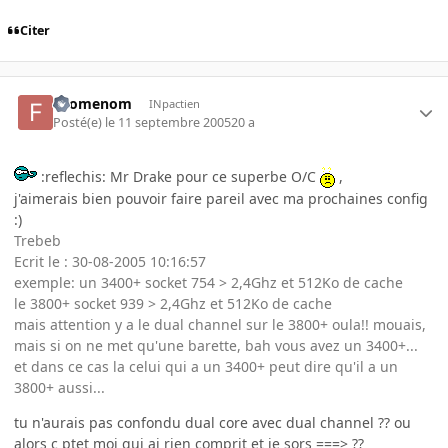
Citer
Filomenom
INpactien
Posté(e)
le 11 septembre 2005
20 a
:reflechis: Mr Drake pour ce superbe O/C
,
j'aimerais bien pouvoir faire pareil avec ma prochaines config
:)
Trebeb
Ecrit le : 30-08-2005 10:16:57
exemple: un 3400+ socket 754 > 2,4Ghz et 512Ko de cache
le 3800+ socket 939 > 2,4Ghz et 512Ko de cache
mais attention y a le dual channel sur le 3800+ oula!! mouais,
mais si on ne met qu'une barette, bah vous avez un 3400+...
et dans ce cas la celui qui a un 3400+ peut dire qu'il a un
3800+ aussi...
tu n'aurais pas confondu dual core avec dual channel ?? ou
alors c ptet moi qui ai rien comprit et je sors ===> ??