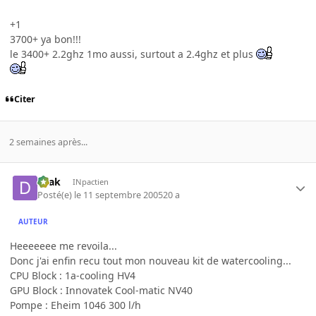
+1
3700+ ya bon!!!
le 3400+ 2.2ghz 1mo aussi, surtout a 2.4ghz et plus
Citer
2 semaines après...
Drak
INpactien
Posté(e)
le 11 septembre 2005
20 a
AUTEUR
Heeeeeee me revoila...
Donc j'ai enfin recu tout mon nouveau kit de watercooling...
CPU Block : 1a-cooling HV4
GPU Block : Innovatek Cool-matic NV40
Pompe : Eheim 1046 300 l/h