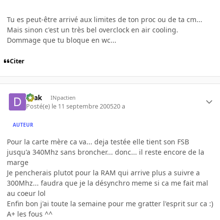
Tu es peut-être arrivé aux limites de ton proc ou de ta cm...
Mais sinon c'est un très bel overclock en air cooling.
Dommage que tu bloque en wc...
Citer
Drak
INpactien
Posté(e)
le 11 septembre 2005
20 a
AUTEUR
Pour la carte mère ca va... deja testée elle tient son FSB
jusqu'a 340Mhz sans broncher... donc... il reste encore de la
marge
Je pencherais plutot pour la RAM qui arrive plus a suivre a
300Mhz... faudra que je la désynchro meme si ca me fait mal
au coeur lol
Enfin bon j'ai toute la semaine pour me gratter l'esprit sur ca :)
A+ les fous ^^