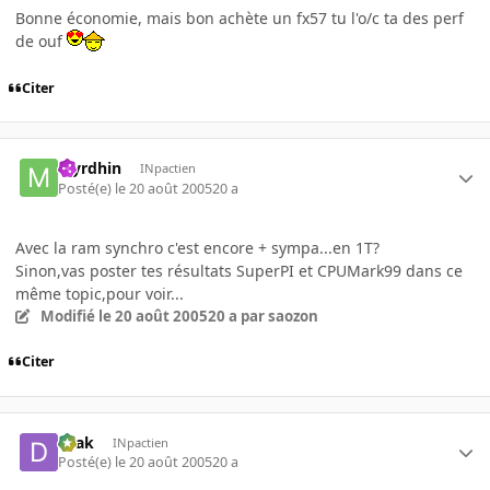
Bonne économie, mais bon achète un fx57 tu l'o/c ta des perf
de ouf
Citer
Myrdhin
INpactien
Posté(e)
le 20 août 2005
20 a
Avec la ram synchro c'est encore + sympa...en 1T?
Sinon,vas poster tes résultats SuperPI et CPUMark99 dans ce
même topic,pour voir...
Modifié
le 20 août 2005
20 a
par saozon
Citer
Drak
INpactien
Posté(e)
le 20 août 2005
20 a