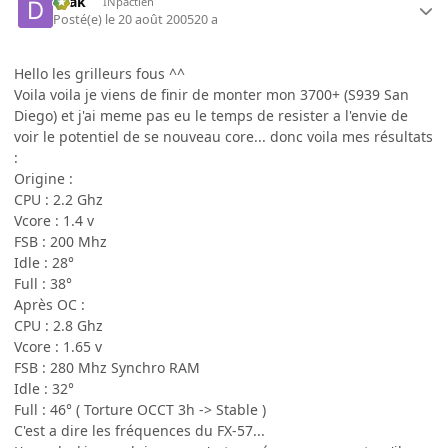
Drak
INpactien
Posté(e)
le 20 août 2005
20 a
Hello les grilleurs fous ^^
Voila voila je viens de finir de monter mon 3700+ (S939 San
Diego) et j'ai meme pas eu le temps de resister a l'envie de
voir le potentiel de se nouveau core... donc voila mes résultats
:
Origine :
CPU : 2.2 Ghz
Vcore : 1.4 v
FSB : 200 Mhz
Idle : 28°
Full : 38°
Après OC :
CPU : 2.8 Ghz
Vcore : 1.65 v
FSB : 280 Mhz Synchro RAM
Idle : 32°
Full : 46° ( Torture OCCT 3h -> Stable )
C'est a dire les fréquences du FX-57...