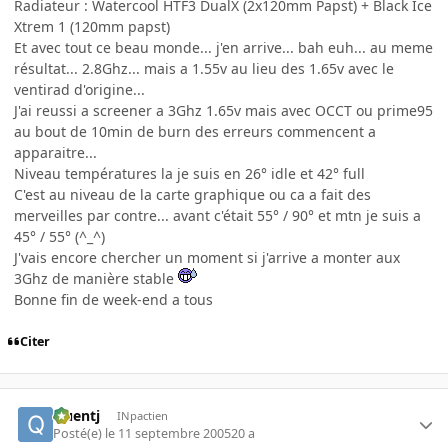
Radiateur : Watercool HTF3 DualX (2x120mm Papst) + Black Ice
Xtrem 1 (120mm papst)
Et avec tout ce beau monde... j'en arrive... bah euh... au meme
résultat... 2.8Ghz... mais a 1.55v au lieu des 1.65v avec le
ventirad d'origine...
J'ai reussi a screener a 3Ghz 1.65v mais avec OCCT ou prime95
au bout de 10min de burn des erreurs commencent a
apparaitre...
Niveau températures la je suis en 26° idle et 42° full
C'est au niveau de la carte graphique ou ca a fait des
merveilles par contre... avant c'était 55° / 90° et mtn je suis a
45° / 55° (^_^)
J'vais encore chercher un moment si j'arrive a monter aux
3Ghz de manière stable
Bonne fin de week-end a tous
Citer
Quentj
INpactien
Posté(e)
le 11 septembre 2005
20 a