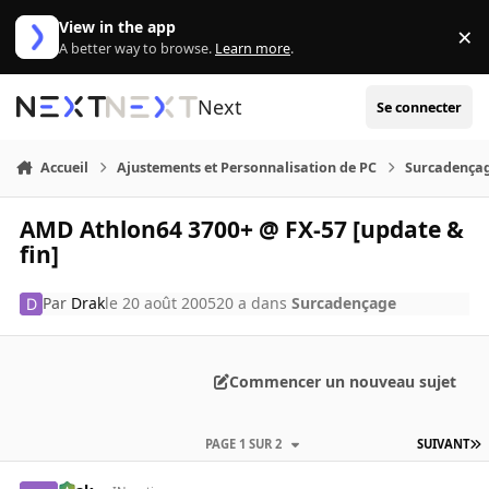
Aller au contenu
View in the app
×
Di
A better way to browse.
Learn more
.
Next
Se connecter
Accueil
Ajustements et Personnalisation de PC
Surcadença
AMD Athlon64 3700+ @ FX-57 [update &
fin]
Par
Drak
le 20 août 2005
20 a
dans
Surcadençage
Commencer un nouveau sujet
PAGE 1 SUR 2
SUIVANT