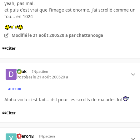
yeah, pas mal.
et puis c'est vrai que l'image est enorme. j'ai scrollé comme un
fou... en 1024
Modifié
le 21 août 2005
20 a
par chattanooga
Citer
Drak
INpactien
Posté(e)
le 21 août 2005
20 a
AUTEUR
Aloha voila c'est fait... dsl pour les scrolls de malades lol
Citer
xaero18
INpactien