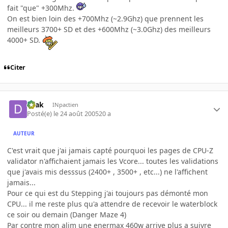
fait "que" +300Mhz.
On est bien loin des +700Mhz (~2.9Ghz) que prennent les
meilleurs 3700+ SD et des +600Mhz (~3.0Ghz) des meilleurs
4000+ SD.
Citer
Drak
INpactien
Posté(e)
le 24 août 2005
20 a
AUTEUR
C'est vrait que j'ai jamais capté pourquoi les pages de CPU-Z
validator n'affichaient jamais les Vcore... toutes les validations
que j'avais mis desssus (2400+ , 3500+ , etc...) ne l'affichent
jamais...
Pour ce qui est du Stepping j'ai toujours pas démonté mon
CPU... il me reste plus qu'a attendre de recevoir le waterblock
ce soir ou demain (Danger Maze 4)
Par contre mon alim une enermax 460w arrive plus a suivre