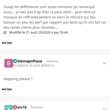
Ouaip les différences sont assez minimes j'ai remarqué
aussi... je vois pas trop d'ou ca peut venir... peut etre un
manque de reffroidissement ou alors le nforce3 qui fais
baisser un peu les perf par rapport aux tests qu'ils ont fait sur
des cartes mères plus récentes...
Modifié
le 21 août 2005
20 a
par Drak
Citer
boblemagnifique
INpactien
Posté(e)
le 23 août 2005
20 a
stepping please ?
Citer
xaero18
INpactien