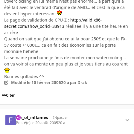
L'overclocking en lui meme n'est pas énorme... a part qu'il a
été fait avec le ventirad d'origine de AMD... et c'est la que ca
devient hyper interessant
La page de validation de CPU-Z :
http://valid.x86-
secret.com/show_oc?id=33913
réalisée il y a une tite heure en
arrière
Quand on sait que j'ai obtenu celui la pour 250€ et que le FX-
57 coute +1000€... ca en fait des économies sur le porte
monnaie hehehe
La semaine prochaine je finis de monter mon watercooling...
on va voir si ca monte un peu plus et je vous tiens au courant
Bonnes grillades ^^
Modifié
le 10 février 2006
20 a
par Drak
Citer
fan_of_inflames
INpactien
Posté(e)
le 20 août 2005
20 a