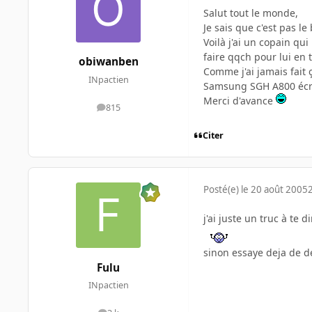
Salut tout le monde,
Je sais que c'est pas 
Voilà j'ai un copain q
faire qqch pour lui en 
obiwanben
Comme j'ai jamais fait ç
INpactien
Samsung SGH A800 écran
Merci d'avance
815
messages
Citer
Posté(e)
le 20 août 2005
j'ai juste un truc à te 
sinon essaye deja de d
Fulu
INpactien