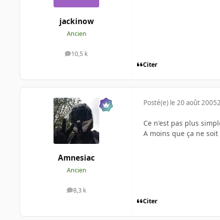
jackinow
Ancien
10,5 k
messages
Citer
Posté(e)
le 20 août 2005
Ce n'est pas plus simp
A moins que ça ne soit
Amnesiac
Ancien
8,3 k
messages
Citer