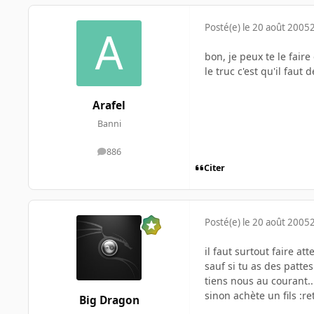
Posté(e)
le 20 août 2005
bon, je peux te le faire
le truc c'est qu'il faut
Arafel
Banni
886
messages
Citer
Posté(e)
le 20 août 2005
il faut surtout faire at
sauf si tu as des patte
tiens nous au courant..
sinon achète un fils :re
Big Dragon