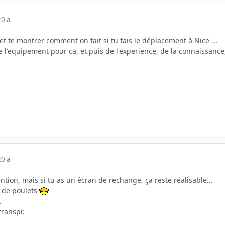
20 a
 et te montrer comment on fait si tu fais le déplacement à Nice ...
 de l'equipement pour ca, et puis de l'experience, de la connaissance
20 a
tention, mais si tu as un écran de rechange, ça reste réalisable...
s de poulets
.
transpi: