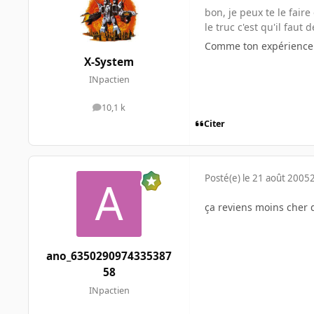
bon, je peux te le faire
le truc c'est qu'il faut
Comme ton expérience 
X-System
INpactien
10,1 k
messages
Citer
Posté(e)
le 21 août 2005
ça reviens moins cher 
ano_6350290974335387
58
INpactien