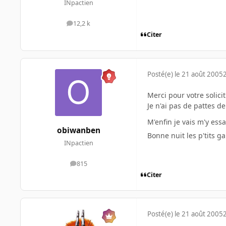
INpactien
12,2 k
messages
Citer
Posté(e)
le 21 août 2005
Merci pour votre solicit
Je n'ai pas de pattes de
M'enfin je vais m'y ess
obiwanben
Bonne nuit les p'tits ga
INpactien
815
messages
Citer
Posté(e)
le 21 août 2005