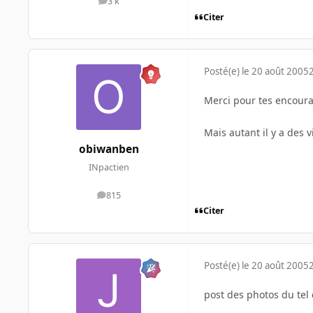
3 k
messages
Citer
Posté(e)
le 20 août 2005
Merci pour tes encoura
Mais autant il y a des v
obiwanben
INpactien
815
messages
Citer
Posté(e)
le 20 août 2005
post des photos du tel 