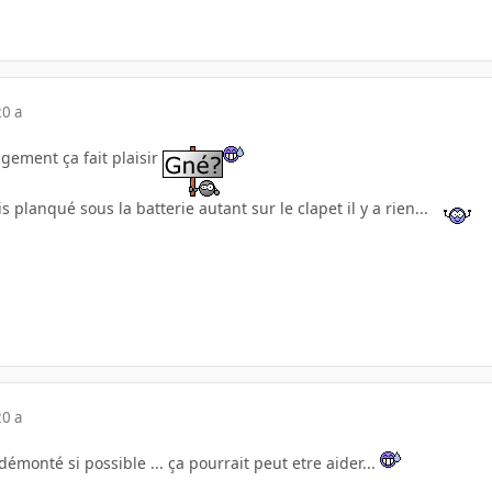
20 a
gement ça fait plaisir
is planqué sous la batterie autant sur le clapet il y a rien...
20 a
démonté si possible ... ça pourrait peut etre aider...