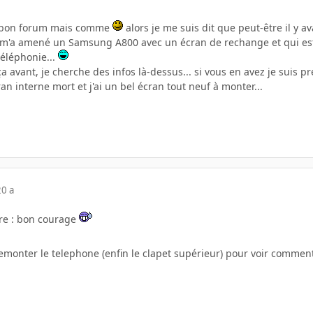
le bon forum mais comme
alors je me suis dit que peut-être il y a
ui m'a amené un Samsung A800 avec un écran de rechange et qui est
téléphonie...
a avant, je cherche des infos là-dessus... si vous en avez je suis pr
 interne mort et j'ai un bel écran tout neuf à monter...
20 a
dire : bon courage
emonter le telephone (enfin le clapet supérieur) pour voir comment