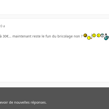
20 a
f à 30€... maintenant reste le fun du bricolage non ?
cevoir de nouvelles réponses.