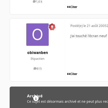
1,6 k
messages
Citer
Posté(e)
le 21 août 2005
J'ai touché l'écran neu
obiwanben
INpactien
815
messages
Citer
Archivé
Ce sujet est désormais archivé et ne peut plus re