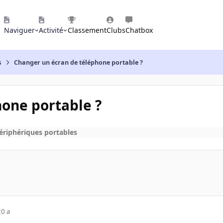
Naviguer
Activité
Classement
Clubs
Chatbox
s
Changer un écran de téléphone portable ?
one portable ?
périphériques portables
20 a