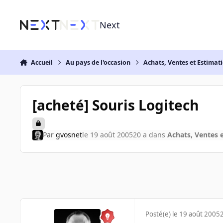
Aller au contenu
Next
Accueil
Au pays de l'occasion
Achats, Ventes et Estimat
[acheté] Souris Logitech
Par
gvosnet
le 19 août 2005
20 a
dans
Achats, Ventes 
Posté(e)
le 19 août 2005