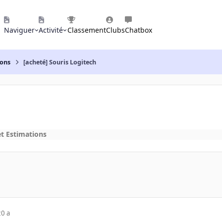
Naviguer
Activité
Classement
Clubs
Chatbox
ions
[acheté] Souris Logitech
et Estimations
20 a