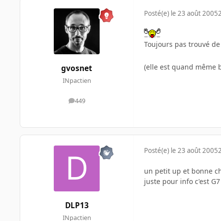
Posté(e)
le 23 août 2005
Toujours pas trouvé d
(elle est quand même b
gvosnet
INpactien
449
messages
Posté(e)
le 23 août 2005
un petit up et bonne c
juste pour info c'est G
DLP13
INpactien