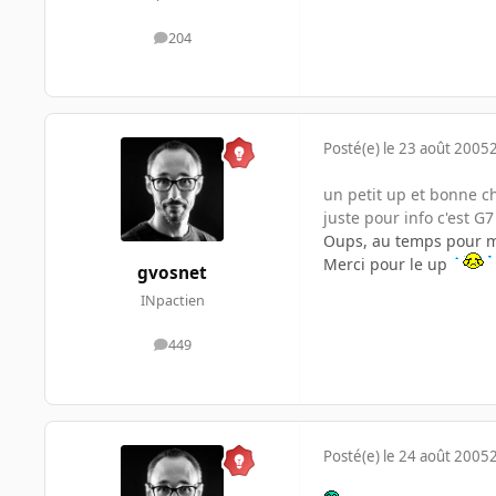
204
messages
Posté(e)
le 23 août 2005
un petit up et bonne c
juste pour info c'est G
Oups, au temps pour 
Merci pour le up
gvosnet
INpactien
449
messages
Posté(e)
le 24 août 2005