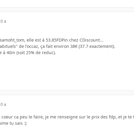
20 a
moht_tom, elle est à 53.85FDPin chez CDiscount...
abituels" de l'occaz, ça fait environ 38€ (37.7 exactement).
e à 40in (soit 25% de reduc).
20 a
coeur ca peu le faire, je me renseigne sur le prix des fdp, et je te 
ime tu sais :)