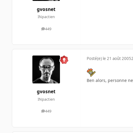
gvosnet
INpactien
449
messages
Posté(e)
le 21 août 2005
Ben alors, personne ne
gvosnet
INpactien
449
messages