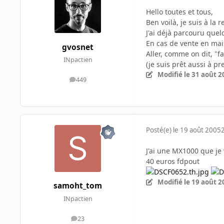
Hello toutes et tous,
Ben voilà, je suis à l
J'ai déjà parcouru que
En cas de vente en main
gvosnet
Aller, comme on dit, "f
INpactien
(je suis prêt aussi à pr
Modifié
le 31 août 2
449
messages
Posté(e)
le 19 août 2005
J'ai une MX1000 que je 
40 euros fdpout
Modifié
le 19 août 2
samoht_tom
INpactien
23
messages