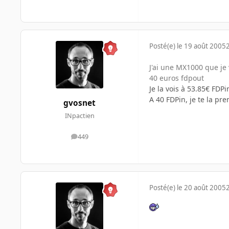
Posté(e)
le 19 août 2005
J'ai une MX1000 que je 
40 euros fdpout
Je la vois à 53.85€ FDPi
A 40 FDPin, je te la pre
gvosnet
INpactien
449
messages
Posté(e)
le 20 août 2005