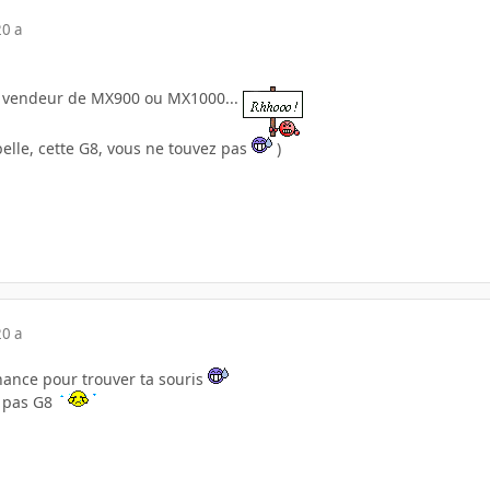
20 a
e vendeur de MX900 ou MX1000...
elle, cette G8, vous ne touvez pas
)
20 a
hance pour trouver ta souris
7 pas G8