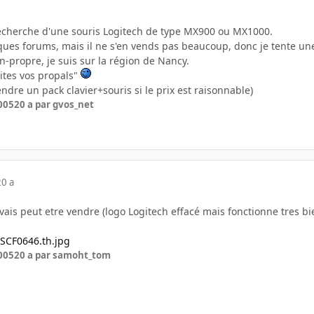
a recherche d'une souris Logitech de type MX900 ou MX1000.
lques forums, mais il ne s'en vends pas beaucoup, donc je tente un
-propre, je suis sur la région de Nancy.
aites vos propals"
endre un pack clavier+souris si le prix est raisonnable)
005
20 a
par gvos_net
20 a
vais peut etre vendre (logo Logitech effacé mais fonctionne tres bi
005
20 a
par samoht_tom