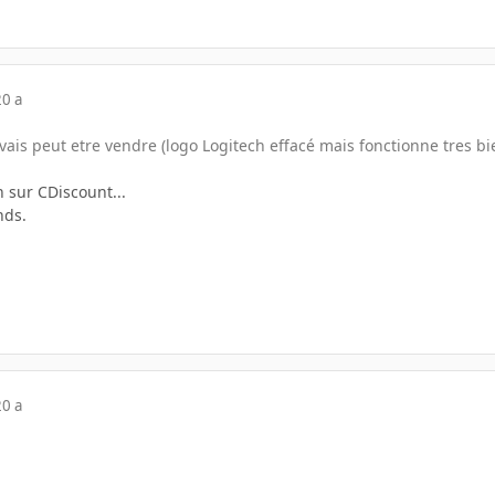
20 a
vais peut etre vendre (logo Logitech effacé mais fonctionne tres bi
n sur CDiscount...
nds.
20 a