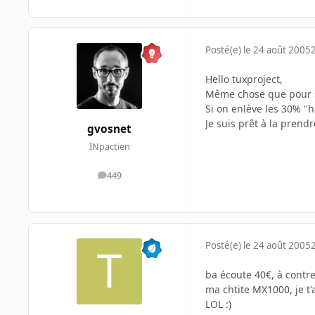
Posté(e)
le 24 août 2005
Hello tuxproject,
Même chose que pour sa
Si on enlève les 30% "h
Je suis prêt à la prendr
gvosnet
INpactien
449
messages
Posté(e)
le 24 août 2005
ba écoute 40€, à contre 
ma chtite MX1000, je t'a
LOL :)