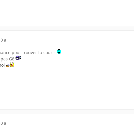
20 a
hance pour trouver ta souris
7 pas G8
moi
20 a