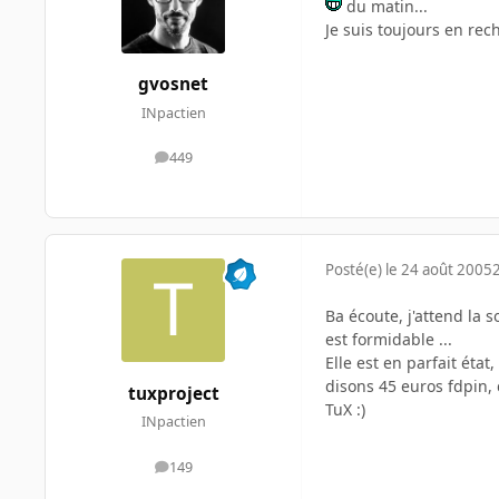
du matin...
Je suis toujours en rec
gvosnet
INpactien
449
messages
Posté(e)
le 24 août 2005
Ba écoute, j'attend la 
est formidable ...
Elle est en parfait état
disons 45 euros fdpin, 
tuxproject
TuX :)
INpactien
149
messages