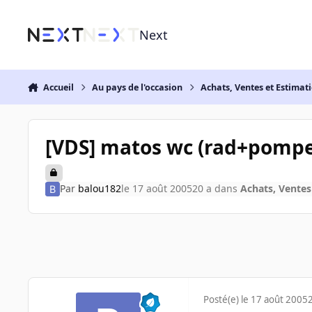
Aller au contenu
Next
Accueil
Au pays de l'occasion
Achats, Ventes et Estimat
[VDS] matos wc (rad+pompe)
Par
balou182
le 17 août 2005
20 a
dans
Achats, Ventes
Posté(e)
le 17 août 2005