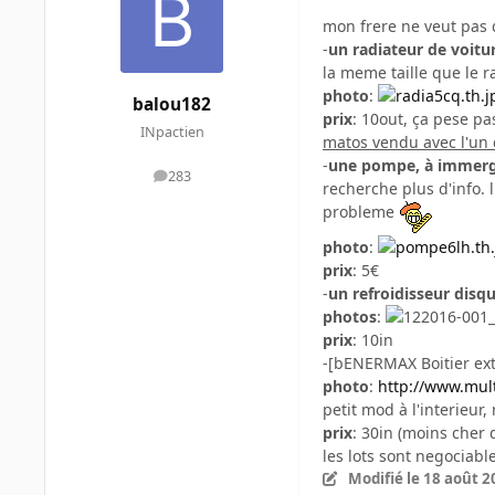
mon frere ne veut pas 
-
un radiateur de voitu
la meme taille que le 
photo
:
balou182
prix
: 10out, ça pese pa
INpactien
matos vendu avec l'un 
-
une pompe, à immer
283
messages
recherche plus d'info. l
probleme
photo
:
prix
: 5€
-
un refroidisseur disq
photos
:
prix
: 10in
-[bENERMAX Boitier ext
photo
:
http://www.mul
petit mod à l'interieur
prix
: 30in (moins cher 
les lots sont negociable
Modifié
le 18 août 2