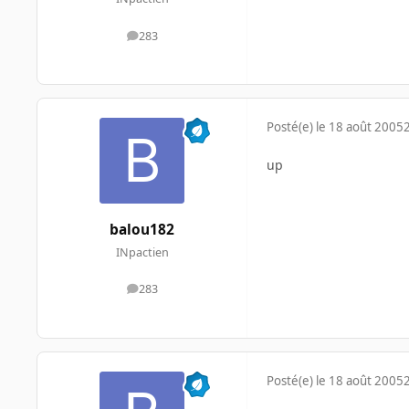
283
messages
Posté(e)
le 18 août 2005
up
balou182
INpactien
283
messages
Posté(e)
le 18 août 2005