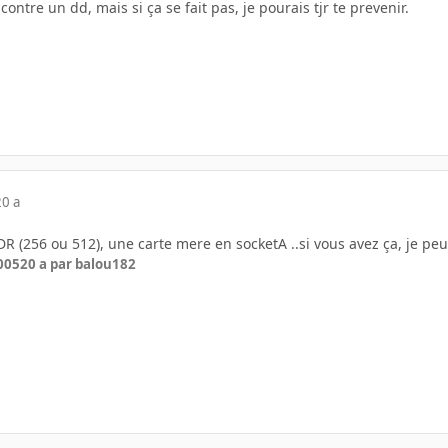
ntre un dd, mais si ça se fait pas, je pourais tjr te prevenir.
20 a
R (256 ou 512), une carte mere en socketA ..si vous avez ça, je peu
005
20 a
par balou182