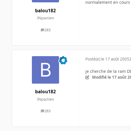
normalement en cours co
balou182
INpactien
283
messages
Posté(e)
le 17 août 2005
je cherche de la ram DD
Modifié
le 17 août 2
balou182
INpactien
283
messages