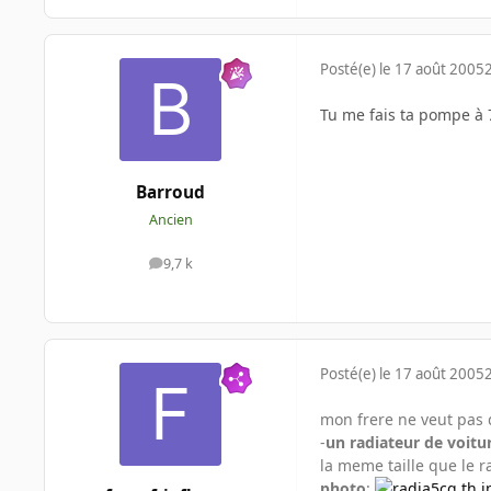
Posté(e)
le 17 août 2005
Tu me fais ta pompe à 
Barroud
Ancien
9,7 k
messages
Posté(e)
le 17 août 2005
mon frere ne veut pas 
-
un radiateur de voitu
la meme taille que le 
photo
: