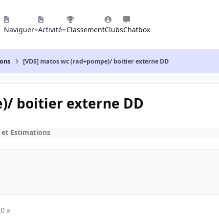
Naviguer
Activité
Classement
Clubs
Chatbox
ions
[VDS] matos wc (rad+pompe)/ boitier externe DD
/ boitier externe DD
 et Estimations
20 a