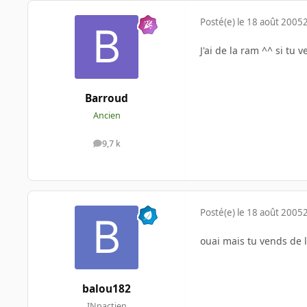
Posté(e)
le 18 août 2005
J'ai de la ram ^^ si tu 
Barroud
Ancien
9,7 k
messages
Posté(e)
le 18 août 2005
ouai mais tu vends de l
balou182
INpactien