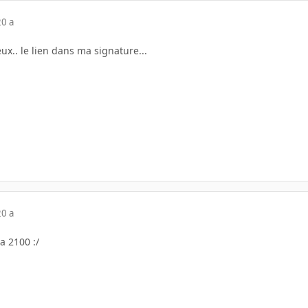
20 a
veux.. le lien dans ma signature...
20 a
a 2100 :/