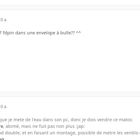
20 a
7 fdpin dans une envelope à bulle?? ^^
20 a
que je mete de l'eau dans son pc, donc je dois vendre ce matos:
re
, abimé, mais ne fuit pas non plus :jap:
rad double, et en faisant un montage, possible de metre les ventil