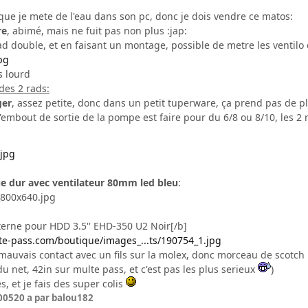
que je mete de l'eau dans son pc, donc je dois vendre ce matos:
re
, abimé, mais ne fuit pas non plus :jap:
rad double, et en faisant un montage, possible de metre les ventil
s lourd
des 2 rads:
ger
, assez petite, donc dans un petit tuperware, ça prend pas de pla
'embout de sortie de la pompe est faire pour du 6/8 ou 8/10, les 2 re
ue dur avec ventilateur 80mm led bleu
:
erne pour HDD 3.5'' EHD-350 U2 Noir[/b]
te-pass.com/boutique/images_...ts/190754_1.jpg
, mauvais contact avec un fils sur la molex, donc morceau de scotch
du net, 42in sur multe pass, et c'est pas les plus serieux
)
s, et je fais des super colis
005
20 a
par balou182