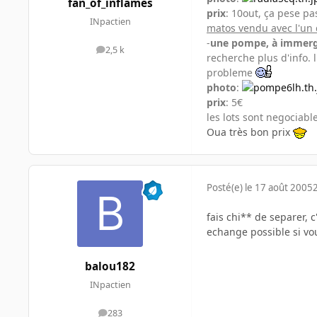
fan_of_inflames
prix
: 10out, ça pese pa
INpactien
matos vendu avec l'un 
-
une pompe, à immer
2,5 k
messages
recherche plus d'info. l
probleme
photo
:
prix
: 5€
les lots sont negociable
Oua très bon prix
Posté(e)
le 17 août 2005
fais chi** de separer, c
echange possible si v
balou182
INpactien
283
messages