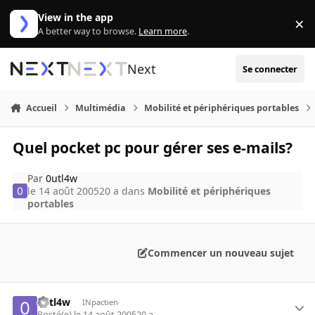
Aller au contenu
View in the app
×
Di
A better way to browse.
Learn more
.
Next
Se connecter
Accueil
Multimédia
Mobilité et périphériques portables
Quel pocket pc pour gérer ses e-mails?
Par
0utl4w
le 14 août 2005
20 a
dans
Mobilité et périphériques
portables
Commencer un nouveau sujet
0utl4w
INpactien
Posté(e)
le 14 août 2005
20 a