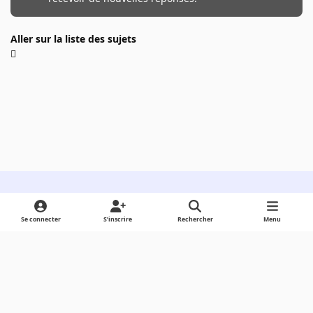
Aller sur la liste des sujets
Light Mode
Dark Mode
System Preference
Se connecter
S’inscrire
Rechercher
Menu
Langue
Cookies
Powered by
Invision Community