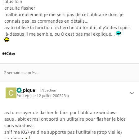
plus loin
ensuite flasher
malheureusement je me sers pas de cet utilitaire donc je
connais pas les commandes en détails...
as-tu utilisé la fonction recherche du forulm, il y'a des topics
là-dessus il me semble, ou ù c'est pas mal expliqué...
Citer
2 semaines après...
ca_pique
INpactien
Posté(e)
le 12 juillet 2003
23 a
as tu essayer de flasher le bios par l'utilitaire windows
asus , abit et msi ont sorti un utilitaire pour flasher le bios
sous windows.
snif ma KG7-raid ne supporte pas l'utilitaire (trop vieille)
ca_pique