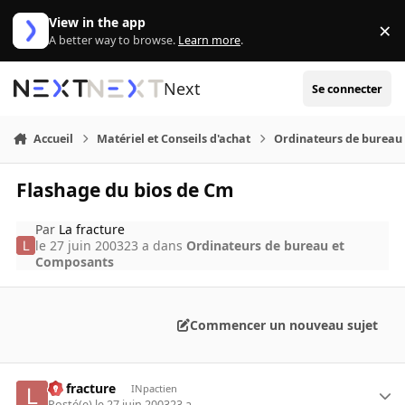
Aller au contenu
View in the app
×
Di
A better way to browse.
Learn more
.
Next
Se connecter
Accueil
Matériel et Conseils d'achat
Ordinateurs de bureau
Flashage du bios de Cm
Par
La fracture
le 27 juin 2003
23 a
dans
Ordinateurs de bureau et
Composants
Commencer un nouveau sujet
La fracture
INpactien
Posté(e)
le 27 juin 2003
23 a