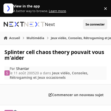
Aller au contenu
View in the app
×
Di
A better way to browse.
Learn more
.
Next
Se connecter
Accueil
Multimédia
Jeux vidéo, Consoles, Rétrogaming et J
Splinter cell chaos theory pouvait vous
m'aider
Par
Shantar
le 11 août 2005
20 a
dans
Jeux vidéo, Consoles,
Rétrogaming et Jeux occasionels
Commencer un nouveau sujet