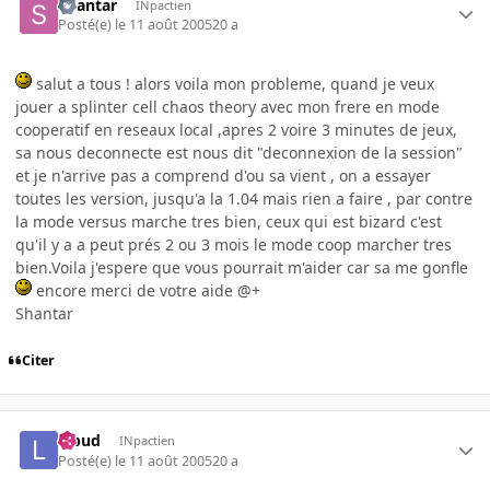
Shantar
INpactien
Posté(e)
le 11 août 2005
20 a
salut a tous ! alors voila mon probleme, quand je veux
jouer a splinter cell chaos theory avec mon frere en mode
cooperatif en reseaux local ,apres 2 voire 3 minutes de jeux,
sa nous deconnecte est nous dit "deconnexion de la session"
et je n'arrive pas a comprend d'ou sa vient , on a essayer
toutes les version, jusqu'a la 1.04 mais rien a faire , par contre
la mode versus marche tres bien, ceux qui est bizard c'est
qu'il y a a peut prés 2 ou 3 mois le mode coop marcher tres
bien.Voila j'espere que vous pourrait m'aider car sa me gonfle
encore merci de votre aide @+
Shantar
Citer
lebud
INpactien
Posté(e)
le 11 août 2005
20 a