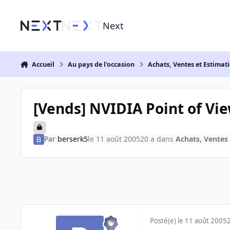
Aller au contenu
Next
Accueil
Au pays de l'occasion
Achats, Ventes et Estimat
[Vends] NVIDIA Point of Vie
Par
berserk5
le 11 août 2005
20 a
dans
Achats, Ventes
Posté(e)
le 11 août 2005