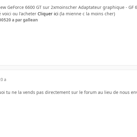
View GeForce 6600 GT sur 2xmoinscher Adaptateur graphique - GF 6
 voici ou l'acheter
Cliquer ici
(la mienne c la moins cher)
005
20 a
par gallean
20 a
i tu ne la vends pas directement sur le forum au lieu de nous env