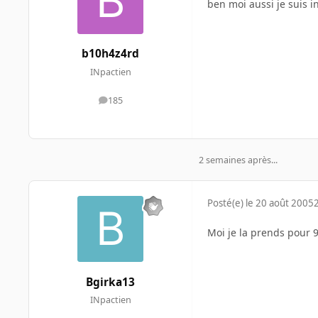
ben moi aussi je suis i
b10h4z4rd
INpactien
185
messages
2 semaines après...
Posté(e)
le 20 août 2005
Moi je la prends pour 
Bgirka13
INpactien