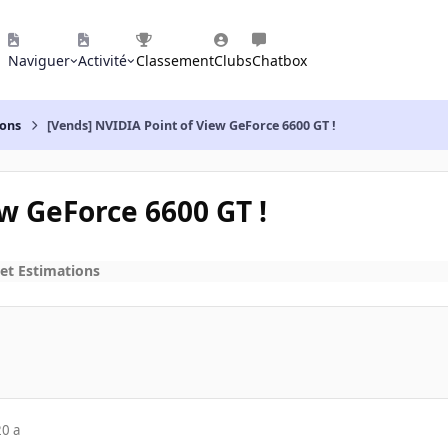
Naviguer
Activité
Classement
Clubs
Chatbox
ions
[Vends] NVIDIA Point of View GeForce 6600 GT !
w GeForce 6600 GT !
 et Estimations
20 a