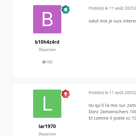
Posté(e)
le 11 août 2005
salut moi je suis intere
b10h4z4rd
INpactien
185
messages
Posté(e)
le 11 août 2005
Vu qu'il l'a mis sur 2xm
Donc 2xmoinschers 10
Et comme il poste ici 1
lar1970
INpactien