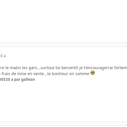
20 a
iere le matin les gars...surtout toi berserk5 je t'encouragerrai for
e frais de mise en vente...le bonheur en somme
005
20 a
par gallean