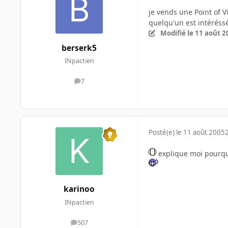
je vends une Point of 
quelqu'un est intéréssé
Modifié
le 11 août 2
berserk5
INpactien
7
messages
Posté(e)
le 11 août 2005
explique moi pourquo
karinoo
INpactien
507
messages