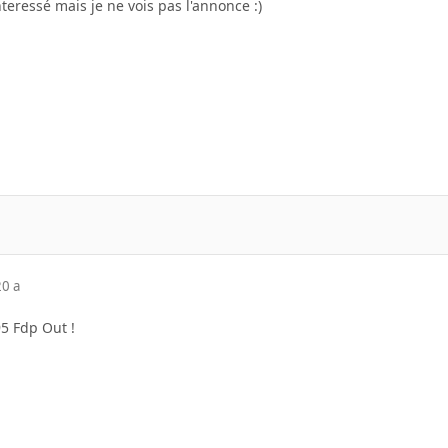
nteressé mais je ne vois pas l'annonce :)
20 a
95 Fdp Out !