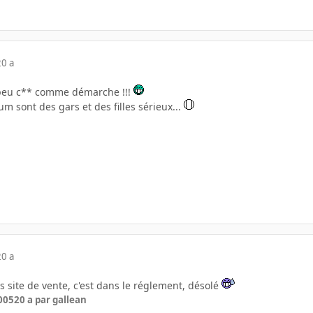
20 a
n peu c** comme démarche !!!
 sont des gars et des filles sérieux...
20 a
es site de vente, c'est dans le réglement, désolé
005
20 a
par gallean