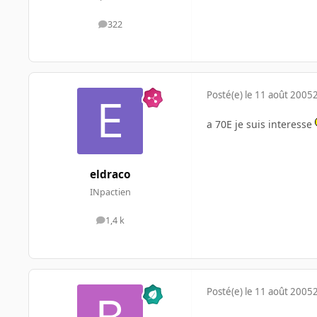
322
messages
Posté(e)
le 11 août 2005
a 70E je suis interesse
eldraco
INpactien
1,4 k
messages
Posté(e)
le 11 août 2005