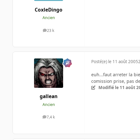
CoxleDingo
Ancien
23 k
messages
Posté(e)
le 11 août 2005
euh...faut arreter la b
comission prise, pas d
Modifié
le 11 août 2
gallean
Ancien
7,4 k
messages