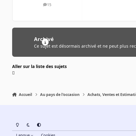
15
messages
Archivé
Ce sujet est désormais archivé et ne peut plus re
Aller sur la liste des sujets
Accueil
Au pays de l'occasion
Achats, Ventes et Estimat
Light Mode
Dark Mode
System Preference
Langue
Cookies