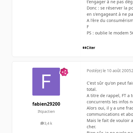
t'engager à ne pas dég
Donc : se réserver la p
en s'engageant à ne pas
A l'ère du consumérisme,
F
PS : oublie le modem 56
Citer
Posté(e)
le 10 août 2005
C'est sûr qu'on peut f
total.
A titre de rappel, FT a 
concurrents les infos n
fabien29200
Alors oui, il y a une 
INpactien
communications et ab
Mais le fait de vouloi
3,4 k
messages
cher.
Bien sûr, je ne parle p