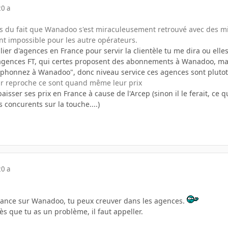
20 a
as du fait que Wanadoo s'est miraculeusement retrouvé avec des mil
t impossible pour les autre opérateurs.
lier d'agences en France pour servir la clientèle tu me dira ou elle
s agences FT, qui certes proposent des abonnements à Wanadoo, m
léphonnez à Wanadoo", donc niveau service ces agences sont plutot
leur reproche ce sont quand même leur prix
sser ses prix en France à cause de l'Arcep (sinon il le ferait, ce 
 concurents sur la touche....)
20 a
tance sur Wanadoo, tu peux creuver dans les agences.
ès que tu as un problème, il faut appeller.