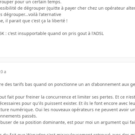
rouper pour un certain temps.
ossibilité de dégrouper (quitte à payer cher chez un opérateur alt
 dégrouper...voilà l'aternative
 il parait que c'est ça la liberté !
K : c'est insupportable quand on pris gout à l'ADSL
20 a
aire des tarifs bas quand on ponctionne un an d'abonnement aux g
tout fait pour freiner la concurrence et limiter ses pertes. Et ce n'
écessaires pour qu'ils puissent exister. Et ils le font encore ave
fracture numérique. Oui les nouveaux opérateurs ne peuvent avoir u
onnements passés.
r abuser de sa position dominante, est pour moi un argument qui fa
as du fait que Wanadoo s'est miraculeusement retrouvé avec des mil