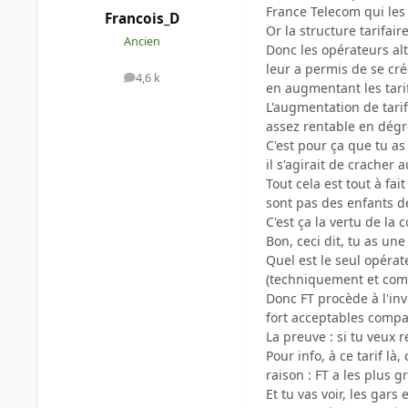
France Telecom qui les f
Francois_D
Or la structure tarifai
Ancien
Donc les opérateurs alt
leur a permis de se cr
4,6 k
messages
en augmentant les tari
L'augmentation de tari
assez rentable en dégr
C'est pour ça que tu as 
il s'agirait de cracher
Tout cela est tout à fa
sont pas des enfants de 
C'est ça la vertu de la 
Bon, ceci dit, tu as une 
Quel est le seul opéra
(techniquement et com
Donc FT procède à l'in
fort acceptables compa
La preuve : si tu veux
Pour info, à ce tarif l
raison : FT a les plus 
Et tu vas voir, les gar