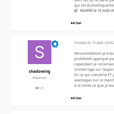
qui est économiquemen
Modifié
le 10 août 2
Citer
Posté(e)
le 10 août 2005
Personnellemnt je trouv
prohibitifs appliqué pa
cependant je reconnais
m'interroge sur l'aspect
shadowing
En ce qui concerne FT 
INpactien
avantages sur ce marc
A la limite ce que je l
121
messages
Citer