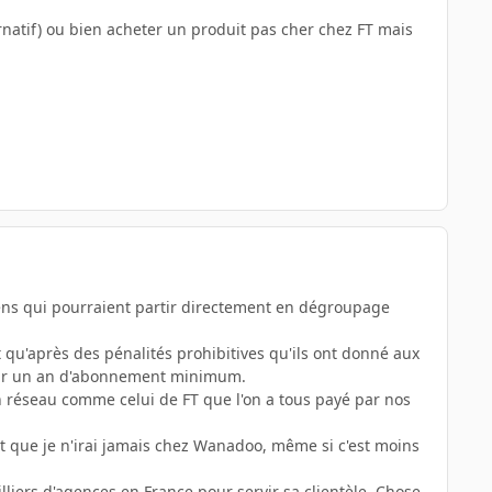
ernatif) ou bien acheter un produit pas cher chez FT mais
ens qui pourraient partir directement en dégroupage
est qu'après des pénalités prohibitives qu'ils ont donné aux
c leur un an d'abonnement minimum.
n réseau comme celui de FT que l'on a tous payé par nos
it que je n'irai jamais chez Wanadoo, même si c'est moins
liers d'agences en France pour servir sa clientèle. Chose