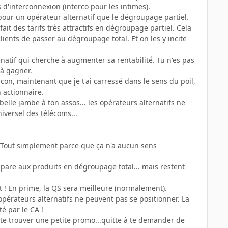
s d'interconnexion (interco pour les intimes).
e pour un opérateur alternatif que le dégroupage partiel.
ait des tarifs très attractifs en dégroupage partiel. Cela
ients de passer au dégroupage total. Et on les y incite
atif qui cherche à augmenter sa rentabilité. Tu n'es pas
à gagner.
e con, maintenant que je t'ai carressé dans le sens du poil,
 actionnaire.
belle jambe à ton assos... les opérateurs alternatifs ne
niversel des télécoms...
! Tout simplement parce que ça n'a aucun sens
mpare aux produits en dégroupage total... mais restent
t ! En prime, la QS sera meilleure (normalement).
 opérateurs alternatifs ne peuvent pas se positionner. La
é par le CA !
nt te trouver une petite promo...quitte à te demander de