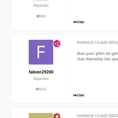
INpactien
970
messages
Citer
Posté(e)
le 10 août 2005
Mais pour plein de gens
chez Wanadoo rien que 
fabien29200
INpactien
3,4 k
messages
Citer
Posté(e)
le 10 août 2005