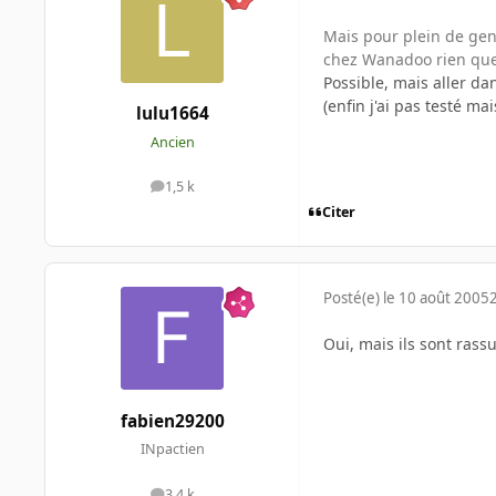
Mais pour plein de gens
chez Wanadoo rien que 
Possible, mais aller 
(enfin j'ai pas testé ma
lulu1664
Ancien
1,5 k
messages
Citer
Posté(e)
le 10 août 2005
Oui, mais ils sont rass
fabien29200
INpactien
3,4 k