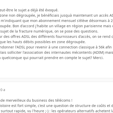
eut-être le sujet a déjà été évoqué.
zone non dégroupée, je bénéficiais jusquà maintenant un accès ADSL
 m'indiquant que mon abonnement mensuel s'élève désormais à 23€
oupée. Bon d'accord j'habite un village en région parisienne mais 
sujet de la fracture numérique, on se pose des questions.
 tour des offres ADSL des différents fournisseurs d'accès, on se re
que les hauts débits possibles en zone dégroupée.
ndonner l'ADSL pour revenir à une connection classique à 56k afin 
ais solliciter l'association des internautes mécontents (ADIM) mais c
n quelconque qui pourrait prendre en compte le sujet? Merci.
20 a
de merveilleux du business des télécoms !
histoire est fort simple, c'est une question de structure de coûts et
surtout rapide, vu l'heure ;-) : les opérateurs alternatifs achetent 