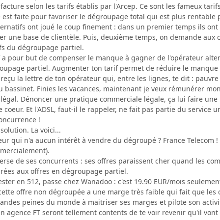
acture selon les tarifs établis par l'Arcep. Ce sont les fameux tarif
re est faite pour favoriser le dégroupage total qui est plus rentabl
ernatifs ont joué le coup finement : dans un premier temps ils ont f
éer une base de clientèle. Puis, deuxième temps, on demande aux cl
fs du dégroupage partiel.
f a pour but de compenser le manque à gagner de l'opérateur altern
oupage partiel. Augmenter ton tarif permet de réduire le manque 
reçu la lettre de ton opérateur qui, entre les lignes, te dit : pauvr
 au bassinet. Finies les vacances, maintenant je veux rémunérer mon
it légal. Dénoncer une pratique commerciale légale, ça lui faire une 
coeur. Et l'ADSL, faut-il le rappeler, ne fait pas partie du service u
concurrence !
solution. La voici...
teur qui n'a aucun intérêt à vendre du dégroupé ? France Telecom 
mercialement).
verse de ses concurrents : ses offres paraissent cher quand les co
rées aux offres en dégroupage partiel.
 rester en 512, passe chez Wanadoo : c'est 19.90 EUR/mois seulemen
à, cette offre non dégroupée a une marge très faible qui fait que les
grandes peines du monde à maitriser ses marges et pilote son activit
s en agence FT seront tellement contents de te voir revenir qu'il vo