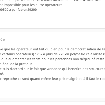
t impossible pour les autre opérateurs.
005
20 a
par fabien29200
20 a
e que les operateur ont fait du bien pour la démocratisation de l'a
r certains opérateurs( 128k à plus de 77€ en polynesie cela laisse 
 que augmenter les tarifs pour les personnes non dégroupé reste a
 légal de la pratique.
je suis d'accord sur le fait que wanadoo qui benefice des structu
hé.
eur reproche ce sont quand même leur prix malgré et là il faut le r