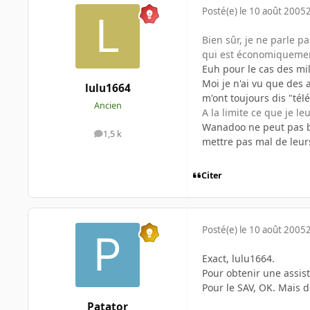
Posté(e)
le 10 août 2005
Bien sûr, je ne parle p
qui est économiquemen
Euh pour le cas des mil
Moi je n'ai vu que de
lulu1664
m'ont toujours dis "té
Ancien
A la limite ce que je 
Wanadoo ne peut pas bai
1,5 k
messages
mettre pas mal de leurs
Citer
Posté(e)
le 10 août 2005
Exact, lulu1664.
Pour obtenir une assis
Pour le SAV, OK. Mais d
Patator