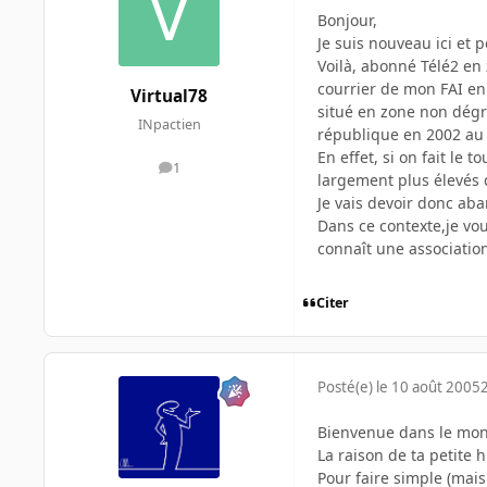
Bonjour,
Je suis nouveau ici et p
Voilà, abonné Télé2 en 
courrier de mon FAI en
Virtual78
situé en zone non dégr
INpactien
république en 2002 au 
En effet, si on fait le
1
messages
largement plus élevés 
Je vais devoir donc aba
Dans ce contexte,je voul
connaît une associatio
Citer
Posté(e)
le 10 août 2005
Bienvenue dans le mon
La raison de ta petite 
Pour faire simple (mais 