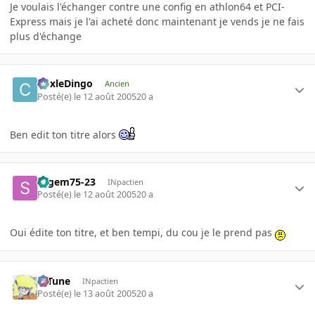
Je voulais l'échanger contre une config en athlon64 et PCI-
Express mais je l'ai acheté donc maintenant je vends je ne fais
plus d'échange
CoxleDingo
Ancien
Posté(e)
le 12 août 2005
20 a
Ben edit ton titre alors
sagem75-23
INpactien
Posté(e)
le 12 août 2005
20 a
Oui édite ton titre, et ben tempi, du cou je le prend pas
D-Tune
INpactien
Posté(e)
le 13 août 2005
20 a