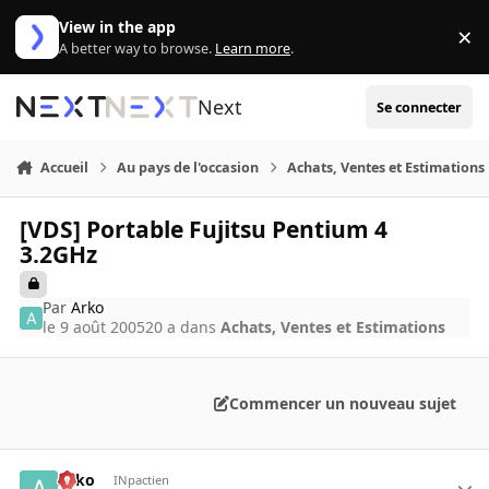
Aller au contenu
View in the app
×
Di
A better way to browse.
Learn more
.
Next
Se connecter
Accueil
Au pays de l'occasion
Achats, Ventes et Estimations
[VDS] Portable Fujitsu Pentium 4
3.2GHz
Par
Arko
le 9 août 2005
20 a
dans
Achats, Ventes et Estimations
Commencer un nouveau sujet
Arko
INpactien