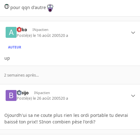
pour qqn d'autre
Arko
INpactien
Posté(e)
le 16 août 2005
20 a
AUTEUR
up
2 semaines après...
bibijo
INpactien
Posté(e)
le 26 août 2005
20 a
Ojourdh'ui sa ne coute plus rien les ordi portable tu devrai
baissé ton prix!! SInon combien pèse l'ordi?