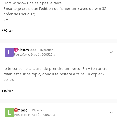
Hors windows ne sait pas le faire .
Ensuite je crois que l'edition de fichier unix avec du win 32
créer des soucis :)
a+
Citer
fabien29200
INpactien
Posté(e)
le 9 août 2005
20 a
Je te conseillerai aussi de prendre un livecd. En + ton ancien
fstab est sur ce topic, donc il te restera à faire un copier /
coller.
Citer
lambda
INpactien
Posté(e)
le 9 août 2005
20 a