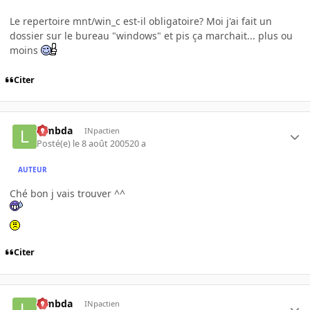
Le repertoire mnt/win_c est-il obligatoire? Moi j'ai fait un
dossier sur le bureau "windows" et pis ça marchait... plus ou
moins
Citer
lambda
INpactien
Posté(e)
le 8 août 2005
20 a
AUTEUR
Ché bon j vais trouver ^^
Citer
lambda
INpactien