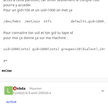
pourra y acceder
Pour un gid=100 et un uid=1000 on met ça
/dev/hde1  /mnt/win  ntfs          defaults,gid=1000,u
Pour connaitre ton uid et ton gid tu tape
id
pour moi ça donne ça sur ma machine :
a+
Citer
lambda
INpactien
Posté(e)
le 9 août 2005
20 a
AUTEUR