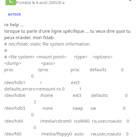
Posté(e)
le 8 août 2005
20 a
AUTEUR
re help ...
lorsque tu parle d'une ligne spécifique ... tu veux dire quoi tu
peux m'aider. mon fstab:
# /etc/fstab: static file system information.
#
# <file system> <mount point> <type> <options>
<dump> <pass>
proc /proc proc defaults 0
0
/dev/hdb1 / ext3
defaults,errors=remount-ro 0 1
/dev/hdb6 /home ext3 defaults 0
2
/dev/hdb5 none swap sw 0
0
/dev/hdd /media/cdrom0 iso9660 ro,user,noauto 0
0
/dev/fd0 /media/floppy0 auto rw,user,noauto 0