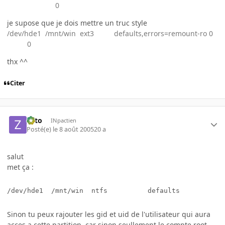
0
je supose que je dois mettre un truc style
/dev/hde1 /mnt/win ext3 defaults,errors=remount-ro 0
0
thx ^^
Citer
zoto
INpactien
Posté(e)
le 8 août 2005
20 a
salut
met ça :
/dev/hde1  /mnt/win  ntfs          defaults           
Sinon tu peux rajouter les gid et uid de l'utilisateur qui aura
acces a cette partition, car sinon seullement le compte root