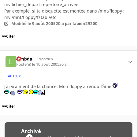
mv fichier_depart repertoire_arrivee
Par exemple, si ta disquette est montée dans /mnt/floppy :
mv /mnt/floppy/fstab /etc
Modifié
le 9 août 2005
20 a
par fabien29200
Citer
lambda
INpactien
Posté(e)
le 10 août 2005
20 a
AUTEUR
J'ai vraiment de la chance. Mon floppy a rendu l'âme
Citer
Archivé