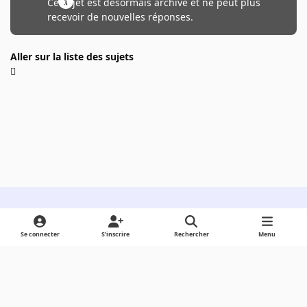
Ce sujet est désormais archivé et ne peut plus
recevoir de nouvelles réponses.
Aller sur la liste des sujets
Light Mode
Dark Mode
System Preference
Se connecter
S’inscrire
Rechercher
Menu
Langue
Cookies
Powered by
Invision Community