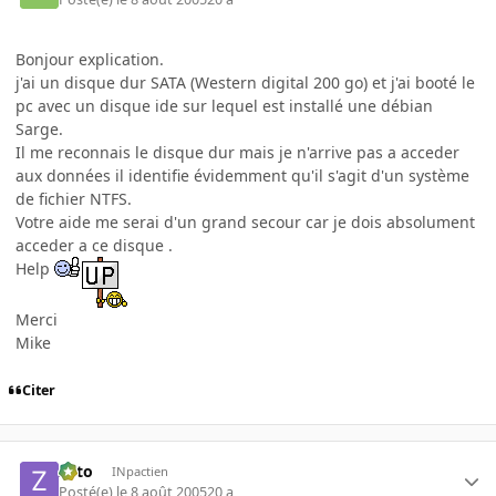
Bonjour explication.
j'ai un disque dur SATA (Western digital 200 go) et j'ai booté le
pc avec un disque ide sur lequel est installé une débian
Sarge.
Il me reconnais le disque dur mais je n'arrive pas a acceder
aux données il identifie évidemment qu'il s'agit d'un système
de fichier NTFS.
Votre aide me serai d'un grand secour car je dois absolument
acceder a ce disque .
Help
Merci
Mike
Citer
zoto
INpactien
Posté(e)
le 8 août 2005
20 a