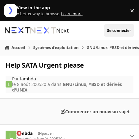
Aller au contenu
View in the app
×
Di
A better way to browse.
Learn more
.
Next
Se connecter
Accueil
Systèmes d'exploitation
GNU/Linux, *BSD et dérivé
Help SATA Urgent please
Par
lambda
le 8 août 2005
20 a
dans
GNU/Linux, *BSD et dérivés
d'UNIX
Commencer un nouveau sujet
lambda
INpactien
Posté(e)
le 8 août 2005
20 a