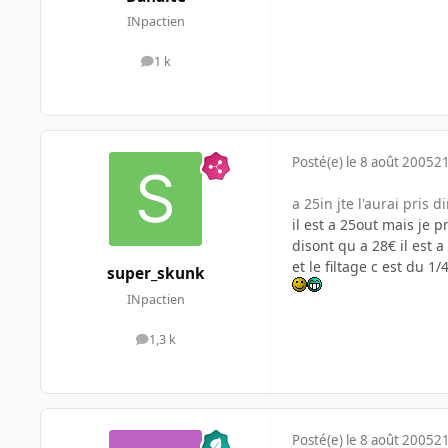
INpactien
1 k
messages
Posté(e)
le 8 août 2005
21
a 25in jte l'aurai pris
il est a 25out mais je 
disont qu a 28€ il est a
et le filtage c est du 1
super_skunk
INpactien
1,3 k
messages
Posté(e)
le 8 août 2005
21