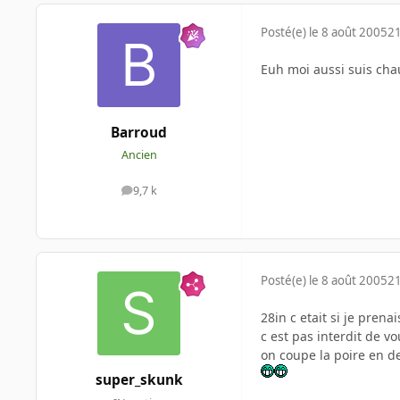
Posté(e)
le 8 août 2005
21
Euh moi aussi suis chau
Barroud
Ancien
9,7 k
messages
Posté(e)
le 8 août 2005
21
28in c etait si je prena
c est pas interdit de vo
on coupe la poire en de
super_skunk