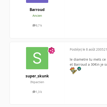
Barroud
Ancien
9,7 k
messages
Posté(e)
le 8 août 2005
21
le diametre tu mets ce 
et Barroud a 30€in je s
super_skunk
INpactien
1,3 k
messages