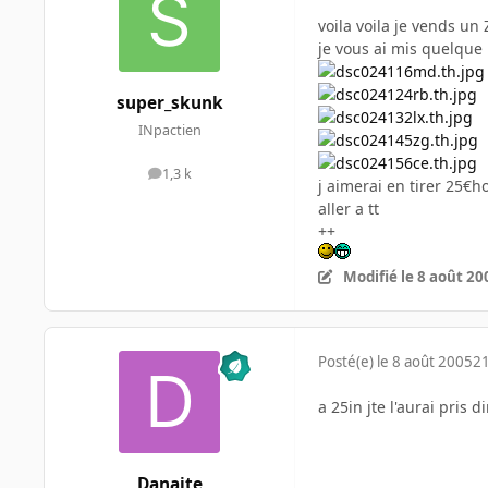
voila voila je vends u
je vous ai mis quelque 
super_skunk
INpactien
1,3 k
messages
j aimerai en tirer 25€h
aller a tt
++
Modifié
le 8 août 20
Posté(e)
le 8 août 2005
21
a 25in jte l'aurai pris
Danaite