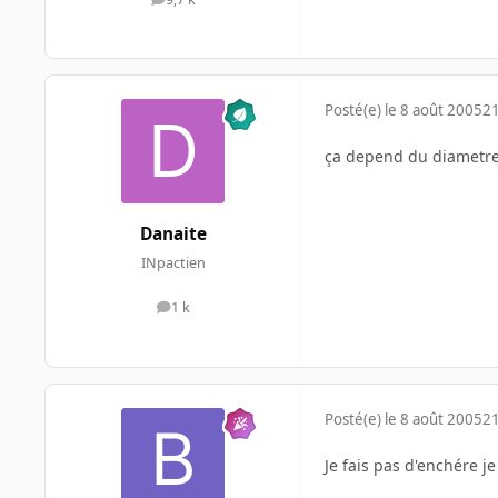
messages
Posté(e)
le 8 août 2005
21
ça depend du diametre 
Danaite
INpactien
1 k
messages
Posté(e)
le 8 août 2005
21
Je fais pas d'enchére je