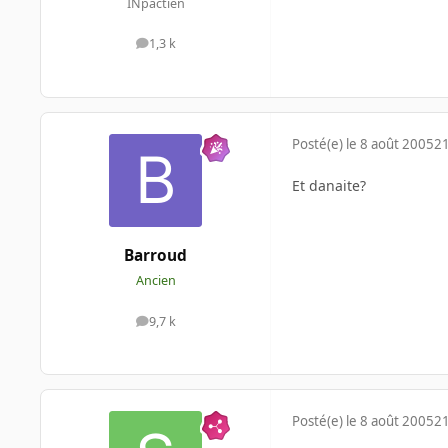
INpactien
1,3 k
messages
Posté(e)
le 8 août 2005
21
Et danaite?
Barroud
Ancien
9,7 k
messages
Posté(e)
le 8 août 2005
21