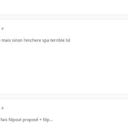
 a
mais sinon l'enchere spa terrible lol
 a
 fais fdpout proposé + fdp...