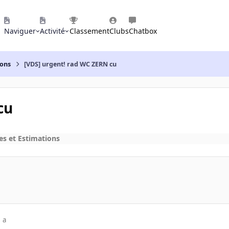
Naviguer
Activité
Classement
Clubs
Chatbox
ions
[VDS] urgent! rad WC ZERN cu
cu
es et Estimations
 a