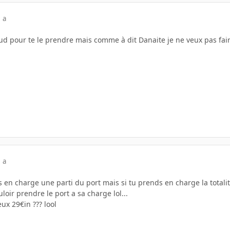
 a
d pour te le prendre mais comme à dit Danaite je ne veux pas faire
 a
is en charge une parti du port mais si tu prends en charge la totalit
uloir prendre le port a sa charge lol...
ux 29€in ??? lool