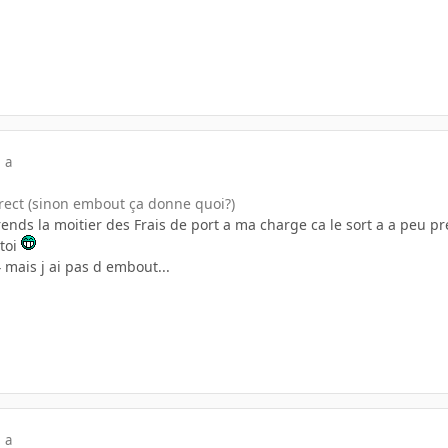
 a
 direct (sinon embout ça donne quoi?)
prends la moitier des Frais de port a ma charge ca le sort a a peu p
 toi
/4 mais j ai pas d embout...
 a