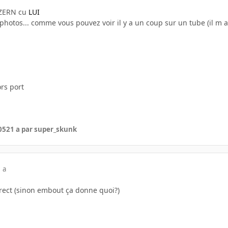
n ZERN cu
LUI
photos... comme vous pouvez voir il y a un coup sur un tube (il m 
ors port
05
21 a
par super_skunk
 a
 direct (sinon embout ça donne quoi?)