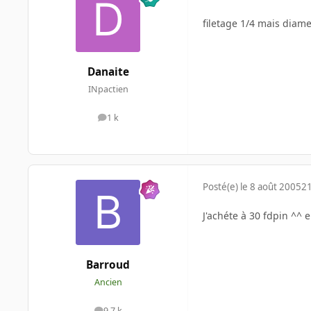
filetage 1/4 mais diame
Danaite
INpactien
1 k
messages
Posté(e)
le 8 août 2005
21
J'achéte à 30 fdpin ^^ 
Barroud
Ancien
9,7 k