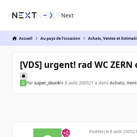
Aller au contenu
Next
Accueil
Au pays de l'occasion
Achats, Ventes et Estimat
[VDS] urgent! rad WC ZERN 
Par
super_skunk
le 8 août 2005
21 a
dans
Achats, Vent
Posté(e)
le 8 août 2005
21