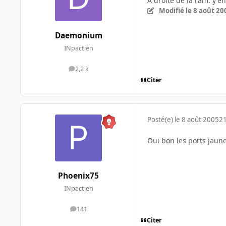
A droite de la ram. y'e
Modifié
le 8 août 20
Daemonium
INpactien
2,2 k
messages
Citer
Posté(e)
le 8 août 2005
21
Oui bon les ports jaune
Phoenix75
INpactien
141
messages
Citer