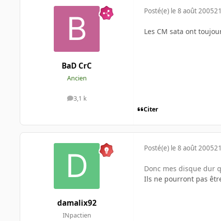
Posté(e)
le 8 août 2005
21
Les CM sata ont toujou
BaD CrC
Ancien
3,1 k
messages
Citer
Posté(e)
le 8 août 2005
21
Donc mes disque dur qui
Ils ne pourront pas êt
damalix92
INpactien