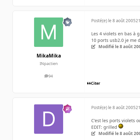
Posté(e)
le 8 août 2005
21
Les 4 violets en bas à 
10 ports usb2.0 je me 
Modifié
le 8 août 20
MikaMika
INpactien
94
messages
Citer
Posté(e)
le 8 août 2005
21
C'est les ports violets 
EDIT: grilled
Modifié
le 8 août 20