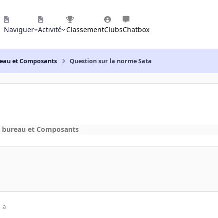
Naviguer
Activité
Classement
Clubs
Chatbox
reau et Composants
Question sur la norme Sata
e bureau et Composants
 a