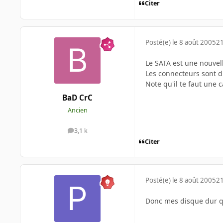
Citer
Posté(e)
le 8 août 2005
21
Le SATA est une nouvel
Les connecteurs sont d
Note qu'il te faut une 
BaD CrC
Ancien
3,1 k
messages
Citer
Posté(e)
le 8 août 2005
21
Donc mes disque dur qui