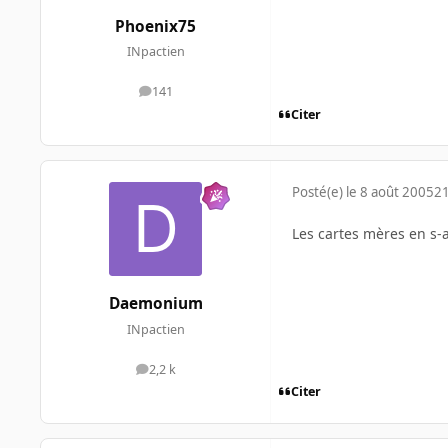
Phoenix75
INpactien
141
messages
Citer
Posté(e)
le 8 août 2005
21
Les cartes mères en s-a
Daemonium
INpactien
2,2 k
messages
Citer