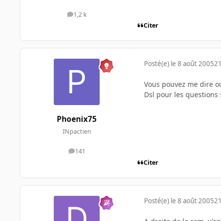
1,2 k
messages
Citer
Posté(e)
le 8 août 2005
21
Vous pouvez me dire ou
Dsl pour les questions 
Phoenix75
INpactien
141
messages
Citer
Posté(e)
le 8 août 2005
21