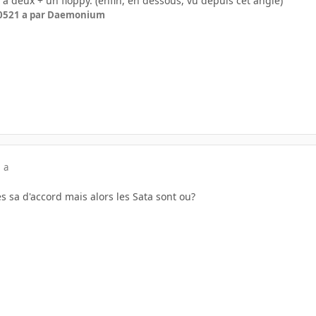
n a deux + un floppy. (enfin, en dessous, vu depuis cet angle)
05
21 a
par Daemonium
 a
s sa d'accord mais alors les Sata sont ou?