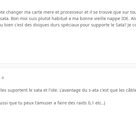
e changer ma carte mere et processeur et il se trouve que sur tout
ta. Bon moi suis plutot habitué a ma bonne vieille nappe IDE. Alor
ou bien c'est des disques durs spéciaux pour supporte le Sata? Je c
 a
es suportent le sata et l'ide. L'avantage du s-ata c'est que les câble
ussi que tu peux t'amuser a faire des raids 0,1 etc..)