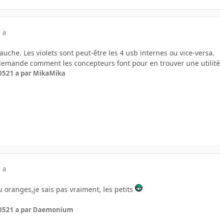
 a
gauche. Les violets sont peut-être les 4 usb internes ou vice-versa.
demande comment les concepteurs font pour en trouver une utilité
05
21 a
par MikaMika
 a
ou oranges,je sais pas vraiment, les petits
05
21 a
par Daemonium