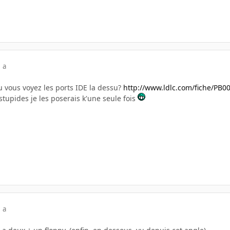
 a
 vous voyez les ports IDE la dessu?
http://www.ldlc.com/fiche/PB0
stupides je les poserais k'une seule fois
 a