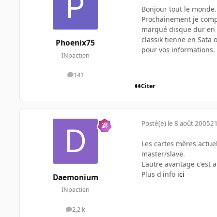
Bonjour tout le monde.
Prochainement je compt
marqué disque dur en sa
classik tienne en Sata 
Phoenix75
pour vos informations.
INpactien
141
messages
Citer
Posté(e)
le 8 août 2005
21
Les cartes mères actuell
master/slave.
L'autre avantage c'est a
Plus d'info
ici
Daemonium
INpactien
2,2 k
messages