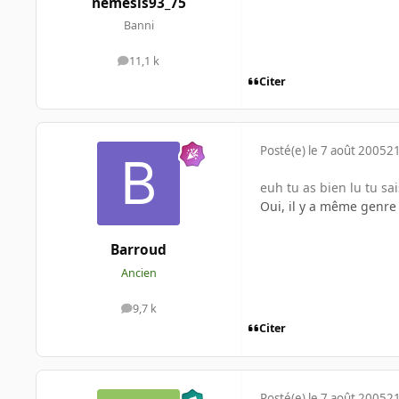
nemesis93_75
Banni
11,1 k
messages
Citer
Posté(e)
le 7 août 2005
21
euh tu as bien lu tu sa
Oui, il y a même genre
Barroud
Ancien
9,7 k
messages
Citer
Posté(e)
le 7 août 2005
21