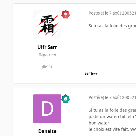
Posté(e)
le 7 août 2005
21
Si tu as la folie des g
Ulfr Sarr
INpactien
931
messages
Citer
Posté(e)
le 7 août 2005
21
Si tu as la folie des g
juste un waterchill et c
bon water
le choix est vite fait
Danaite