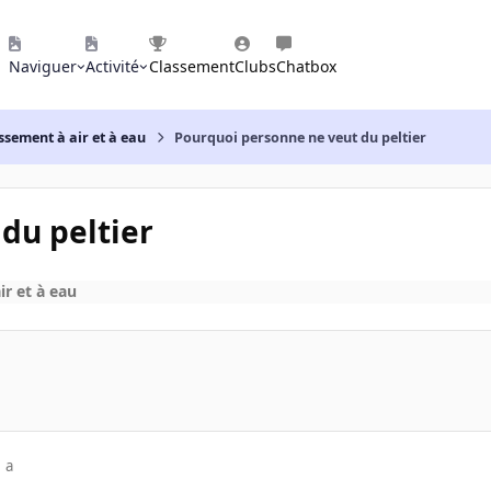
Naviguer
Activité
Classement
Clubs
Chatbox
ssement à air et à eau
Pourquoi personne ne veut du peltier
du peltier
ir et à eau
 a