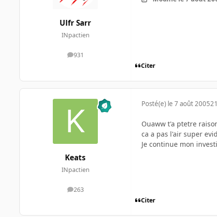
Ulfr Sarr
INpactien
931
messages
Citer
Posté(e)
le 7 août 2005
21
Ouaww t'a ptetre raison
ca a pas l'air super evi
Je continue mon investi
Keats
INpactien
263
messages
Citer