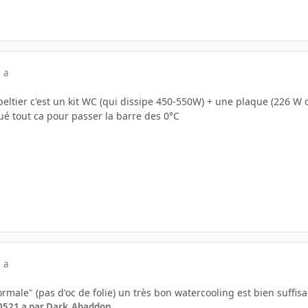
 a
peltier c'est un kit WC (qui dissipe 450-550W) + une plaque (226 W 
ué tout ca pour passer la barre des 0°C
 a
ormale" (pas d'oc de folie) un très bon watercooling est bien suffisa
05
21 a
par Dark_Abaddon