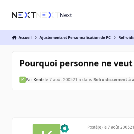
Aller au contenu
Next
Accueil
Ajustements et Personnalisation de PC
Refroidi
Pourquoi personne ne veut 
Par
Keats
le 7 août 2005
21 a
dans
Refroidissement à a
Posté(e)
le 7 août 2005
21