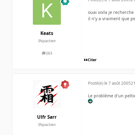
ouai voila je recherche
il n'y a vraiment que pe
Keats
INpactien
263
messages
Citer
Posté(e)
le 7 août 2005
21
Le problème d'un peltie
Ulfr Sarr
INpactien