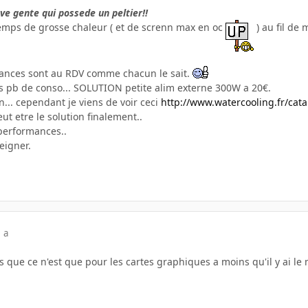
ve gente qui possede un peltier!!
temps de grosse chaleur ( et de screnn max en oc
) au fil de
ances sont au RDV comme chacun le sait.
s pb de conso... SOLUTION petite alim externe 300W a 20€.
... cependant je viens de voir ceci
http://www.watercooling.fr/cat
eut etre le solution finalement..
performances..
eigner.
 a
is que ce n'est que pour les cartes graphiques a moins qu'il y ai 