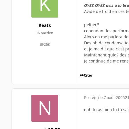
OYEZ OYEZ avis a la bra
Avide de froid en ces 
peltier!!
Keats
cependant les perform
INpactien
Alors on me parlera de
Des pb de condensation
263
messages
et je me dit que c'est p
Maintenant quid? des 
Je continue de me rens
Citer
Posté(e)
le 7 août 2005
21
euh tu as bien lu tu sa