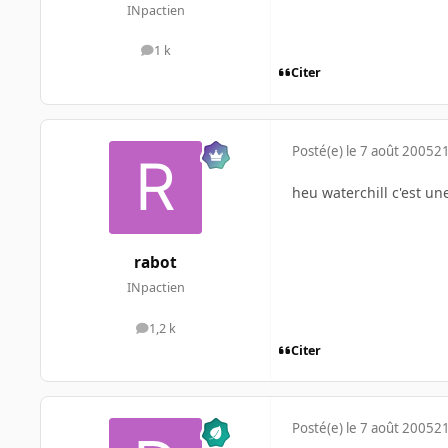
INpactien
1 k
messages
Citer
Posté(e)
le 7 août 2005
21
heu waterchill c'est u
rabot
INpactien
1,2 k
messages
Citer
Posté(e)
le 7 août 2005
21