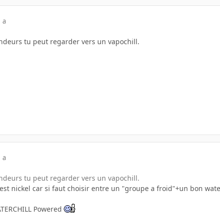
 a
randeurs tu peut regarder vers un vapochill.
 a
randeurs tu peut regarder vers un vapochill.
'est nickel car si faut choisir entre un "groupe a froid"+un bon wate
, WATERCHILL Powered