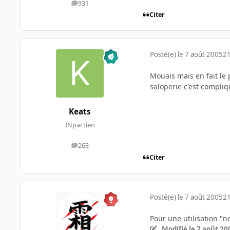
931
messages
Citer
Posté(e)
le 7 août 2005
21
Mouais mais en fait le 
saloperie c'est compliq
Keats
INpactien
263
messages
Citer
Posté(e)
le 7 août 2005
21
Pour une utilisation "n
Modifié
le 7 août 20