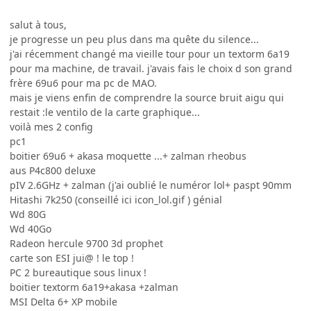
salut à tous,
je progresse un peu plus dans ma quête du silence...
j'ai récemment changé ma vieille tour pour un textorm 6a19
pour ma machine, de travail. j'avais fais le choix d son grand
frère 69u6 pour ma pc de MAO.
mais je viens enfin de comprendre la source bruit aigu qui
restait :le ventilo de la carte graphique...
voilà mes 2 config
pc1
boitier 69u6 + akasa moquette ...+ zalman rheobus
aus P4c800 deluxe
pIV 2.6GHz + zalman (j'ai oublié le numéror lol+ paspt 90mm
Hitashi 7k250 (conseillé ici icon_lol.gif ) génial
Wd 80G
Wd 40Go
Radeon hercule 9700 3d prophet
carte son ESI jui@ ! le top !
PC 2 bureautique sous linux !
boitier textorm 6a19+akasa +zalman
MSI Delta 6+ XP mobile