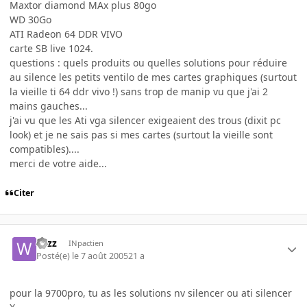
Maxtor diamond MAx plus 80go
WD 30Go
ATI Radeon 64 DDR VIVO
carte SB live 1024.
questions : quels produits ou quelles solutions pour réduire
au silence les petits ventilo de mes cartes graphiques (surtout
la vieille ti 64 ddr vivo !) sans trop de manip vu que j'ai 2
mains gauches...
j'ai vu que les Ati vga silencer exigeaient des trous (dixit pc
look) et je ne sais pas si mes cartes (surtout la vieille sont
compatibles)....
merci de votre aide...
Citer
wizz
INpactien
Posté(e)
le 7 août 2005
21 a
pour la 9700pro, tu as les solutions nv silencer ou ati silencer