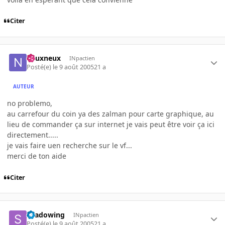
Citer
neuxneux
INpactien
Posté(e)
le 9 août 2005
21 a
AUTEUR
no problemo,
au carrefour du coin ya des zalman pour carte graphique, au
lieu de commander ça sur internet je vais peut être voir ça ici
directement.....
je vais faire uen recherche sur le vf...
merci de ton aide
Citer
shadowing
INpactien
Posté(e)
le 9 août 2005
21 a