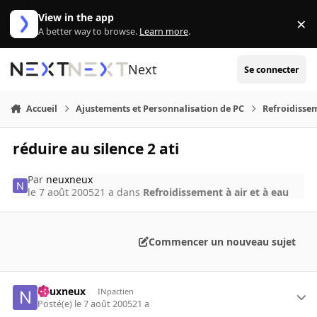
Aller au contenu
View in the app
×
Di
A better way to browse.
Learn more
.
Next
Se connecter
Accueil
Ajustements et Personnalisation de PC
Refroidissem
réduire au silence 2 ati
Par
neuxneux
le 7 août 2005
21 a
dans
Refroidissement à air et à eau
Commencer un nouveau sujet
neuxneux
INpactien
Posté(e)
le 7 août 2005
21 a