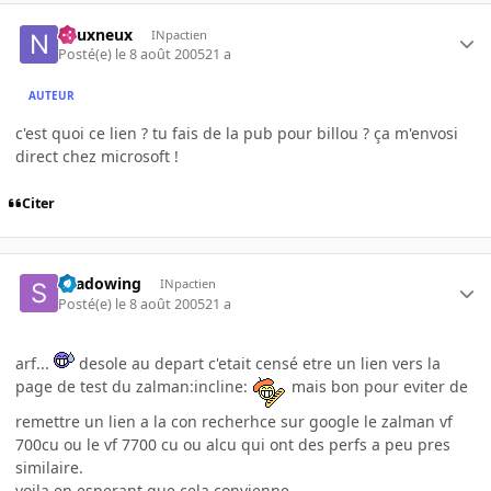
neuxneux
INpactien
Posté(e)
le 8 août 2005
21 a
AUTEUR
c'est quoi ce lien ? tu fais de la pub pour billou ? ça m'envosi
direct chez microsoft !
Citer
shadowing
INpactien
Posté(e)
le 8 août 2005
21 a
arf...
desole au depart c'etait censé etre un lien vers la
page de test du zalman:incline:
mais bon pour eviter de
remettre un lien a la con recherhce sur google le zalman vf
700cu ou le vf 7700 cu ou alcu qui ont des perfs a peu pres
similaire.
voila en esperant que cela convienne