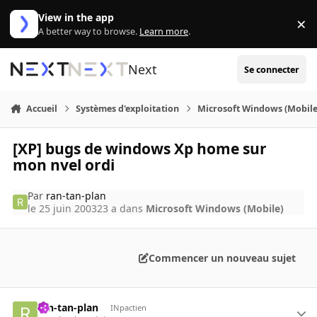
Aller au contenu
View in the app
×
Di
A better way to browse.
Learn more
.
Next
Se connecter
Accueil
Systèmes d'exploitation
Microsoft Windows (Mobile
[XP] bugs de windows Xp home sur
mon nvel ordi
Par
ran-tan-plan
le 25 juin 2003
23 a
dans
Microsoft Windows (Mobile)
Commencer un nouveau sujet
ran-tan-plan
INpactien