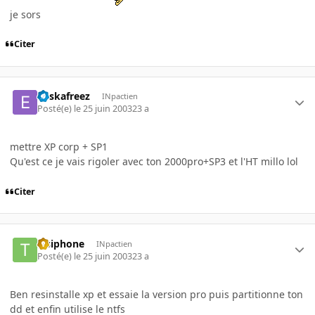
je sors
Citer
euskafreez
INpactien
Posté(e)
le 25 juin 2003
23 a
mettre XP corp + SP1
Qu'est ce je vais rigoler avec ton 2000pro+SP3 et l'HT millo lol
Citer
Tisiphone
INpactien
Posté(e)
le 25 juin 2003
23 a
Ben resinstalle xp et essaie la version pro puis partitionne ton
dd et enfin utilise le ntfs