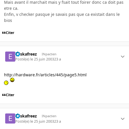
Mais avant il marchait mais y fsait tout foirer donc ca doit pas
etre ca.
Enfin, v checker pasque je savais pas que ca existait dans le
bios
Citer
euskafreez
INpactien
Posté(e)
le 25 juin 2003
23 a
http://hardware.fr/articles/445/page5.html
Citer
euskafreez
INpactien
Posté(e)
le 25 juin 2003
23 a