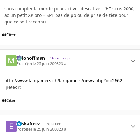
sans compter la merde pour activer descativer l'HT sous 2000,
ac un petit XP pro + SP1 pas de pb ou de prise de tête pour
que ce soit reconnu ...
Citer
milohoffman
Stormtrooper
Posté(e)
le 25 juin 2003
23 a
http://www.langamers.ch/langamers/news.php?id=2662
:petedr:
Citer
euskafreez
INpactien
Posté(e)
le 25 juin 2003
23 a