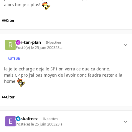
alors bin je c plus!
Citer
ran-tan-plan
INpactien
Posté(e)
le 25 juin 2003
23 a
AUTEUR
la je telecharge deja le SP1 on verra ce que ca donne.
mais CP pro j'ai pas moyen de l'avoir donc faudra rester a la
home
Citer
euskafreez
INpactien
Posté(e)
le 25 juin 2003
23 a