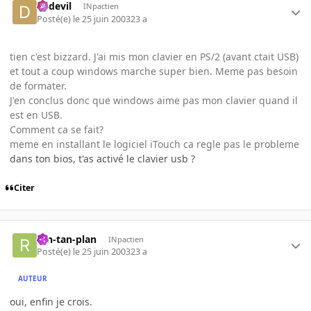
dadevil
INpactien
Posté(e)
le 25 juin 2003
23 a
tien c'est bizzard. J'ai mis mon clavier en PS/2 (avant ctait USB)
et tout a coup windows marche super bien. Meme pas besoin
de formater.
J'en conclus donc que windows aime pas mon clavier quand il
est en USB.
Comment ca se fait?
meme en installant le logiciel iTouch ca regle pas le probleme
dans ton bios, t'as activé le clavier usb ?
Citer
ran-tan-plan
INpactien
Posté(e)
le 25 juin 2003
23 a
AUTEUR
oui, enfin je crois.