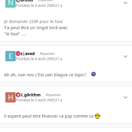
Posté(e)
le 4 août 2005
21 a
Je demande 220€ pour le tout
Y'a peut être un lingot livré avec
"le tout" ....
Ens|aved
INpactien
Posté(e)
le 4 août 2005
21 a
Ah ah, non mis c'Est uen blague ce topic?
Hal_g0rithm
INpactien
Posté(e)
le 5 août 2005
21 a
il espere peut etre financer ca psp comme ca