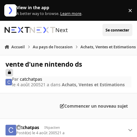
Aller au contenu
View in the app
×
Di
A better way to browse.
Learn more
.
Next
Se connecter
Accueil
Au pays de l'occasion
Achats, Ventes et Estimations
vente d'une nintendo ds
Par
catchatpas
le 4 août 2005
21 a
dans
Achats, Ventes et Estimations
Commencer un nouveau sujet
catchatpas
INpactien
Posté(e)
le 4 août 2005
21 a