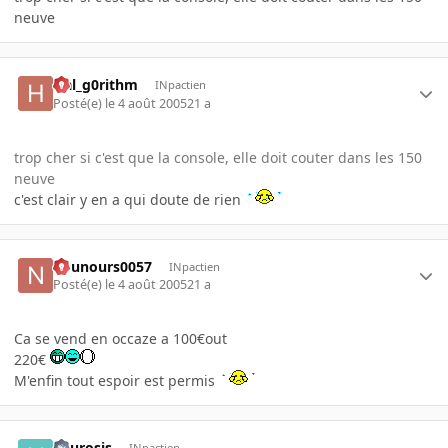
neuve
Hal_g0rithm
INpactien
Posté(e)
le 4 août 2005
21 a
trop cher si c'est que la console, elle doit couter dans les 150
neuve
c'est clair y en a qui doute de rien
nounours0057
INpactien
Posté(e)
le 4 août 2005
21 a
Ca se vend en occaze a 100€out
220€
M'enfin tout espoir est permis
neurosis
INpactien