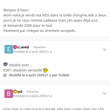
Bonjour à tous !
Alors voilà je vends ma NDS dans la boîte d'origine,elle a deux
jours je l'ai reçu comme cadeaux mais j'en avais déjà une.
Je demande 220€ pour le tout
Paiement par chèque ou virement acceptés.
Ens|aved
INpactien
Posté(e)
le 4 août 2005
21 a
double post...
EDIT: doublon verouillé
Modifié
le 4 août 2005
21 a
par Trebeb
bleyd
INpactien
Posté(e)
le 4 août 2005
21 a
trop cher si c'est que la console, elle doit couter dans les 150