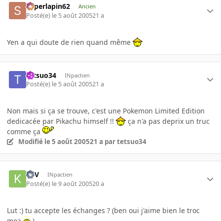
superlapin62
Ancien
Posté(e)
le 5 août 2005
21 a
Yen a qui doute de rien quand même
tetsuo34
INpactien
Posté(e)
le 5 août 2005
21 a
Non mais si ça se trouve, c'est une Pokemon Limited Edition
dedicacée par Pikachu himself !!
ça n'a pas deprix un truc
comme ça
Modifié
le 5 août 2005
21 a
par tetsuo34
K3V
INpactien
Posté(e)
le 9 août 2005
20 a
Lut :) tu accepte les échanges ? (ben oui j'aime bien le troc
moa
)