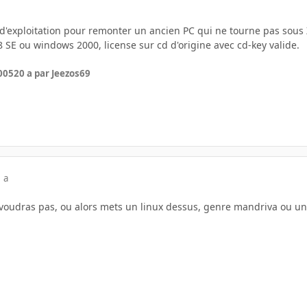
d'exploitation pour remonter un ancien PC qui ne tourne pas sous 
 SE ou windows 2000, license sur cd d'origine avec cd-key valide.
005
20 a
par Jeezos69
 a
n voudras pas, ou alors mets un linux dessus, genre mandriva ou u