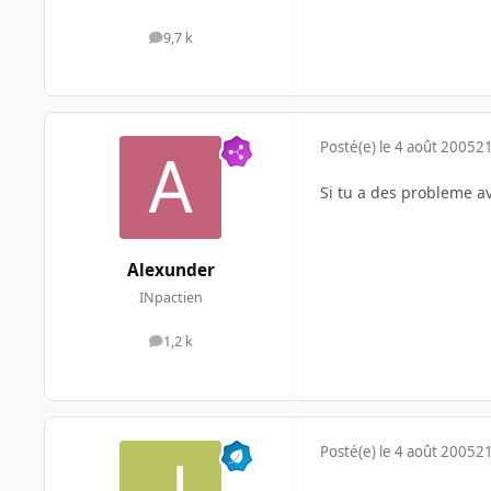
9,7 k
messages
Posté(e)
le 4 août 2005
21
Si tu a des probleme av
Alexunder
INpactien
1,2 k
messages
Posté(e)
le 4 août 2005
21