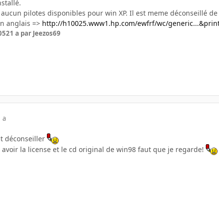
nstallé.
y a aucun pilotes disponibles pour win XP. Il est meme déconseillé de l
en anglais =>
http://h10025.www1.hp.com/ewfrf/wc/generic...&prin
05
21 a
par Jeezos69
 a
est déconseiller
i avoir la license et le cd original de win98 faut que je regarde!