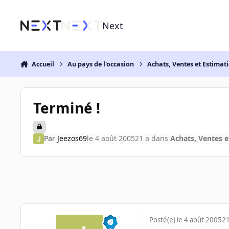
Aller au contenu
Next
Accueil
Au pays de l'occasion
Achats, Ventes et Estimat
Terminé !
Par
Jeezos69
le 4 août 2005
21 a
dans
Achats, Ventes e
Posté(e)
le 4 août 2005
21