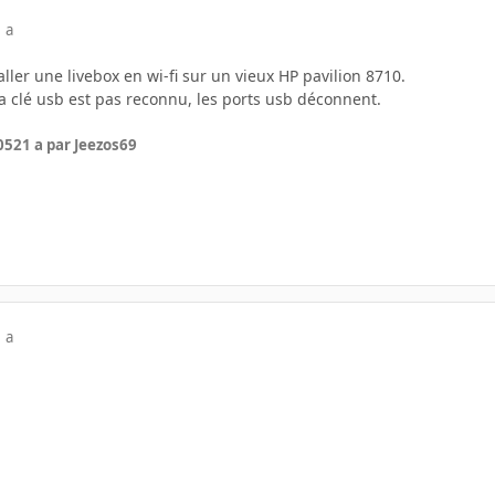
 a
aller une livebox en wi-fi sur un vieux HP pavilion 8710.
la clé usb est pas reconnu, les ports usb déconnent.
05
21 a
par Jeezos69
 a