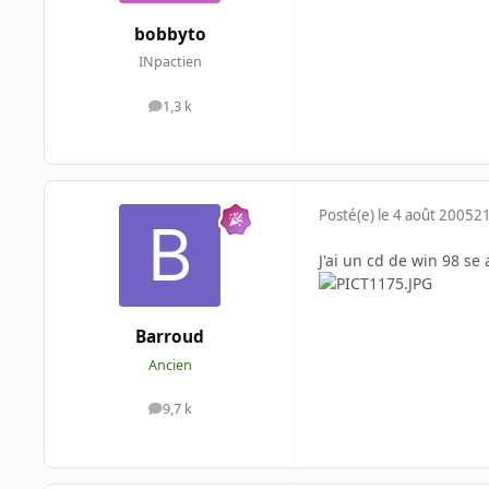
bobbyto
INpactien
1,3 k
messages
Posté(e)
le 4 août 2005
21
J'ai un cd de win 98 se 
Barroud
Ancien
9,7 k
messages