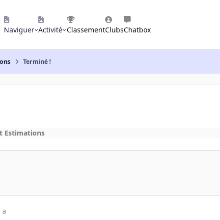
Naviguer
Activité
Classement
Clubs
Chatbox
ions
Terminé !
t Estimations
 a