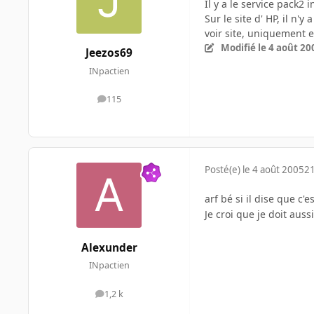
Il y a le service pack2 i
Sur le site d' HP, il n'
voir site, uniquement 
Modifié
le 4 août 20
Jeezos69
INpactien
115
messages
Posté(e)
le 4 août 2005
21
arf bé si il dise que c'
Je croi que je doit auss
Alexunder
INpactien
1,2 k
messages