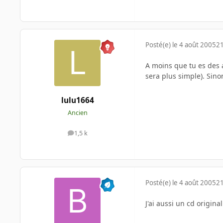
Posté(e)
le 4 août 2005
21
A moins que tu es des a
sera plus simple). Sino
lulu1664
Ancien
1,5 k
messages
Posté(e)
le 4 août 2005
21
J'ai aussi un cd origina