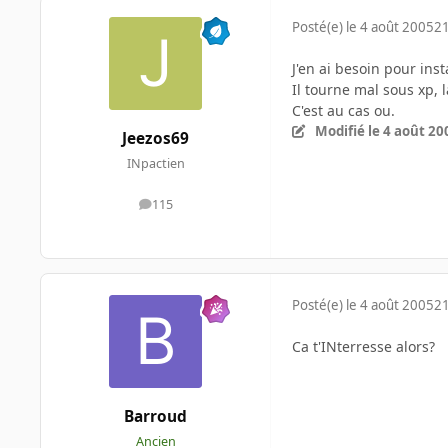
Posté(e)
le 4 août 2005
21
J'en ai besoin pour inst
Il tourne mal sous xp, 
C'est au cas ou.
Modifié
le 4 août 20
Jeezos69
INpactien
115
messages
Posté(e)
le 4 août 2005
21
Ca t'INterresse alors?
Barroud
Ancien