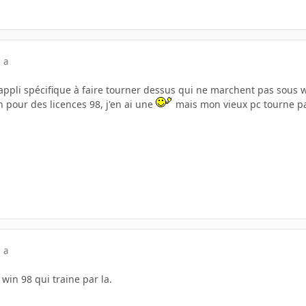
 a
ppli spécifique à faire tourner dessus qui ne marchent pas sous wi
n pour des licences 98, j'en ai une
mais mon vieux pc tourne p
 a
l win 98 qui traine par la.