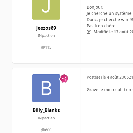
Bonjour,
Je cherche un système 
Donc, je cherche win 98
Pas trop chère.
Jeezos69
Modifié
le 13 août 2
INpactien
115
messages
Posté(e)
le 4 août 2005
21
Grave le microsoft t'e
Billy_Blanks
INpactien
600
messages