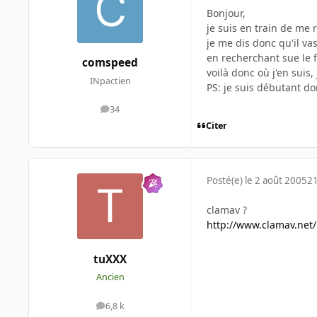
Bonjour,
je suis en train de me
je me dis donc qu'il vas
en recherchant sue le f
comspeed
voilà donc où j'en suis
INpactien
PS: je suis débutant do
34
messages
Citer
Posté(e)
le 2 août 2005
21
clamav ?
http://www.clamav.net/
tuXXX
Ancien
6,8 k
messages