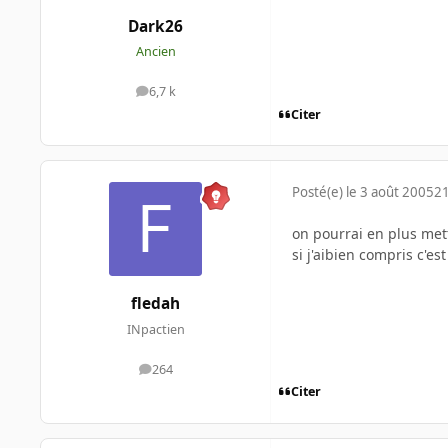
Dark26
Ancien
6,7 k
messages
Citer
Posté(e)
le 3 août 2005
21
on pourrai en plus mett
si j'aibien compris c'es
fledah
INpactien
264
messages
Citer