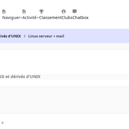
Naviguer
Activité
Classement
Clubs
Chatbox
rivés d'UNIX
Linux serveur + mail
D et dérivés d'UNIX
 a