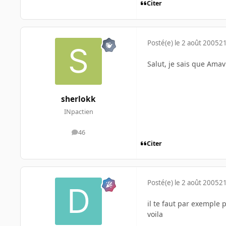
Citer
Posté(e)
le 2 août 2005
21
Salut, je sais que Amavi
sherlokk
INpactien
46
messages
Citer
Posté(e)
le 2 août 2005
21
il te faut par exemple 
voila