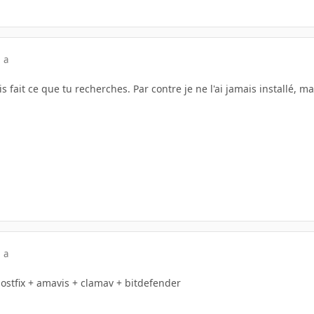
 a
s fait ce que tu recherches. Par contre je ne l'ai jamais installé, m
 a
postfix + amavis + clamav + bitdefender