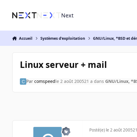
Aller au contenu
Next
Accueil
Systèmes d'exploitation
GNU/Linux, *BSD et dé
Linux serveur + mail
Par
comspeed
le 2 août 2005
21 a
dans
GNU/Linux, *BS
Posté(e)
le 2 août 2005
21