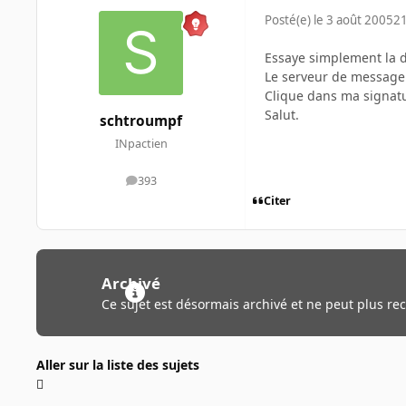
Posté(e)
le 3 août 2005
21
Essaye simplement la di
Le serveur de messager
Clique dans ma signatur
Salut.
schtroumpf
INpactien
393
messages
Citer
Archivé
Ce sujet est désormais archivé et ne peut plus re
Aller sur la liste des sujets