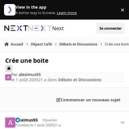
Aller au contenu
View in the app
×
Di
A better way to browse.
Learn more
.
Next
Se connecter
Accueil
INpact Café
Débats et Discussions
Crée une boit
Crée une boite
Par
aleximus93
le 1 août 2005
21 a
dans
Débats et Discussions
Commencer un nouveau sujet
aleximus93
INpactien
Posté(e)
le 1 août 2005
21 a