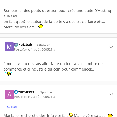
Bonjour jai des petits question pour crée une boite D'Hosting
a la OVH
on fait quoi? le statsut de la boite y a des truc a faire etc...
Merci de vos Com
Mikeizbak
INpactien
Posté(e)
le 1 août 2005
21 a
à mon avis tu devrais aller faire un tour à la chambre de
commerce et d'industrie du coin pour commencer...
aleximus93
INpactien
Posté(e)
le 2 août 2005
21 a
AUTEUR
Mai la je re cherche des Info vite fait
Mai je véré sa ausi