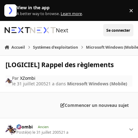
Aller au contenu
View in the app
×
Di
A better way to browse.
Learn more
.
Next
Se connecter
Accueil
Systèmes d'exploitation
Microsoft Windows (Mobile
[LOGICIEL] Rappel des règlements
Par
XZombi
le 31 juillet 2005
21 a
dans
Microsoft Windows (Mobile)
Commencer un nouveau sujet
XZombi
Ancien
Posté(e)
le 31 juillet 2005
21 a