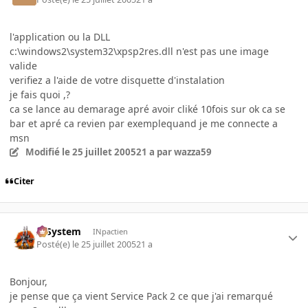
l'application ou la DLL
c:\windows2\system32\xpsp2res.dll n'est pas une image
valide
verifiez a l'aide de votre disquette d'instalation
je fais quoi ,?
ca se lance au demarage apré avoir cliké 10fois sur ok ca se
bar et apré ca revien par exemplequand je me connecte a
msn
Modifié
le 25 juillet 2005
21 a
par wazza59
Citer
X-System
INpactien
Posté(e)
le 25 juillet 2005
21 a
Bonjour,
je pense que ça vient Service Pack 2 ce que j'ai remarqué