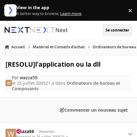
Aller au contenu
View in the app
×
Di
A better way to browse.
Learn more
.
Next
Se connecter
Accueil
Matériel et Conseils d'achat
Ordinateurs de bureau
[RESOLU]l'application ou la dll
Par
wazza59
le 25 juillet 2005
21 a
dans
Ordinateurs de bureau et
Composants
Commencer un nouveau sujet
wazza59
INpactien
Posté(e)
le 25 juillet 2005
21 a