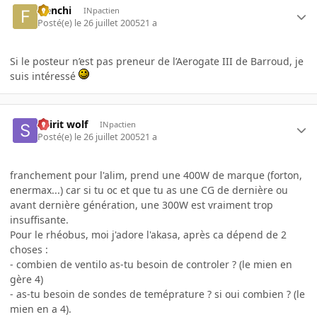
frenchi
INpactien
Posté(e)
le 26 juillet 2005
21 a
Si le posteur n’est pas preneur de l’Aerogate III de Barroud, je
suis intéressé
Spirit wolf
INpactien
Posté(e)
le 26 juillet 2005
21 a
franchement pour l'alim, prend une 400W de marque (forton,
enermax...) car si tu oc et que tu as une CG de dernière ou
avant dernière génération, une 300W est vraiment trop
insuffisante.
Pour le rhéobus, moi j'adore l'akasa, après ca dépend de 2
choses :
- combien de ventilo as-tu besoin de controler ? (le mien en
gère 4)
- as-tu besoin de sondes de teméprature ? si oui combien ? (le
mien en a 4).