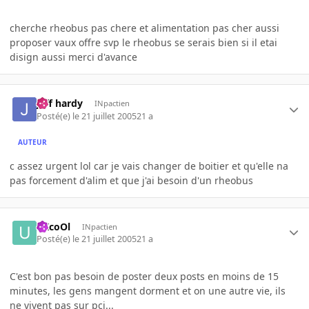
cherche rheobus pas chere et alimentation pas cher aussi
proposer vaux offre svp le rheobus se serais bien si il etai
disign aussi merci d'avance
jeff hardy
INpactien
Posté(e)
le 21 juillet 2005
21 a
AUTEUR
c assez urgent lol car je vais changer de boitier et qu'elle na
pas forcement d'alim et que j'ai besoin d'un rheobus
uXcoOl
INpactien
Posté(e)
le 21 juillet 2005
21 a
C'est bon pas besoin de poster deux posts en moins de 15
minutes, les gens mangent dorment et on une autre vie, ils
ne vivent pas sur pci...