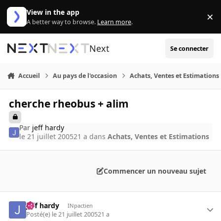
Aller au contenu
View in the app
×
Di
A better way to browse.
Learn more
.
Next
Se connecter
Accueil
Au pays de l'occasion
Achats, Ventes et Estimations
cherche rheobus + alim
Par
jeff hardy
le 21 juillet 2005
21 a
dans
Achats, Ventes et Estimations
Commencer un nouveau sujet
jeff hardy
INpactien
Posté(e)
le 21 juillet 2005
21 a