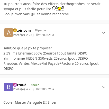
Tu pourrais aussi faire des efforts d'orthographes, ce serait
sympa et plus facile pour lire
Bon Je m'en vais @+ et bonne recherche.
aixois.com
INpactien
Posté(e)
le 25 juillet 2005
21 a
salut,ce que je px te proposer
2 z'alims Enermax 300w 25euros fpout lunité DISPO
alim noname HEDEN 350watts 25euros fpout DISPO
Rheobus Vantec Mexus+kit Façade+Facture 20 euros fpout
DISPO
Barroud
Ancien
Posté(e)
le 25 juillet 2005
21 a
Cooler Master Aerogate III Silver