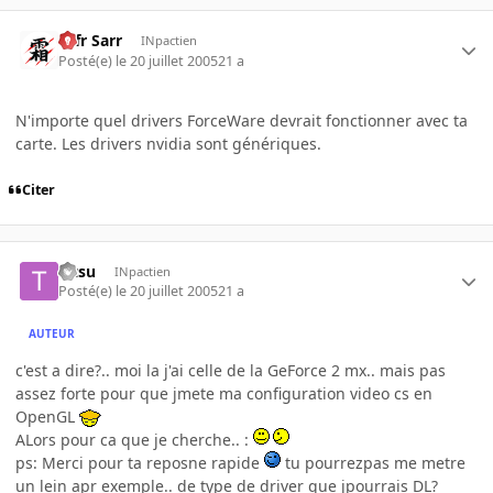
Ulfr Sarr
INpactien
Posté(e)
le 20 juillet 2005
21 a
N'importe quel drivers ForceWare devrait fonctionner avec ta
carte. Les drivers nvidia sont génériques.
Citer
Titsu
INpactien
Posté(e)
le 20 juillet 2005
21 a
AUTEUR
c'est a dire?.. moi la j'ai celle de la GeForce 2 mx.. mais pas
assez forte pour que jmete ma configuration video cs en
OpenGL
ALors pour ca que je cherche.. :
ps: Merci pour ta reposne rapide
tu pourrezpas me metre
un lein apr exemple.. de type de driver que jpourrais DL?