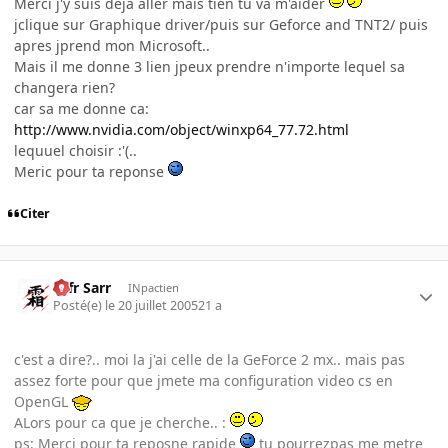
Merci j'y suis deja aller mais tien tu va m'aider
jclique sur Graphique driver/puis sur Geforce and TNT2/ puis
apres jprend mon Microsoft..
Mais il me donne 3 lien jpeux prendre n'importe lequel sa
changera rien?
car sa me donne ca:
http://www.nvidia.com/object/winxp64_77.72.html
lequuel choisir :'(..
Meric pour ta reponse
Citer
Ulfr Sarr
INpactien
Posté(e)
le 20 juillet 2005
21 a
c'est a dire?.. moi la j'ai celle de la GeForce 2 mx.. mais pas
assez forte pour que jmete ma configuration video cs en
OpenGL
ALors pour ca que je cherche.. :
ps: Merci pour ta reposne rapide
tu pourrezpas me metre