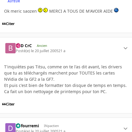
AUTEUR
Ok meric saozen
MERCI A TOUS DE M'AVOIR AIDE
Citer
BaD CrC
Ancien
Posté(e)
le 20 juillet 2005
21 a
T'inquiètes pas Titsu, comme on te l'as dit avant, les drivers
que tu as téléchargés marchent pour TOUTES les cartes
NVidia de la GF2 a la GF7.
Et puis c'est bien de formatter ton disque de temps en temps.
Ca fait un bon nettoyage de printemps pour ton PC.
Citer
dufourremi
INpactien
Posté(e)
le 20 juillet 2005
21 a