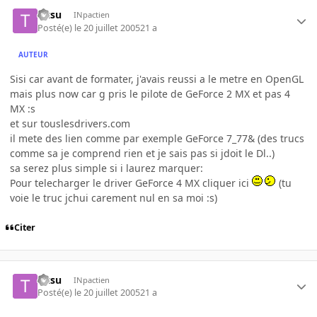
Titsu
INpactien
Posté(e)
le 20 juillet 2005
21 a
AUTEUR
Sisi car avant de formater, j'avais reussi a le metre en OpenGL
mais plus now car g pris le pilote de GeForce 2 MX et pas 4
MX :s
et sur touslesdrivers.com
il mete des lien comme par exemple GeForce 7_77& (des trucs
comme sa je comprend rien et je sais pas si jdoit le Dl..)
sa serez plus simple si i laurez marquer:
Pour telecharger le driver GeForce 4 MX cliquer ici
(tu
voie le truc jchui carement nul en sa moi :s)
Citer
Titsu
INpactien
Posté(e)
le 20 juillet 2005
21 a