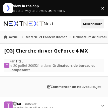
Aller au contenu
View in the app
×
Di
A better way to browse.
Learn more
.
Next
Se connecter
Accueil
Matériel et Conseils d'achat
Ordinateurs de bureau
[CG] Cherche driver GeForce 4 MX
Par
Titsu
le 20 juillet 2005
21 a
dans
Ordinateurs de bureau et
Composants
Commencer un nouveau sujet
Titsu
INpactien
Posté(e)
le 20 juillet 2005
21 a