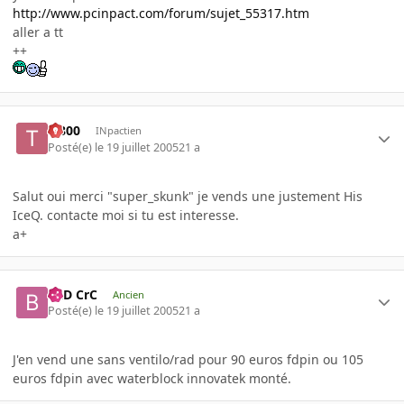
http://www.pcinpact.com/forum/sujet_55317.htm
aller a tt
++
T-800
INpactien
Posté(e)
le 19 juillet 2005
21 a
Salut oui merci "super_skunk" je vends une justement His
IceQ. contacte moi si tu est interesse.
a+
BaD CrC
Ancien
Posté(e)
le 19 juillet 2005
21 a
J'en vend une sans ventilo/rad pour 90 euros fdpin ou 105
euros fdpin avec waterblock innovatek monté.