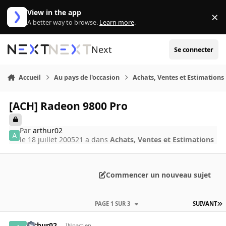
Aller au contenu
View in the app
×
Di
A better way to browse.
Learn more
.
Next
Se connecter
Accueil
Au pays de l'occasion
Achats, Ventes et Estimations
[ACH] Radeon 9800 Pro
Par
arthur02
le 18 juillet 2005
21 a
dans
Achats, Ventes et Estimations
Commencer un nouveau sujet
PAGE 1 SUR 3
SUIVANT
arthur02
INpactien