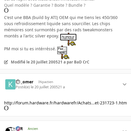
Quel modèle ? Garantie ? Boite ? Bundle ?
C'est une BBA (build by ATI) OEM qui me tiens les 450/360
sous refroidissement liquide sans sourciller. Les chips
mémoires sont surmontés par des rads tweakmonsters
montés a l'artic silver epoxy.
PM moi si tu es intérréssé.
Modifié
le 20 juillet 2005
21 a
par BaD CrC
ko_omer
INpactien
Posté(e)
le 20 juillet 2005
21 a
http://forum.hardware.fr/hardwarefr/Achats...et-231723-1.htm
KzR
Ancien