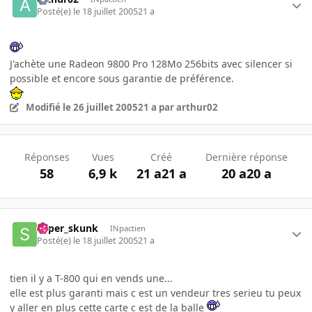
Posté(e)
le 18 juillet 2005
21 a
J'achète une Radeon 9800 Pro 128Mo 256bits avec silencer si
possible et encore sous garantie de préférence.
Modifié
le 26 juillet 2005
21 a
par arthur02
Réponses
Vues
Créé
Dernière réponse
58
6,9 k
21 a
21 a
20 a
20 a
super_skunk
INpactien
Posté(e)
le 18 juillet 2005
21 a
tien il y a T-800 qui en vends une...
elle est plus garanti mais c est un vendeur tres serieu tu peux
y aller en plus cette carte c est de la balle