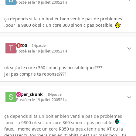
Posté(e)
le 19 juillet 2005
21 a
ça depends si ta un boitier bien ventile pas de problemes
.pour la 9800 ok si c un core 360 sinon c pas possible.
T-800
INpactien
Posté(e)
le 19 juillet 2005
21 a
ok si j'ai le core r360 sinon pas possible quoi????
j'ai pas compris ta reponse????
super_skunk
INpactien
Posté(e)
le 19 juillet 2005
21 a
ça depends si ta un boitier bien ventile pas de problemes
.pour la 9800 ok si c un core 360 sinon c pas possible.
faux... meme avec un core R350 tu peux tenir une XT ou la
depasser tu tournera pas en 256bits c est sur mais bon... tu