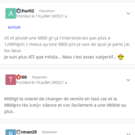
arthur02
INpactien
Posté(e)
le 19 juillet 2005
21 a
AUTEUR
slt et plutot une 6600 gt ça t'interesserais pas plus a
120€fdpin c mieux qu'une 9800 pro je sais de quoi je parle j'ai
les deux
Je suis plus ATI que nVidia... Mais c'est assez subjectif...
T-800
INpactien
Posté(e)
le 19 juillet 2005
21 a
6600gt ta interet de changer de ventilo en tout cas et la
9800pro His IceQ= silence et s'oc facilement a une 9800xt ou
plus.
bioman29
INpactien