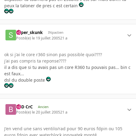
peux la taloner de pres c est certain
super_skunk
INpactien
Posté(e)
le 19 juillet 2005
21 a
ok si j'ai le core r360 sinon pas possible quoi????
j'ai pas compris ta reponse????
il a dis que si tu avais pas un core R360 tu pouvais pas... bin c
est faux...
dsl du double poste
BaD CrC
Ancien
Posté(e)
le 20 juillet 2005
21 a
J'en vend une sans ventilo/rad pour 90 euros fdpin ou 105
euros fdpin avec waterblock innovatek monté.