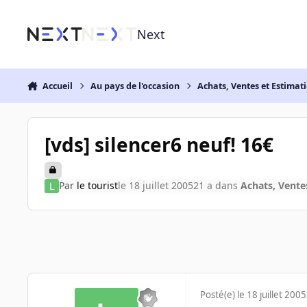
Aller au contenu
Next
Accueil
Au pays de l'occasion
Achats, Ventes et Estimat
[vds] silencer6 neuf! 16€
Par
le tourist
le 18 juillet 2005
21 a
dans
Achats, Vente
Posté(e)
le 18 juillet 2005