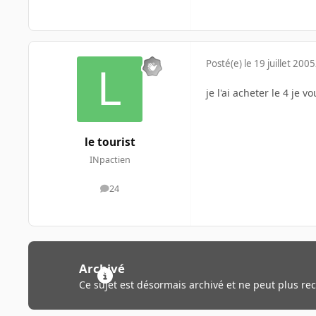
Posté(e)
le 19 juillet 2005
je l'ai acheter le 4 je 
le tourist
INpactien
24
messages
Archivé
Ce sujet est désormais archivé et ne peut plus re