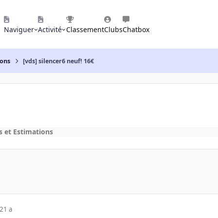
Naviguer
Activité
Classement
Clubs
Chatbox
ions
[vds] silencer6 neuf! 16€
s et Estimations
21 a