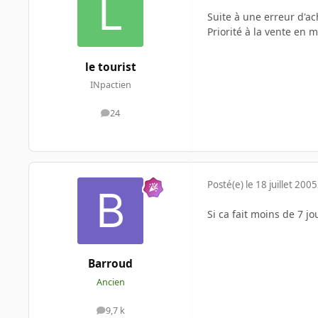
Suite à une erreur d'ac
Priorité à la vente en 
le tourist
INpactien
24
messages
Posté(e)
le 18 juillet 2005
Si ca fait moins de 7 j
Barroud
Ancien
9,7 k
messages