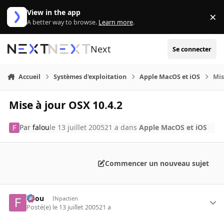
Aller au contenu
View in the app
×
Di
A better way to browse.
Learn more
.
Next
Se connecter
Accueil
Systèmes d'exploitation
Apple MacOS et iOS
Mis
Mise à jour OSX 10.4.2
Par
falou
le 13 juillet 2005
21 a
dans
Apple MacOS et iOS
Commencer un nouveau sujet
falou
INpactien
Posté(e)
le 13 juillet 2005
21 a