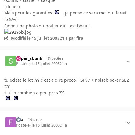
-souris + clavier + casque
-clé usb
Mais pour les garanties
, je pense ce sera moi qui ferait
le SAV !
Sinon une photo du boitier qu'il est beau !
Modifié
le 15 juillet 2005
21 a
par fira
super_skunk
INpactien
Posté(e)
le 15 juillet 2005
21 a
tu eclate le lot ??? c est a dire proco + SP97 + noiseblocker SE2
???
si ui a combien a peu pres ???
fira
INpactien
Posté(e)
le 15 juillet 2005
21 a