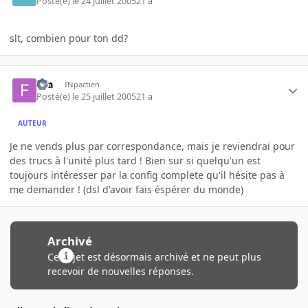
Posté(e)
le 24 juillet 2005
21 a
slt, combien pour ton dd?
fira
INpactien
Posté(e)
le 25 juillet 2005
21 a
AUTEUR
Je ne vends plus par correspondance, mais je reviendrai pour
des trucs à l'unité plus tard ! Bien sur si quelqu'un est
toujours intéresser par la config complete qu'il hésite pas à
me demander ! (dsl d'avoir fais éspérer du monde)
Archivé
Ce sujet est désormais archivé et ne peut plus
recevoir de nouvelles réponses.