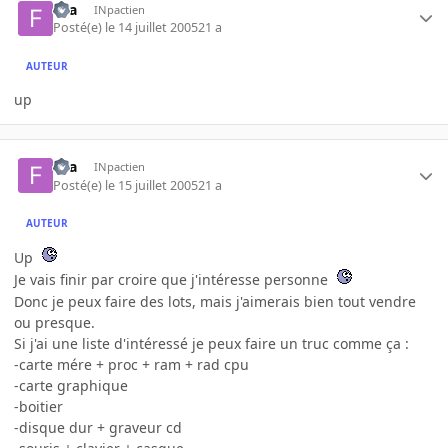
fira
INpactien
Posté(e)
le 14 juillet 2005
21 a
AUTEUR
up
fira
INpactien
Posté(e)
le 15 juillet 2005
21 a
AUTEUR
Up
Je vais finir par croire que j'intéresse personne
Donc je peux faire des lots, mais j'aimerais bien tout vendre
ou presque.
Si j'ai une liste d'intéressé je peux faire un truc comme ça :
-carte mére + proc + ram + rad cpu
-carte graphique
-boitier
-disque dur + graveur cd