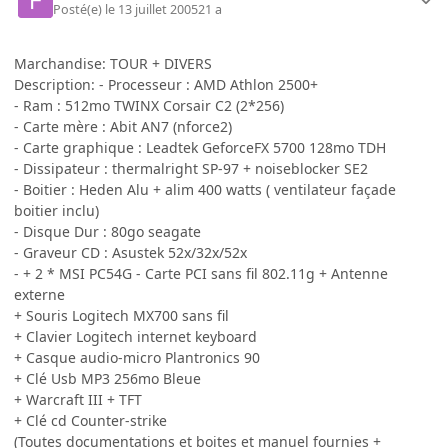
Posté(e)
le 13 juillet 2005
21 a
Marchandise: TOUR + DIVERS
Description: - Processeur : AMD Athlon 2500+
- Ram : 512mo TWINX Corsair C2 (2*256)
- Carte mère : Abit AN7 (nforce2)
- Carte graphique : Leadtek GeforceFX 5700 128mo TDH
- Dissipateur : thermalright SP-97 + noiseblocker SE2
- Boitier : Heden Alu + alim 400 watts ( ventilateur façade
boitier inclu)
- Disque Dur : 80go seagate
- Graveur CD : Asustek 52x/32x/52x
- + 2 * MSI PC54G - Carte PCI sans fil 802.11g + Antenne
externe
+ Souris Logitech MX700 sans fil
+ Clavier Logitech internet keyboard
+ Casque audio-micro Plantronics 90
+ Clé Usb MP3 256mo Bleue
+ Warcraft III + TFT
+ Clé cd Counter-strike
(Toutes documentations et boites et manuel fournies +