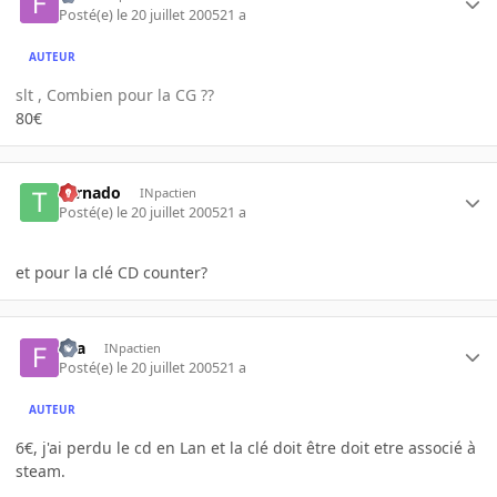
Posté(e)
le 20 juillet 2005
21 a
AUTEUR
slt , Combien pour la CG ??
80€
tornado
INpactien
Posté(e)
le 20 juillet 2005
21 a
et pour la clé CD counter?
fira
INpactien
Posté(e)
le 20 juillet 2005
21 a
AUTEUR
6€, j'ai perdu le cd en Lan et la clé doit être doit etre associé à
steam.