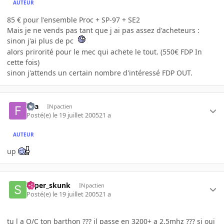
AUTEUR
85 € pour l'ensemble Proc + SP-97 + SE2
Mais je ne vends pas tant que j ai pas assez d'acheteurs :
sinon j'ai plus de pc
alors prirorité pour le mec qui achete le tout. (550€ FDP In
cette fois)
sinon j'attends un certain nombre d'intéressé FDP OUT.
fira
INpactien
Posté(e)
le 19 juillet 2005
21 a
AUTEUR
up
super_skunk
INpactien
Posté(e)
le 19 juillet 2005
21 a
tu l a O/C ton barthon ??? il passe en 3200+ a 2.5mhz ??? si oui