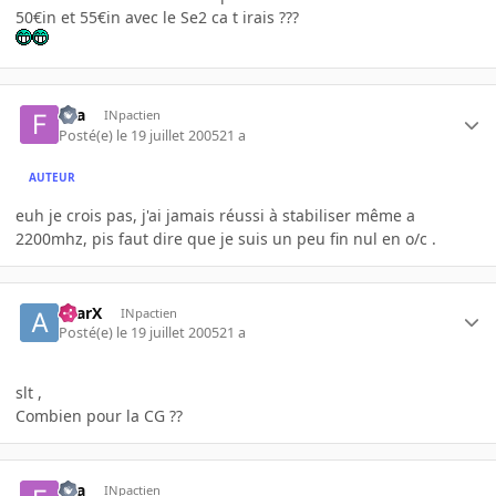
50€in et 55€in avec le Se2 ca t irais ???
fira
INpactien
Posté(e)
le 19 juillet 2005
21 a
AUTEUR
euh je crois pas, j'ai jamais réussi à stabiliser même a
2200mhz, pis faut dire que je suis un peu fin nul en o/c .
aYarX
INpactien
Posté(e)
le 19 juillet 2005
21 a
slt ,
Combien pour la CG ??
fira
INpactien