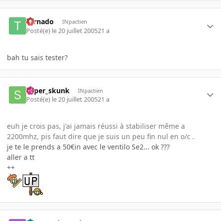
tornado
INpactien
Posté(e)
le 20 juillet 2005
21 a
bah tu sais tester?
super_skunk
INpactien
Posté(e)
le 20 juillet 2005
21 a
euh je crois pas, j'ai jamais réussi à stabiliser même a
2200mhz, pis faut dire que je suis un peu fin nul en o/c .
je te le prends a 50€in avec le ventilo Se2... ok ???
aller a tt
++