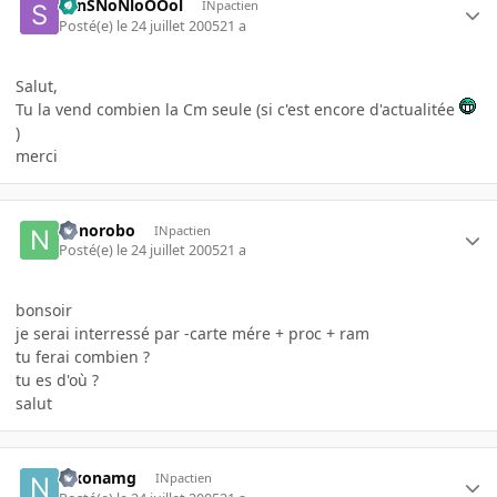
SanSNoNloOOol
INpactien
Posté(e)
le 24 juillet 2005
21 a
Salut,
Tu la vend combien la Cm seule (si c'est encore d'actualitée
)
merci
nonorobo
INpactien
Posté(e)
le 24 juillet 2005
21 a
bonsoir
je serai interressé par -carte mére + proc + ram
tu ferai combien ?
tu es d'où ?
salut
nixonamg
INpactien