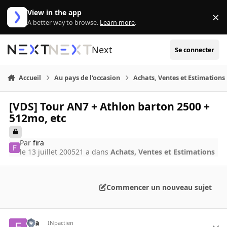
Aller au contenu
View in the app
×
Di
A better way to browse.
Learn more
.
Next
Se connecter
Accueil
Au pays de l'occasion
Achats, Ventes et Estimations
[VDS] Tour AN7 + Athlon barton 2500 +
512mo, etc
Par
fira
le 13 juillet 2005
21 a
dans
Achats, Ventes et Estimations
Commencer un nouveau sujet
fira
INpactien