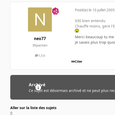
Posté(e)
le 10 juillet 2005
630 bien entendu
Chauffe moins, gere l'
Merci beaucoup tu me s
neo77
Je savais plus trop quo
INpactien
1,5 k
messages
Citer
Archivé
Ce sujet est désormais archivé et ne peut plus re
Aller sur la liste des sujets