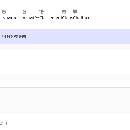
Naviguer
Activité
Classement
Clubs
Chatbox
P4 630 VS 540J
21 a