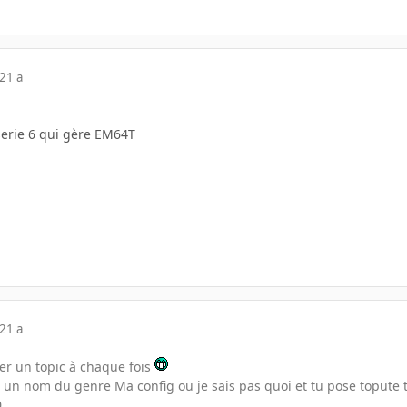
21 a
serie 6 qui gère EM64T
21 a
éer un topic à chaque fois
c un nom du genre Ma config ou je sais pas quoi et tu pose topute
0