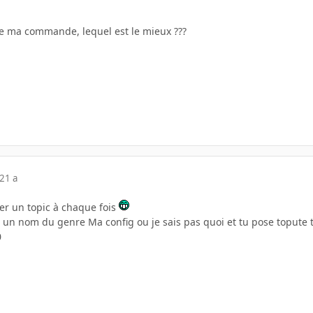
se ma commande, lequel est le mieux ???
21 a
éer un topic à chaque fois
c un nom du genre Ma config ou je sais pas quoi et tu pose topute
0