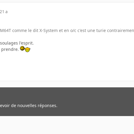
21 a
EM64T comme le dit X-System et en o/c c'est une turie contrairemen
oulages l'esprit.
i prendre.
cevoir de nouvelles réponses.