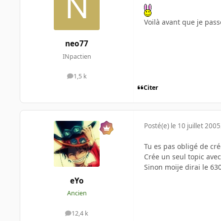
Voilà avant que je pas
neo77
INpactien
1,5 k
messages
Citer
Posté(e)
le 10 juillet 2005
Tu es pas obligé de cr
Crée un seul topic ave
Sinon moije dirai le 63
eYo
Ancien
12,4 k
messages