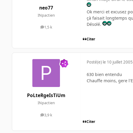
neo77
Ok merci et excusez pou
INpactien
çà faisait longtemps qu
Désolé.
1,5 k
messages
Citer
Posté(e)
le 10 juillet 2005
630 bien entendu
Chauffe moins, gere l'
PoLteRgeIsTiUm
INpactien
3,9 k
messages
Citer