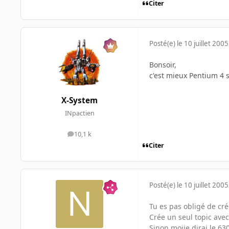
Citer
Posté(e)
le 10 juillet 2005
Bonsoir,
c'est mieux Pentium 4 
X-System
INpactien
10,1 k
messages
Citer
Posté(e)
le 10 juillet 2005
Tu es pas obligé de cr
Crée un seul topic ave
Sinon moije dirai le 63