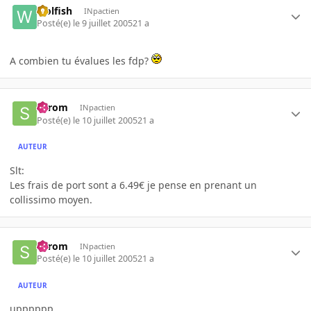
wolfish
INpactien
Posté(e)
le 9 juillet 2005
21 a
A combien tu évalues les fdp?
Serom
INpactien
Posté(e)
le 10 juillet 2005
21 a
AUTEUR
Slt:
Les frais de port sont a 6.49€ je pense en prenant un
collissimo moyen.
Serom
INpactien
Posté(e)
le 10 juillet 2005
21 a
AUTEUR
upppppp