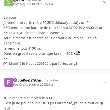
Posté(e)
le 9 juillet 2005
21 a
Bonjour:
Je vend une carte mère P5GDC deluxe(vendu) , un P4
530(vendu), une barette de ram 512Mo DDR2 PC2 4300 et une
6600GT TDH de chez leadtek(vendu).
Tout le matos est encore sous garantie au moins jusqu à
decembre
Je vend le tout 410€ in.
Donc en gros il reste plus que la ram (30€)
++
Modifié
le 9 août 2005
20 a
par furius_ang3l
PoLteRgeIsTiUm
INpactien
Posté(e)
le 9 juillet 2005
21 a
Tu le monte a combien le 530 ?
C'est juste pour savoir j'suis pas interessé, j'ai deja tout ce qui
faut