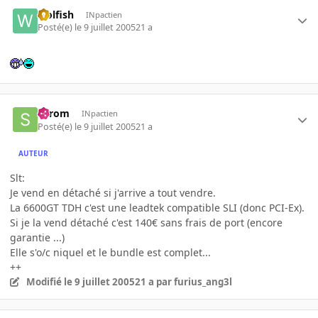
wolfish
INpactien
Posté(e)
le 9 juillet 2005
21 a
Serom
INpactien
Posté(e)
le 9 juillet 2005
21 a
AUTEUR
Slt:
Je vend en détaché si j'arrive a tout vendre.
La 6600GT TDH c'est une leadtek compatible SLI (donc PCI-Ex).
Si je la vend détaché c'est 140€ sans frais de port (encore
garantie ...)
Elle s'o/c niquel et le bundle est complet...
++
Modifié
le 9 juillet 2005
21 a
par furius_ang3l