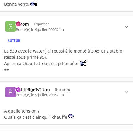
Bonne vente
Serom
INpactien
Posté(e)
le 9 juillet 2005
21 a
AUTEUR
Le 530 avec le water j'ai reussi à le monté à 3.45 GHz stable
(testé sous prime 95).
Apres ca chauffe trop c'est p'tite bête
++
PoLteRgeIsTiUm
INpactien
Posté(e)
le 9 juillet 2005
21 a
A quelle tension ?
Ouais ça c'est clair qu'il chauffe