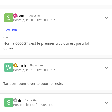
Serom
INpactien
Posté(e)
le 30 juillet 2005
21 a
AUTEUR
Slt:
Non la 6600GT c'est le premier truc qui est parti lol
dsl ++
wolfish
INpactien
Posté(e)
le 31 juillet 2005
21 a
Tant pis, bonne vente pour le reste.
slydj
INpactien
Posté(e)
le 1 août 2005
21 a