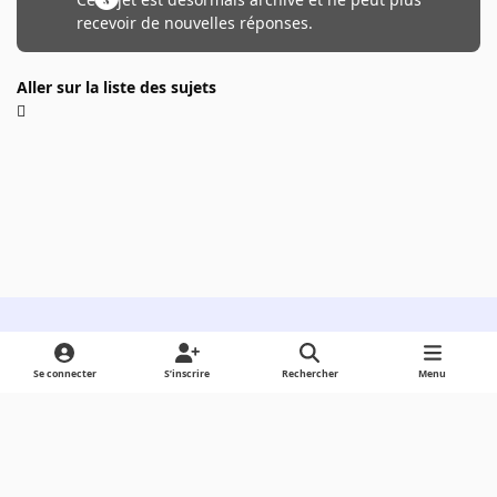
recevoir de nouvelles réponses.
Aller sur la liste des sujets
Light Mode
Dark Mode
System Preference
Se connecter
S’inscrire
Rechercher
Menu
Langue
Cookies
Powered by
Invision Community