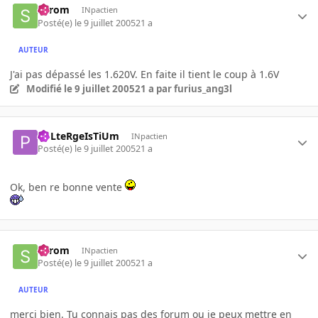
Serom
INpactien
Posté(e)
le 9 juillet 2005
21 a
AUTEUR
J'ai pas dépassé les 1.620V. En faite il tient le coup à 1.6V
Modifié
le 9 juillet 2005
21 a
par furius_ang3l
PoLteRgeIsTiUm
INpactien
Posté(e)
le 9 juillet 2005
21 a
Ok, ben re bonne vente
Serom
INpactien
Posté(e)
le 9 juillet 2005
21 a
AUTEUR
merci bien. Tu connais pas des forum ou je peux mettre en