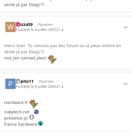
vente (à par Ebay) ??
wazza59
INpactien
Posté(e)
le 9 juillet 2005
21 a
merci bien. Tu connais pas des forum ou je peux mettre en
vente (à par Ebay) ??
moi j'en connait plein
pepito11
INpactien
Posté(e)
le 9 juillet 2005
21 a
Hardware.fr
nokytech.net
présence pc
france hardware