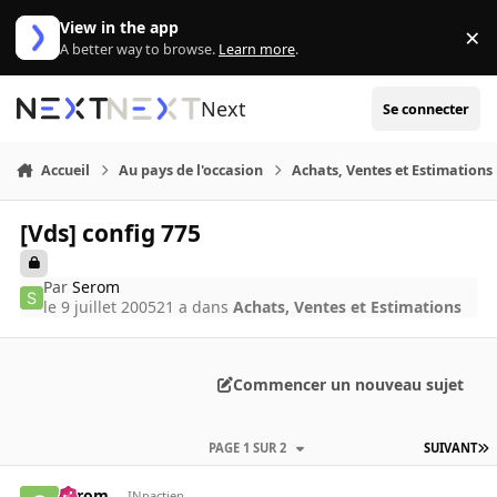
Aller au contenu
View in the app
×
Di
A better way to browse.
Learn more
.
Next
Se connecter
Accueil
Au pays de l'occasion
Achats, Ventes et Estimations
[Vds] config 775
Par
Serom
le 9 juillet 2005
21 a
dans
Achats, Ventes et Estimations
Commencer un nouveau sujet
PAGE 1 SUR 2
SUIVANT
Serom
INpactien