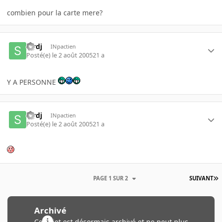
combien pour la carte mere?
slydj
INpactien
Posté(e)
le 2 août 2005
21 a
Y A PERSONNE
slydj
INpactien
Posté(e)
le 2 août 2005
21 a
PAGE 1 SUR 2
SUIVANT
Archivé
Ce sujet est désormais archivé et ne peut plus