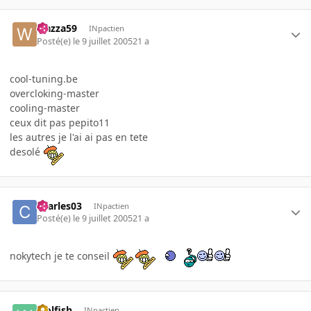
wazza59
INpactien
Posté(e)
le 9 juillet 2005
21 a
cool-tuning.be
overcloking-master
cooling-master
ceux dit pas pepito11
les autres je l'ai ai pas en tete
desolé
charles03
INpactien
Posté(e)
le 9 juillet 2005
21 a
nokytech je te conseil
wolfish
INpactien