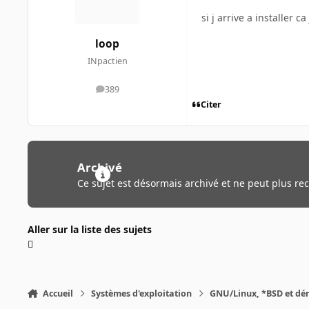
si j arrive a installer c
loop
INpactien
389
messages
Citer
Archivé
Ce sujet est désormais archivé et ne peut plus re
Aller sur la liste des sujets
Accueil
Systèmes d'exploitation
GNU/Linux, *BSD et dé