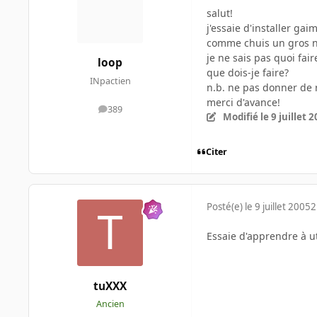
salut!
j'essaie d'installer ga
comme chuis un gros n
je ne sais pas quoi fai
loop
que dois-je faire?
INpactien
n.b. ne pas donner de 
merci d'avance!
389
messages
Modifié
le 9 juillet 
Citer
Posté(e)
le 9 juillet 2005
2
Essaie d'apprendre à u
tuXXX
Ancien