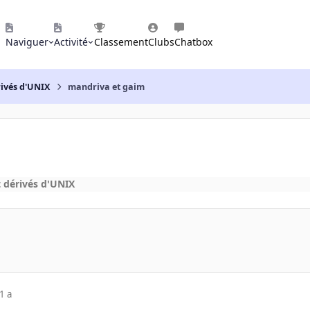
Naviguer
Activité
Classement
Clubs
Chatbox
rivés d'UNIX
mandriva et gaim
 dérivés d'UNIX
1 a