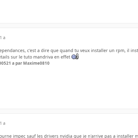
1 a
pendances, c'est a dire que quand tu veux installer un rpm, il ins
étails sur le tuto mandriva en effet
2005
21 a
par Maxime0810
1 a
ourne impec sauf les drivers nvidia que je n'arrive pas a installer m