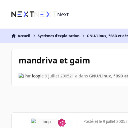
Aller au contenu
Next
Accueil
Systèmes d'exploitation
GNU/Linux, *BSD et dé
mandriva et gaim
Par
loop
le 9 juillet 2005
21 a
dans
GNU/Linux, *BSD et
Posté(e)
le 9 juillet 2005
2