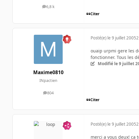
6,8 k
messages
Citer
Posté(e)
le 9 juillet 2005
2
ouaip urpmi gere les de
fonctionner. Tous les d
Modifié
le 9 juillet 
Maxime0810
INpactien
804
messages
Citer
Posté(e)
le 9 juillet 2005
2
merci a vous deux! ca t