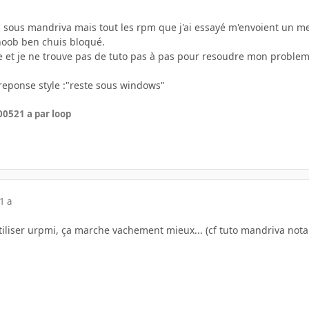
im sous mandriva mais tout les rpm que j'ai essayé m'envoient un m
oob ben chuis bloqué.
re et je ne trouve pas de tuto pas à pas pour resoudre mon problem
reponse style :"reste sous windows"
2005
21 a
par loop
1 a
tiliser urpmi, ça marche vachement mieux... (cf tuto mandriva no