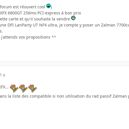
 forum est réouvert cool
)
 XFX 6800GT 256mo PCI-express à bon prix
tte carte et qu'il souhaite la vendre
ai une DFI LanParty UT NF4 ultra, je compte y poser un Zalman 7700cu
s.
 j'attends vos propositions ^^
1 a
FX...
dans la liste des compatible si non utilisation du rad passif Zalm