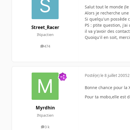
Salut tout le monde (le
Alors je recherche une
Si quelqu'un possède ce
PS : ptite question, j'
Street_Racer
il va y'avoir des contact
INpactien
Quoiqu'il en soit, merci
474
messages
Posté(e)
le 8 juillet 2005
2
Bonne chance pour la X
Pour ta mobo,elle est 
Myrdhin
INpactien
3 k
messages