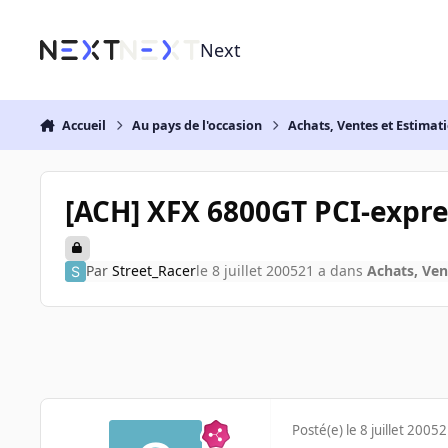
Aller au contenu
Next
Accueil
Au pays de l'occasion
Achats, Ventes et Estimat
[ACH] XFX 6800GT PCI-expr
Par
Street_Racer
le 8 juillet 2005
21 a
dans
Achats, Ven
Posté(e)
le 8 juillet 2005
2