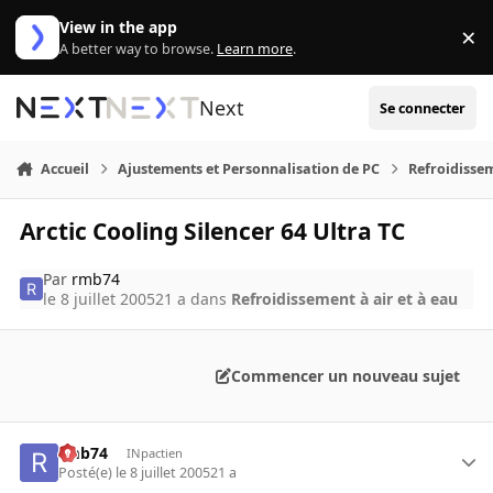
Aller au contenu
View in the app
×
Di
A better way to browse.
Learn more
.
Next
Se connecter
Accueil
Ajustements et Personnalisation de PC
Refroidissem
Arctic Cooling Silencer 64 Ultra TC
Par
rmb74
le 8 juillet 2005
21 a
dans
Refroidissement à air et à eau
Commencer un nouveau sujet
rmb74
INpactien
Posté(e)
le 8 juillet 2005
21 a