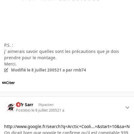
P.S. :
j' aimerais savoir quelles sont les précautions que je dois
prendre pour le montage.
Merci.
Modifié
le 8 juillet 2005
21 a
par rmb74
Citer
Ulfr Sarr
INpactien
Posté(e)
le 8 juillet 2005
21 a
http://www.google.fr/search?q=Arctic+Cooli...=&start=10&sa=N
On dirait bien que google te confirme qu'il est comptable 939.