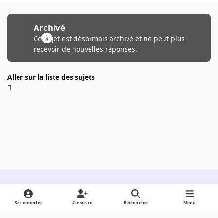
Archivé
Ce sujet est désormais archivé et ne peut plus
recevoir de nouvelles réponses.
Aller sur la liste des sujets
Light Mode
Dark Mode
System Preference
Se connecter
S’inscrire
Rechercher
Menu
Langue
Cookies