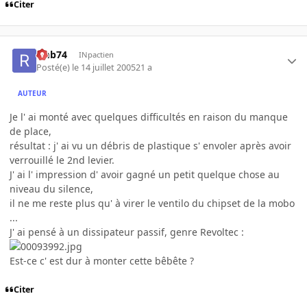
Citer
rmb74
INpactien
Posté(e)
le 14 juillet 2005
21 a
AUTEUR
Je l' ai monté avec quelques difficultés en raison du manque
de place,
résultat : j' ai vu un débris de plastique s' envoler après avoir
verrouillé le 2nd levier.
J' ai l' impression d' avoir gagné un petit quelque chose au
niveau du silence,
il ne me reste plus qu' à virer le ventilo du chipset de la mobo
...
J' ai pensé à un dissipateur passif, genre Revoltec :
Est-ce c' est dur à monter cette bêbête ?
Citer