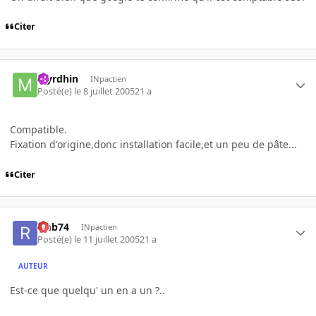
Citer
Myrdhin
INpactien
Posté(e)
le 8 juillet 2005
21 a
Compatible.
Fixation d'origine,donc installation facile,et un peu de pâte...
Citer
rmb74
INpactien
Posté(e)
le 11 juillet 2005
21 a
AUTEUR
Est-ce que quelqu' un en a un ?..