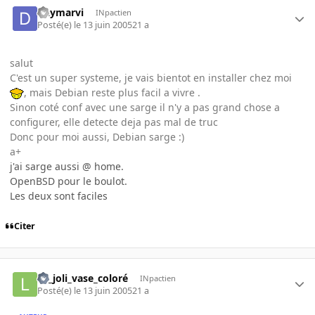
Daymarvi
INpactien
Posté(e)
le 13 juin 2005
21 a
salut
C'est un super systeme, je vais bientot en installer chez moi
, mais Debian reste plus facil a vivre .
Sinon coté conf avec une sarge il n'y a pas grand chose a
configurer, elle detecte deja pas mal de truc
Donc pour moi aussi, Debian sarge :)
a+
j'ai sarge aussi @ home.
OpenBSD pour le boulot.
Les deux sont faciles
Citer
Le_joli_vase_coloré
INpactien
Posté(e)
le 13 juin 2005
21 a