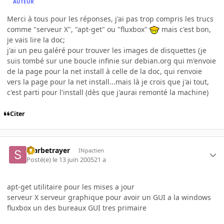
AUTEUR
Merci à tous pour les réponses, j'ai pas trop compris les trucs
comme "serveur X", "apt-get" ou "fluxbox"
mais c'est bon,
je vais lire la doc;
j'ai un peu galéré pour trouver les images de disquettes (je
suis tombé sur une boucle infinie sur debian.org qui m'envoie
de la page pour la net install à celle de la doc, qui renvoie
vers la page pour la net install...mais là je crois que j'ai tout,
c'est parti pour l'install (dès que j'aurai remonté la machine)
Citer
Starbetrayer
INpactien
Posté(e)
le 13 juin 2005
21 a
apt-get utilitaire pour les mises a jour
serveur X serveur graphique pour avoir un GUI a la windows
fluxbox un des bureaux GUI tres primaire