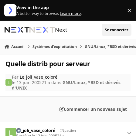
Aller au contenu
View in the app
×
Di
A better way to browse.
Learn more
.
Next
Se connecter
Accueil
Systèmes d'exploitation
GNU/Linux, *BSD et dérivé
Quelle distrib pour serveur
Par
Le_joli_vase_coloré
le 13 juin 2005
21 a
dans
GNU/Linux, *BSD et dérivés
d'UNIX
Commencer un nouveau sujet
Le_joli_vase_coloré
INpactien
Posté(e)
le 13 juin 2005
21 a