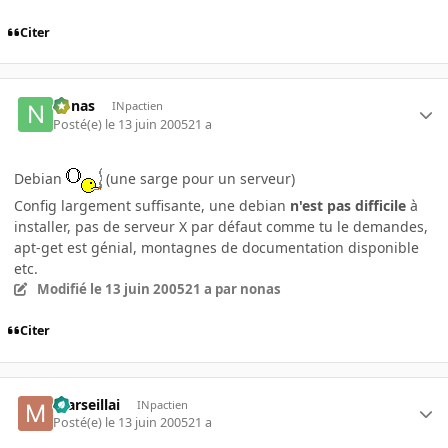
Citer
nonas
INpactien
Posté(e)
le 13 juin 2005
21 a
Debian
(une sarge pour un serveur)
Config largement suffisante, une debian
n'est pas difficile
à
installer, pas de serveur X par défaut comme tu le demandes,
apt-get est génial, montagnes de documentation disponible
etc.
Modifié
le 13 juin 2005
21 a
par nonas
Citer
marseillai
INpactien
Posté(e)
le 13 juin 2005
21 a