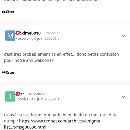
Citer
Maxime0810
INpactien
Posté(e)
le 9 juin 2005
21 a
c'est tres probablement ca en effet... donc petite confusion
pour notre ami wakoonaz
Citer
16ar
INpactien
Posté(e)
le 9 juin 2005
21 a
trouvé sur ce forum qui parle bien de dd en tant que data
dump :
https://www.redhat.com/archives/enigma-
list...t/msg00036.html