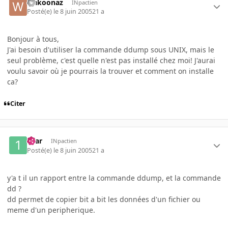
wakoonaz
INpactien
Posté(e)
le 8 juin 2005
21 a
Bonjour à tous,
J'ai besoin d'utiliser la commande ddump sous UNIX, mais le
seul problème, c'est quelle n'est pas installé chez moi! J'aurai
voulu savoir où je pourrais la trouver et comment on installe
ca?
Citer
16ar
INpactien
Posté(e)
le 8 juin 2005
21 a
y'a t il un rapport entre la commande ddump, et la commande
dd ?
dd permet de copier bit a bit les données d'un fichier ou
meme d'un peripherique.