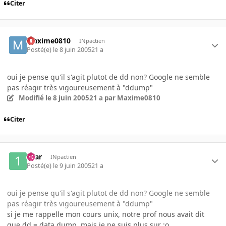
Citer
Maxime0810
INpactien
Posté(e)
le 8 juin 2005
21 a
oui je pense qu'il s'agit plutot de dd non? Google ne semble
pas réagir très vigoureusement à "ddump"
Modifié
le 8 juin 2005
21 a
par Maxime0810
Citer
16ar
INpactien
Posté(e)
le 9 juin 2005
21 a
oui je pense qu'il s'agit plutot de dd non? Google ne semble
pas réagir très vigoureusement à "ddump"
si je me rappelle mon cours unix, notre prof nous avait dit
que dd = data dump, mais je ne suis plus sur :o