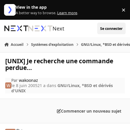
Aller au contenu
View in the app
×
Di
A better way to browse.
Learn more
.
Next
Se connecter
Accueil
Systèmes d'exploitation
GNU/Linux, *BSD et dérivé
[UNIX] Je recherche une commande
perdue...
Par
wakoonaz
le 8 juin 2005
21 a
dans
GNU/Linux, *BSD et dérivés
d'UNIX
Commencer un nouveau sujet