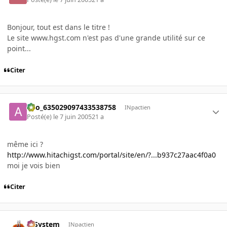
Bonjour, tout est dans le titre !
Le site www.hgst.com n'est pas d'une grande utilité sur ce
point...
Citer
ano_635029097433538758
INpactien
Posté(e)
le 7 juin 2005
21 a
même ici ?
http://www.hitachigst.com/portal/site/en/?...b937c27aac4f0a0
moi je vois bien
Citer
X-System
INpactien