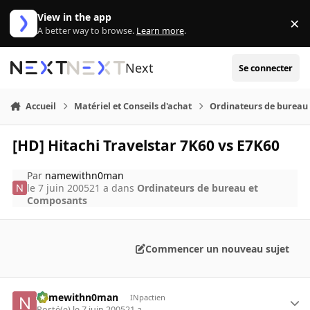
Aller au contenu
View in the app
×
Di
A better way to browse.
Learn more
.
Next
Se connecter
Accueil
Matériel et Conseils d'achat
Ordinateurs de bureau
[HD] Hitachi Travelstar 7K60 vs E7K60
Par
namewithn0man
le 7 juin 2005
21 a
dans
Ordinateurs de bureau et
Composants
Commencer un nouveau sujet
namewithn0man
INpactien
Posté(e)
le 7 juin 2005
21 a