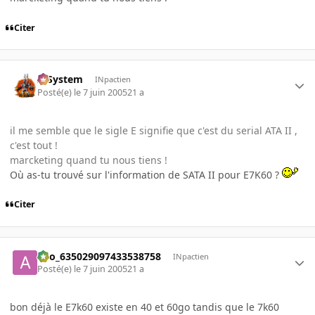
Citer
X-System
INpactien
Posté(e)
le 7 juin 2005
21 a
il me semble que le sigle E signifie que c'est du serial ATA II ,
c'est tout !
marcketing quand tu nous tiens !
Où as-tu trouvé sur l'information de SATA II pour E7K60 ?
Citer
ano_635029097433538758
INpactien
Posté(e)
le 7 juin 2005
21 a
bon déjà le E7k60 existe en 40 et 60go tandis que le 7k60