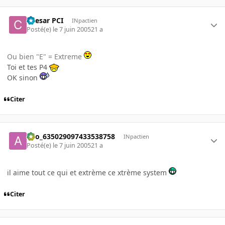
Caesar PCI
INpactien
Posté(e)
le 7 juin 2005
21 a
Ou bien "E" = Extreme
Toi et tes P4
OK sinon
Citer
ano_635029097433538758
INpactien
Posté(e)
le 7 juin 2005
21 a
il aime tout ce qui et extrème ce xtrème system
Citer