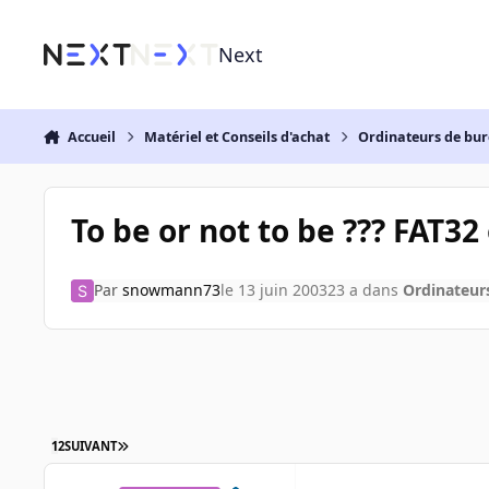
Aller au contenu
Next
Accueil
Matériel et Conseils d'achat
Ordinateurs de bu
To be or not to be ??? FAT32
Par
snowmann73
le 13 juin 2003
23 a
dans
Ordinateur
1
2
SUIVANT