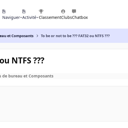
Naviguer
Activité
Classement
Clubs
Chatbox
reau et Composants
To be or not to be ??? FAT32 ou NTFS ???
 ou NTFS ???
s de bureau et Composants