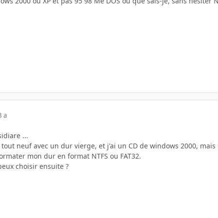
ows 2000 ou XP et pas 95 98 Me DOS ou que sais-je, sans hésiter 
3 a
diare ...
C tout neuf avec un dur vierge, et j'ai un CD de windows 2000, mai
formater mon dur en format NTFS ou FAT32.
 peux choisir ensuite ?