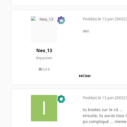
Posté(e)
le 13 juin 2003
2
oui.
Neo_13
INpactien
3,4 k
messages
Citer
Posté(e)
le 13 juin 2003
2
tu bootes sur le cd ...
ensuite, tu auras tous l
po compliqué ... meme mo