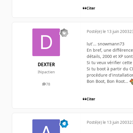
Citer
Posté(e)
le 13 juin 2003
2
lut'... snowmann73
En bref, une différence 
détails, 2000 et XP sont
Si tu veux vérifier cet
DEXTER
Si tu boot à partir du 
INpactien
procédure d'installatio
Bon Boot, Bon Root...
78
messages
Citer
Posté(e)
le 13 juin 2003
2