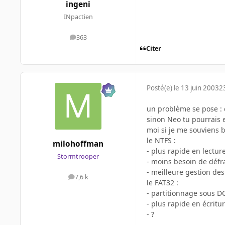
ingeni
INpactien
363
messages
Citer
Posté(e)
le 13 juin 2003
2
un problème se pose : c
sinon Neo tu pourrais ex
moi si je me souviens b
le NTFS :
milohoffman
- plus rapide en lectur
Stormtrooper
- moins besoin de déf
- meilleure gestion des 
7,6 k
messages
le FAT32 :
- partitionnage sous D
- plus rapide en écritur
- ?