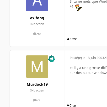
Si tu ne mets que Wind
+1
axlfong
INpactien
284
messages
Citer
Posté(e)
le 13 juin 2003
2
et il y a une grosse dif
sur dos ou sur window
Murdock19
INpactien
635
messages
Citer