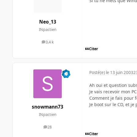
Si tu ne mets que Wind
Neo_13
INpactien
3,4 k
messages
Citer
Posté(e)
le 13 juin 2003
2
Ah oui et question subsi
Je vais recevoir mon P
Comment je fais pour 
Je boot sur le CD, et je
snowmann73
INpactien
28
messages
Citer