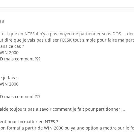
3 a
'est que en NTFS il n'y a pas moyen de partionner sous DOS ... donc
dire que je vais pas utiliser FDISK tout simple pour faire ma parti
ans ce cas ?
e WIN 2000
 DD mais comment ???
 je fais :
e WIN 2000
 DD mais comment ???
ide toujours pas a savoir comment je fait pour partitionner ...
ment pour formatter en NTFS ?
 on format a partir de WIN 2000 ou ya une option a mettre sur le f