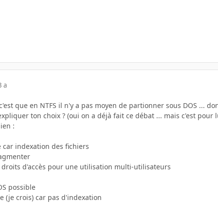
3 a
'est que en NTFS il n'y a pas moyen de partionner sous DOS ... donc
pliquer ton choix ? (oui on a déjà fait ce débat ... mais c'est pour lu
ien :
e car indexation des fichiers
ragmenter
droits d'accès pour une utilisation multi-utilisateurs
OS possible
e (je crois) car pas d'indexation