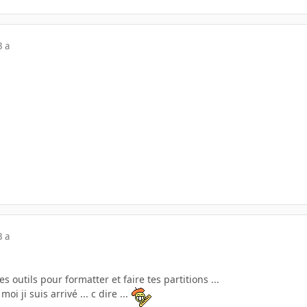
3 a
3 a
es outils pour formatter et faire tes partitions ...
i ji suis arrivé ... c dire ...