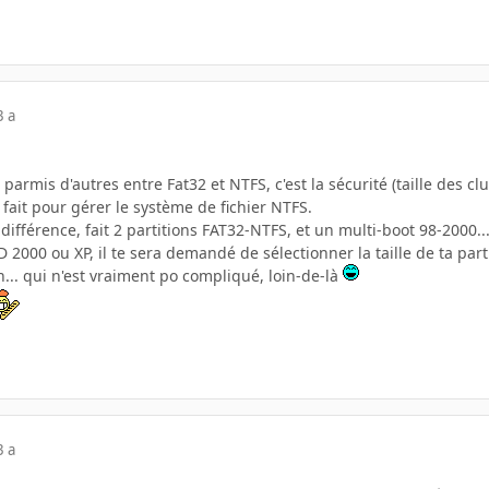
3 a
parmis d'autres entre Fat32 et NTFS, c'est la sécurité (taille des clus
 fait pour gérer le système de fichier NTFS.
te différence, fait 2 partitions FAT32-NTFS, et un multi-boot 98-200
CD 2000 ou XP, il te sera demandé de sélectionner la taille de ta par
n... qui n'est vraiment po compliqué, loin-de-là
3 a