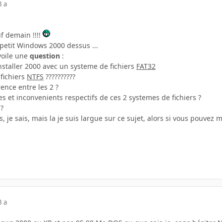
3 a
uf demain !!!!
n petit Windows 2000 dessus ...
voile une
question
:
installer 2000 avec un systeme de fichiers
FAT32
fichiers
NTFS
??????????
rence entre les 2 ?
s et inconvenients respectifs de ces 2 systemes de fichiers ?
 ?
, je sais, mais la je suis largue sur ce sujet, alors si vous pouvez m
3 a