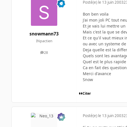
Posté(e)
le 13 juin 2003
2
Bon ben voila
J'ai mon joli PC tout ne
Et je vais lui mettre u
Mais c'est la que se de
snowmann73
Et ce qu'il vaut mieux 
INpactien
ou avec un systeme de 
Deja quelle est la diffe
28
messages
Quels sont les avantage
Quel est le plus rapide
Ca en fait des questions
Merci d'avance
Snow
Citer
Posté(e)
le 13 juin 2003
2