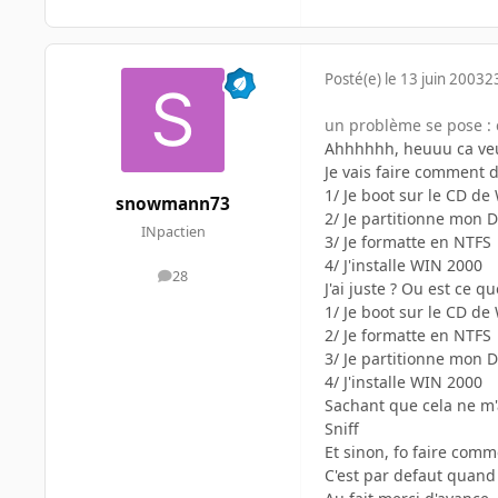
Posté(e)
le 13 juin 2003
2
un problème se pose : c
Ahhhhhh, heuuu ca veut 
Je vais faire comment d
1/ Je boot sur le CD d
snowmann73
2/ Je partitionne mon
INpactien
3/ Je formatte en NTFS
4/ J'installe WIN 2000
28
messages
J'ai juste ? Ou est ce que
1/ Je boot sur le CD d
2/ Je formatte en NTFS
3/ Je partitionne mon
4/ J'installe WIN 2000
Sachant que cela ne m'a
Sniff
Et sinon, fo faire com
C'est par defaut quand