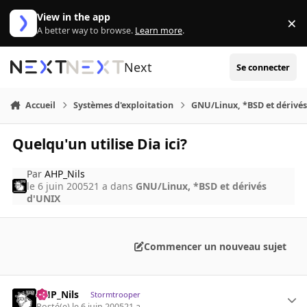
Aller au contenu
View in the app
×
Di
A better way to browse.
Learn more
.
Next
Se connecter
Accueil
Systèmes d'exploitation
GNU/Linux, *BSD et dérivé
Quelqu'un utilise Dia ici?
Par
AHP_Nils
le 6 juin 2005
21 a
dans
GNU/Linux, *BSD et dérivés
d'UNIX
Commencer un nouveau sujet
AHP_Nils
Stormtrooper
Posté(e)
le 6 juin 2005
21 a