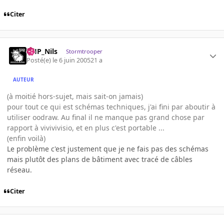
Citer
AHP_Nils
Stormtrooper
Posté(e)
le 6 juin 2005
21 a
AUTEUR
(à moitié hors-sujet, mais sait-on jamais)
pour tout ce qui est schémas techniques, j'ai fini par aboutir à
utiliser oodraw. Au final il ne manque pas grand chose par
rapport à vivivivisio, et en plus c'est portable ...
(enfin voilà)
Le problème c'est justement que je ne fais pas des schémas
mais plutôt des plans de bâtiment avec tracé de câbles
réseau.
Citer